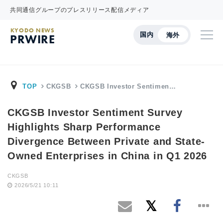
共同通信グループのプレスリリース配信メディア
KYODO NEWS
国内
海外
PRWIRE
TOP
CKGSB
CKGSB Investor Sentimen…
CKGSB Investor Sentiment Survey
Highlights Sharp Performance
Divergence Between Private and State-
Owned Enterprises in China in Q1 2026
CKGSB
2026/5/21 10:11