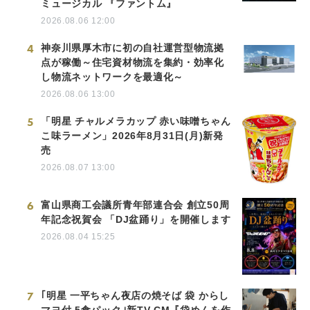
ミュージカル 『ファントム』
2026.08.06 12:00
4
神奈川県厚木市に初の自社運営型物流拠
点が稼働～住宅資材物流を集約・効率化
し物流ネットワークを最適化～
2026.08.06 13:00
5
「明星 チャルメラカップ 赤い味噌ちゃん
こ味ラーメン」2026年8月31日(月)新発
売
2026.08.07 13:00
6
富山県商工会議所青年部連合会 創立50周
年記念祝賀会 「DJ盆踊り」を開催します
2026.08.04 15:25
7
｢明星 一平ちゃん夜店の焼そば 袋 からし
マヨ付 5食パック｣新TV-CM『袋めんを作