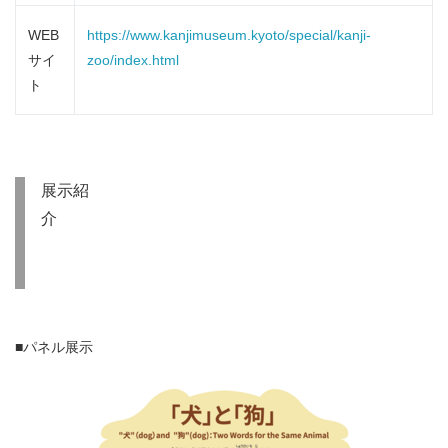
WEB
https://www.kanjimuseum.kyoto/special/kanji-
サイ
zoo/index.html
ト
展示紹
介
■パネル展示