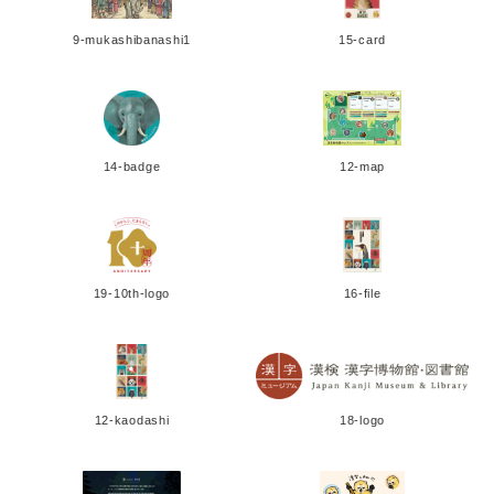
9-mukashibanashi1
15-card
14-badge
12-map
19-10th-logo
16-file
12-kaodashi
18-logo