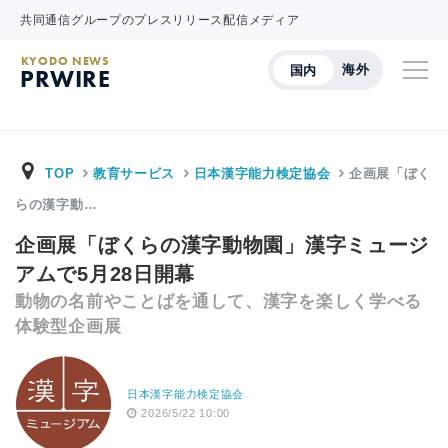
共同通信グループのプレスリリース配信メディア
KYODO NEWS
海外
国内
PRWIRE
TOP
教育サービス
日本漢字能力検定協会
企画展「ぼく
らの漢字動…
企画展「ぼくらの漢字動物園」漢字ミュージ
アムで5月28日開幕
動物の名前やことばを通して、漢字を楽しく学べる
体験型企画展
日本漢字能力検定協会
2026/5/22 10:00