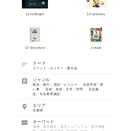
11-midnight
13-tenmaru
17-brochure
1-main

テーマ
イベント・セミナー・展示会

ジャンル
観光・旅行・宿泊・レジャー
、
生涯学習・習
い事
、
芸術・美術・文学・学問
、
文化施
設・社会教育施設

エリア
京都府

キーワード
漢検、漢字検定、漢字ミュージアム、漢字博物