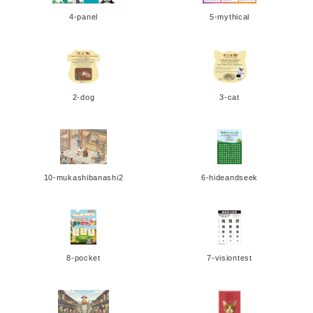
4-panel
5-mythical
2-dog
3-cat
10-mukashibanashi2
6-hideandseek
8-pocket
7-visiontest