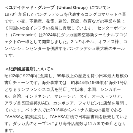
＜ユナイテッド・グループ（United Group）について＞
1978年創業したバングラデシュを代表するコングロマリット企業
です。小売、不動産、発電、建設、医療、教育などの事業を通じ
て同国の社会インフラの発展に貢献しています。 センターポイン
ト（Centrepoint）は2024年にダッカ国際空港新ターミナルプロジ
ェクトの一環として開業しました。2つのホテル、オフィス棟、コ
ンベンションセンターを併設するバングラデシュ最大級のモール
です。
＜紀伊國屋書店について＞
昭和2年(1927年)に創業し、99年以上の歴史を持つ日本最大規模の
書店チェーンです。海外事業では、昭和44年(1969年)に海外1号店
となるサンフランシスコ店を開店して以来、米国、シンガポー
ル、台湾、インドネシア、マレーシア、タイ、オーストラリア、
アラブ首長国連邦(UAE)、カンボジア、フィリピンに店舗を展開し
ています。ベトナムでは2016年からベトナム最大の書店である
FAHASAと業務提携し、FAHASA店頭で日本語書籍を販売していま
す。ダッカ店のオープンにより海外店舗数は11カ国で49店となり
ます。