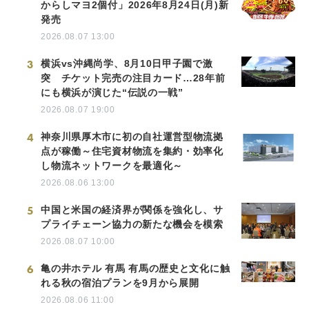
からしマヨ2個付」2026年8月24日(月)新
発売
2026.08.07 13:00
3
横浜vs沖縄尚学、8月10日甲子園で激
突 チケット完売の注目カード…28年前
にも横浜が演じた“伝説の一戦”
2026.08.07 19:00
4
神奈川県厚木市に初の自社運営型物流拠
点が稼働～住宅資材物流を集約・効率化
し物流ネットワークを最適化～
2026.08.06 13:00
5
中国と米国の経済界が関係を強化し、サ
プライチェーン協力の新たな機会を模索
2026.08.07 10:00
6
亀の井ホテル 有馬 有馬の歴史と文化に触
れる秋の宿泊プランを9月から展開
2026.08.06 11:00