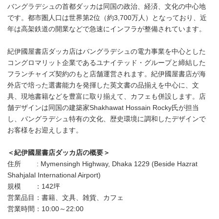
バングラデシュの首都ダッカは同国の政治、経済、文化の中心地
です。都市圏人口は世界第2位（約3,700万人）となっており、近
年は高架鉄道の開業などで急速にインフラが整備されています。
紀伊國屋書店ダッカ店はバングラデシュの電力事業を中心とした
コングロマリット企業であるユナイテッド・グループと締結した
フランチャイズ契約のもと店舗運営されます。紀伊國屋書店が海
外店で培った選書能力を発揮した英文書の品揃えを中心に、文
具、現地書籍などを豊富に取り揃えて、カフェも併設します。店
舗デザインは同国の建築家Shakhawat Hossain Rocky氏が担当
し、バングラデシュ特有の文化、歴史環境に調和したデザインで
お客様をお迎えします。
＜紀伊國屋書店ダッカ店の概要＞
住所 : Mymensingh Highway, Dhaka 1229 (Beside Hazrat
Shahjalal International Airport)
規模 ：142坪
営業品目：書籍、文具、雑貨、カフェ
営業時間：10:00～22:00