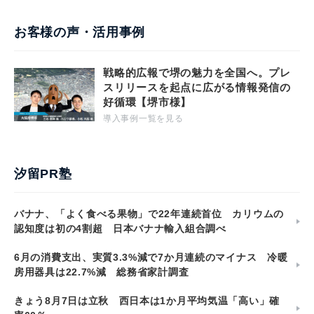
お客様の声・活用事例
戦略的広報で堺の魅力を全国へ。プレ
スリリースを起点に広がる情報発信の
好循環【堺市様】
導入事例一覧を見る
汐留PR塾
バナナ、「よく食べる果物」で22年連続首位 カリウムの
認知度は初の4割超 日本バナナ輸入組合調べ
6月の消費支出、実質3.3%減で7か月連続のマイナス 冷暖
房用器具は22.7%減 総務省家計調査
きょう8月7日は立秋 西日本は1か月平均気温「高い」確