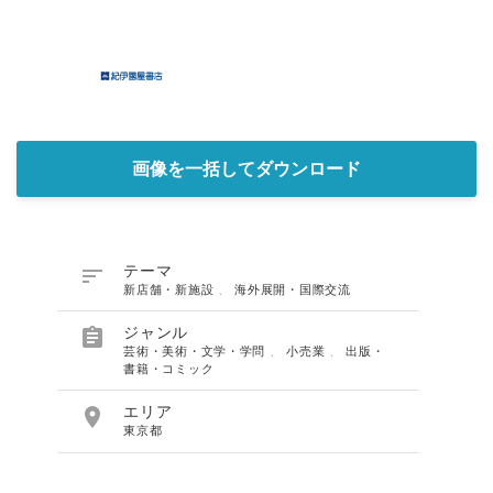
画像を一括してダウンロード

テーマ
新店舗・新施設
、
海外展開・国際交流

ジャンル
芸術・美術・文学・学問
、
小売業
、
出版・
書籍・コミック

エリア
東京都