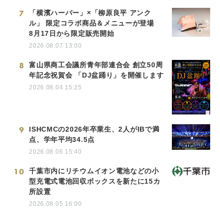
7
「横濱ハーバー」×「柳原良平 アンク
ル」 限定コラボ商品＆メニューが登場
8月17日から限定販売開始
2026.08.07 13:00
8
富山県商工会議所青年部連合会 創立50周
年記念祝賀会 「DJ盆踊り」を開催します
2026.08.04 15:25
9
ISHCMCの2026年卒業生、2人がIBで満
点、学年平均34.5点
2026.08.06 15:40
10
千葉市内にリチウムイオン電池などの小
型充電式電池回収ボックスを新たに15カ
所設置
2026.08.05 16:00