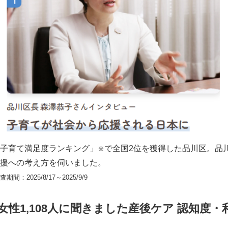
English
子育て満足度ランキング」
で全国2位を獲得した品川区。品
※
支援への考え方を伺いました。
：2025/8/17～2025/9/9
性1,108人に聞きました産後ケア 認知度・