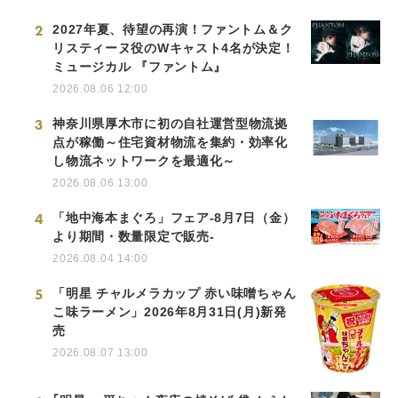
2
2027年夏、待望の再演！ファントム＆ク
リスティーヌ役のWキャスト4名が決定！
ミュージカル 『ファントム』
2026.08.06 12:00
3
神奈川県厚木市に初の自社運営型物流拠
点が稼働～住宅資材物流を集約・効率化
し物流ネットワークを最適化～
2026.08.06 13:00
4
「地中海本まぐろ」フェア-8月7日（金）
より期間・数量限定で販売-
2026.08.04 14:00
5
「明星 チャルメラカップ 赤い味噌ちゃん
こ味ラーメン」2026年8月31日(月)新発
売
2026.08.07 13:00