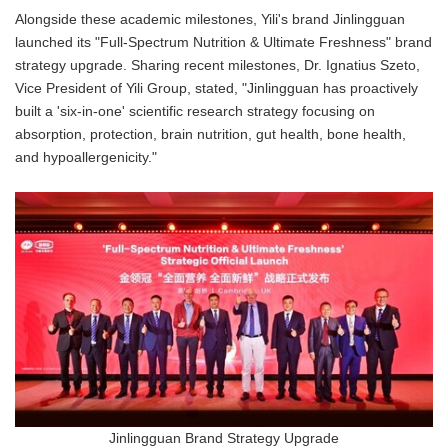
Alongside these academic milestones, Yili's brand Jinlingguan
launched its "Full-Spectrum Nutrition & Ultimate Freshness" brand
strategy upgrade. Sharing recent milestones, Dr. Ignatius Szeto,
Vice President of Yili Group, stated, "Jinlingguan has proactively
built a 'six-in-one' scientific research strategy focusing on
absorption, protection, brain nutrition, gut health, bone health,
and hypoallergenicity."
Jinlingguan Brand Strategy Upgrade