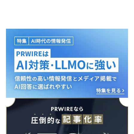
Japanese
English