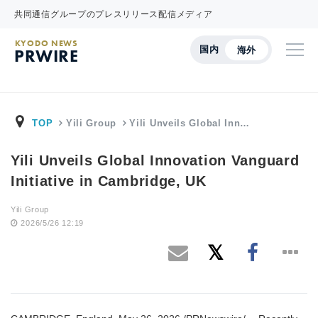
共同通信グループのプレスリリース配信メディア
KYODO NEWS
国内
海外
PRWIRE
TOP
Yili Group
Yili Unveils Global Inn…
Yili Unveils Global Innovation Vanguard
Initiative in Cambridge, UK
Yili Group
2026/5/26 12:19