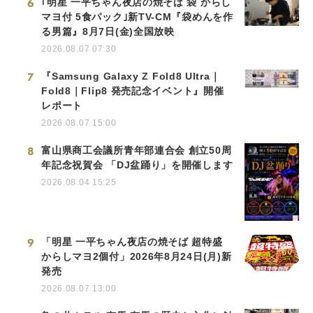
6
｢明星 一平ちゃん夜店の焼そば 袋 からし
マヨ付 5食パック｣新TV-CM『袋めんを作
る男篇』8月7日(金)全国放映
2026.08.07 07:30
7
『Samsung Galaxy Z Fold8 Ultra｜
Fold8｜Flip8 発売記念イベント』開催
レポート
2026.08.07 15:00
8
富山県商工会議所青年部連合会 創立50周
年記念祝賀会 「DJ盆踊り」を開催します
2026.08.04 15:25
9
「明星 一平ちゃん夜店の焼そば 超特盛
からしマヨ2個付」2026年8月24日(月)新
発売
2026.08.07 13:00