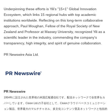
Underpinning these efforts is Yili's "15+1" Global Innovation
Ecosystem, which links 15 regional hubs with top academic
institutions worldwide. Reflecting on this long-term collaborative
approach, Paul Moughan, Fellow of the Royal Society of New
Zealand and Professor at Massey University, recognized Yili as a
scientific leader in the industry, commending the company's
transparency, high integrity, and spirit of genuine collaboration.
PR Newswire Asia Ltd.
PR Newswire
1954年に設立された世界初の米国広報通信社です。配信ネットワークで全世界をカ
バーしています。Cision Ltd.の子会社として、Cisionクラウドベースコミュニケーシ
ョン製品、世界最大のマルチチャネル、多文化コンテンツ普及ネットワークと包括的