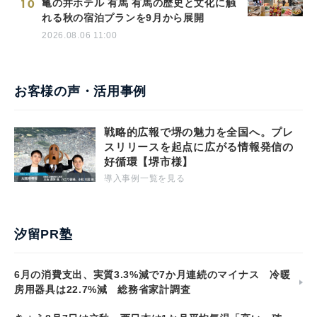
10
亀の井ホテル 有馬 有馬の歴史と文化に触
れる秋の宿泊プランを9月から展開
2026.08.06 11:00
お客様の声・活用事例
戦略的広報で堺の魅力を全国へ。プレ
スリリースを起点に広がる情報発信の
好循環【堺市様】
導入事例一覧を見る
汐留PR塾
6月の消費支出、実質3.3%減で7か月連続のマイナス 冷暖
房用器具は22.7%減 総務省家計調査