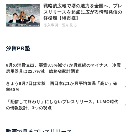
戦略的広報で堺の魅力を全国へ。プレ
スリリースを起点に広がる情報発信の
好循環【堺市様】
導入事例一覧を見る
汐留PR塾
6月の消費支出、実質3.3%減で7か月連続のマイナス 冷暖
房用器具は22.7%減 総務省家計調査
きょう8月7日は立秋 西日本は1か月平均気温「高い」確
率60％
「配信して終わり」にしないプレスリリース。LLMO時代
の情報設計、3つの視点
動画で見るプレスリリース