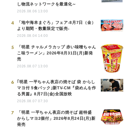
し物流ネットワークを最適化～
2026.08.06 13:00
4
「地中海本まぐろ」フェア-8月7日（金）
より期間・数量限定で販売-
2026.08.04 14:00
5
「明星 チャルメラカップ 赤い味噌ちゃん
こ味ラーメン」2026年8月31日(月)新発
売
2026.08.07 13:00
6
｢明星 一平ちゃん夜店の焼そば 袋 からし
マヨ付 5食パック｣新TV-CM『袋めんを作
る男篇』8月7日(金)全国放映
2026.08.07 07:30
7
「明星 一平ちゃん夜店の焼そば 超特盛
からしマヨ2個付」2026年8月24日(月)新
発売