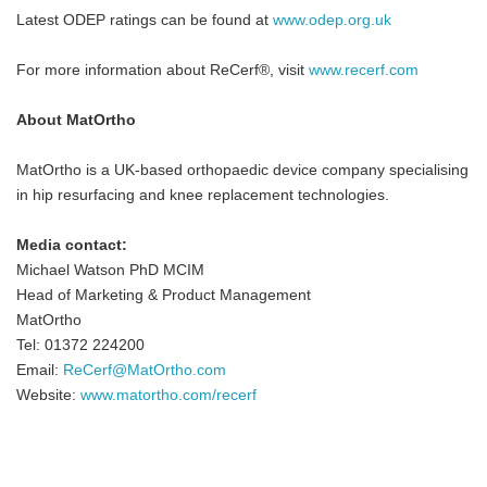
Latest ODEP ratings can be found at
www.odep.org.uk
For more information about ReCerf®, visit
www.recerf.com
About MatOrtho
MatOrtho is a UK-based orthopaedic device company specialising
in hip resurfacing and knee replacement technologies.
Media contact:
Michael Watson PhD MCIM
Head of Marketing & Product Management
MatOrtho
Tel: 01372 224200
Email:
ReCerf@MatOrtho.com
Website:
www.matortho.com/recerf