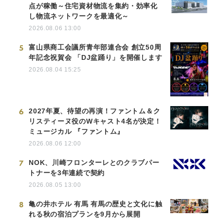
点が稼働～住宅資材物流を集約・効率化
し物流ネットワークを最適化～
2026.08.06 13:00
5
富山県商工会議所青年部連合会 創立50周
年記念祝賀会 「DJ盆踊り」を開催します
2026.08.04 15:25
6
2027年夏、待望の再演！ファントム＆ク
リスティーヌ役のWキャスト4名が決定！
ミュージカル 『ファントム』
2026.08.06 12:00
7
NOK、川崎フロンターレとのクラブパー
トナーを3年連続で契約
2026.08.05 13:00
8
亀の井ホテル 有馬 有馬の歴史と文化に触
れる秋の宿泊プランを9月から展開