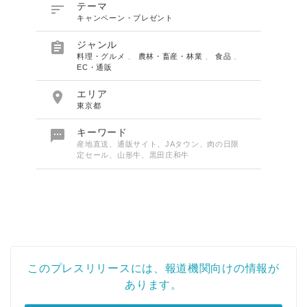

テーマ
キャンペーン・プレゼント

ジャンル
料理・グルメ
、
農林・畜産・林業
、
食品
、
EC・通販

エリア
東京都

キーワード
産地直送、通販サイト、JAタウン、肉の日限
定セール、山形牛、黒田庄和牛
このプレスリリースには、報道機関向けの情報が
あります。