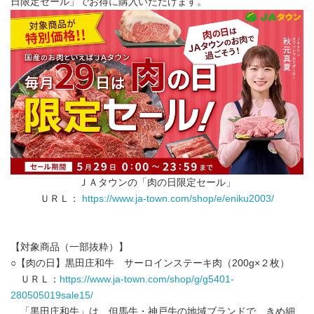
日限定セール」でお得に購入いただけます。
ＪＡタウンの「肉の日限定セール」
ＵＲＬ：
https://www.ja-town.com/shop/e/eniku2003/
【対象商品（一部抜粋）】
○【肉の日】黒田庄和牛 サーロインステーキ肉（200g×２枚）
ＵＲＬ：
https://www.ja-town.com/shop/g/g5401-
280505019sale15/
「黒田庄和牛」は、但馬牛・神戸牛の地域ブランドで、きめ細