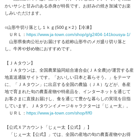
かいサシと甘みのある赤身が特長です。お好みの焼き加減でお楽
しみいただけます。
○山形牛切り落とし１ｋｇ(500ｇ×２)【冷凍】
ＵＲＬ：
https://www.ja-town.com/shop/g/g2404-141kousya-1/
山形県食肉公社がお届けする総称山形牛のメガ盛り切り落と
し。牛丼や炒め物におすすめです。
【ＪＡタウン】
ＪＡタウンは、全国農業協同組合連合会(ＪＡ全農)が運営する産
地直送通販サイトです。「おいしい日本と暮らそう。」をテーマ
に、「ＪＡタウン」に出店する全国の農協（ＪＡ）などが、各産
地で育まれた旬の農畜産物や特産品を、インターネットを通じて
お客さまに直接お届けし、食を通じて豊かな暮らしの実現を目指
しています。ＪＡタウンイメージキャラクターは「じぇー太」。
ＵＲＬ：
https://www.ja-town.com/shop/f/f0
【公式Ｘアカウント「じぇー太【公式】」】
「じぇー太【公式】」では、全国の産地の旬の農畜産物やお得