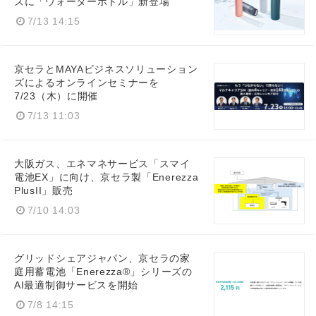
ズに「ウォーターボトル」新登場
7/13 14:15
京セラとMAYAビジネスソリューション
ズによるオンラインセミナーを
7/23（木）に開催
7/13 11:03
大阪ガス、エネマネサービス「スマイ
Japanese
電池EX」に向け、京セラ製「Enerezza
PlusII」販売
7/10 14:03
English
グリッドシェアジャパン、京セラの家
庭用蓄電池「Enerezza®」シリーズの
AI最適制御サービスを開始
7/8 14:15