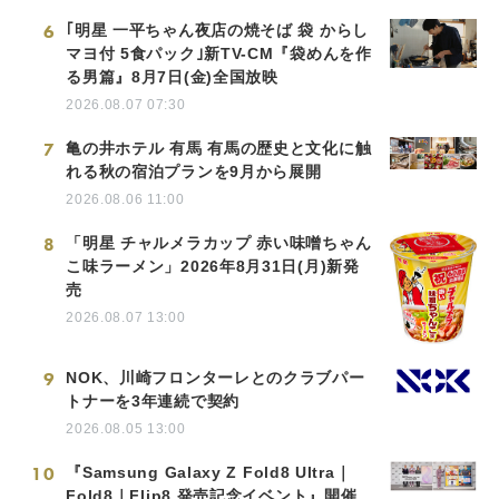
6
｢明星 一平ちゃん夜店の焼そば 袋 からし
マヨ付 5食パック｣新TV-CM『袋めんを作
る男篇』8月7日(金)全国放映
2026.08.07 07:30
7
亀の井ホテル 有馬 有馬の歴史と文化に触
れる秋の宿泊プランを9月から展開
2026.08.06 11:00
8
「明星 チャルメラカップ 赤い味噌ちゃん
こ味ラーメン」2026年8月31日(月)新発
売
2026.08.07 13:00
9
NOK、川崎フロンターレとのクラブパー
トナーを3年連続で契約
2026.08.05 13:00
10
『Samsung Galaxy Z Fold8 Ultra｜
Fold8｜Flip8 発売記念イベント』開催