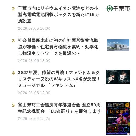
2
千葉市内にリチウムイオン電池などの小
型充電式電池回収ボックスを新たに15カ
所設置
2026.08.05 16:00
3
神奈川県厚木市に初の自社運営型物流拠
点が稼働～住宅資材物流を集約・効率化
し物流ネットワークを最適化～
2026.08.06 13:00
4
2027年夏、待望の再演！ファントム＆ク
リスティーヌ役のWキャスト4名が決定！
ミュージカル 『ファントム』
2026.08.06 12:00
5
富山県商工会議所青年部連合会 創立50周
年記念祝賀会 「DJ盆踊り」を開催します
2026.08.04 15:25