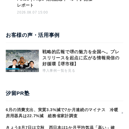
レポート
2026.08.07 15:00
お客様の声・活用事例
戦略的広報で堺の魅力を全国へ。プレ
スリリースを起点に広がる情報発信の
好循環【堺市様】
導入事例一覧を見る
汐留PR塾
6月の消費支出、実質3.3%減で7か月連続のマイナス 冷暖
房用器具は22.7%減 総務省家計調査
きょう8月7日は立秋 西日本は1か月平均気温「高い」確