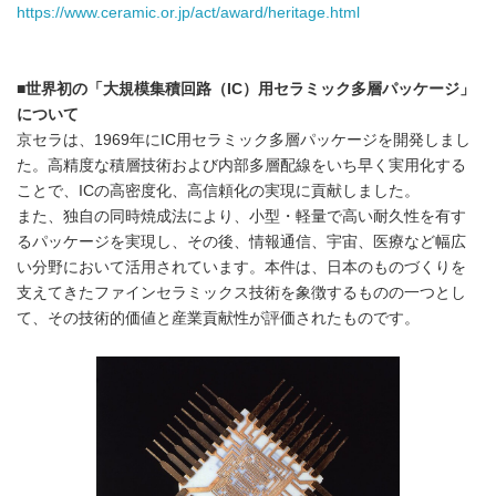
https://www.ceramic.or.jp/act/award/heritage.html
■世界初の「大規模集積回路（IC）用セラミック多層パッケージ」
について
京セラは、1969年にIC用セラミック多層パッケージを開発しまし
た。高精度な積層技術および内部多層配線をいち早く実用化する
ことで、ICの高密度化、高信頼化の実現に貢献しました。
また、独自の同時焼成法により、小型・軽量で高い耐久性を有す
るパッケージを実現し、その後、情報通信、宇宙、医療など幅広
い分野において活用されています。本件は、日本のものづくりを
支えてきたファインセラミックス技術を象徴するものの一つとし
て、その技術的価値と産業貢献性が評価されたものです。