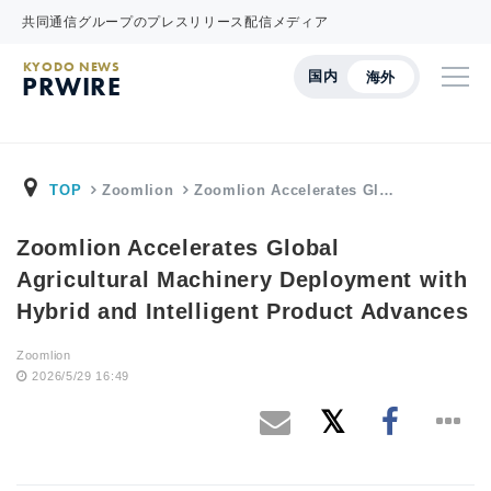
共同通信グループのプレスリリース配信メディア
KYODO NEWS
国内
海外
PRWIRE
TOP
Zoomlion
Zoomlion Accelerates Gl…
Zoomlion Accelerates Global
Agricultural Machinery Deployment with
Hybrid and Intelligent Product Advances
Zoomlion
2026/5/29 16:49