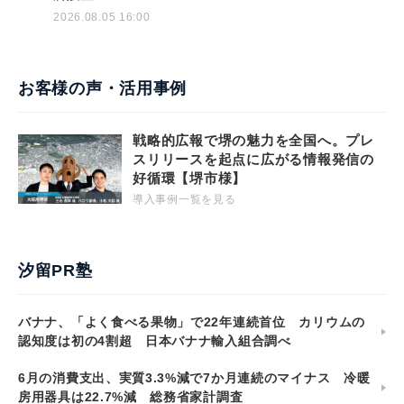
2026.08.05 16:00
お客様の声・活用事例
戦略的広報で堺の魅力を全国へ。プレ
スリリースを起点に広がる情報発信の
好循環【堺市様】
導入事例一覧を見る
汐留PR塾
バナナ、「よく食べる果物」で22年連続首位 カリウムの
認知度は初の4割超 日本バナナ輸入組合調べ
6月の消費支出、実質3.3%減で7か月連続のマイナス 冷暖
房用器具は22.7%減 総務省家計調査