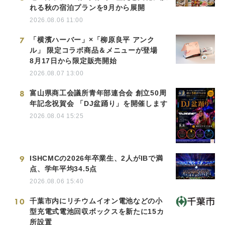
れる秋の宿泊プランを9月から展開
2026.08.06 11:00
7
「横濱ハーバー」×「柳原良平 アンク
ル」 限定コラボ商品＆メニューが登場
8月17日から限定販売開始
2026.08.07 13:00
8
富山県商工会議所青年部連合会 創立50周
年記念祝賀会 「DJ盆踊り」を開催します
2026.08.04 15:25
9
ISHCMCの2026年卒業生、2人がIBで満
点、学年平均34.5点
2026.08.06 15:40
10
千葉市内にリチウムイオン電池などの小
型充電式電池回収ボックスを新たに15カ
所設置