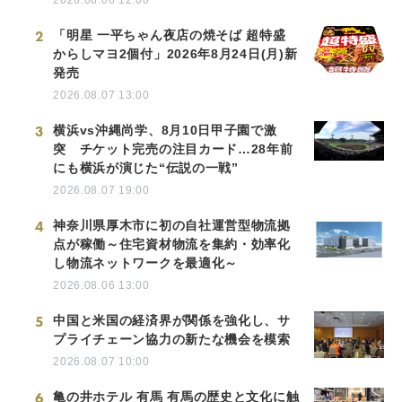
2
「明星 一平ちゃん夜店の焼そば 超特盛
からしマヨ2個付」2026年8月24日(月)新
発売
2026.08.07 13:00
3
横浜vs沖縄尚学、8月10日甲子園で激
突 チケット完売の注目カード…28年前
にも横浜が演じた“伝説の一戦”
2026.08.07 19:00
4
神奈川県厚木市に初の自社運営型物流拠
点が稼働～住宅資材物流を集約・効率化
し物流ネットワークを最適化～
2026.08.06 13:00
5
中国と米国の経済界が関係を強化し、サ
プライチェーン協力の新たな機会を模索
2026.08.07 10:00
6
亀の井ホテル 有馬 有馬の歴史と文化に触