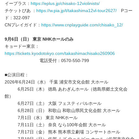
イープラス：
https://eplus.jp/chisako-12violinists/
チケットぴあ ：
https://w.pia.jp/t/takashima12vl-tour2627/
Pコー
ド：322-097
CNプレイガイド：
https://www.cnplayguide.com/chisako_12/
9
月
6
日（日） 東京
NHK
ホールのみ
キョードー東京：
https://tickets.kyodotokyo.com/takashimachisako260906
電話受付：0570-550-799
■公演日程：
2026年6月24日（水） 千葉 浦安市文化会館 大ホール
6月25日（木） 徳島 あわぎんホール（徳島県郷土文化会
館）
6月27日（土） 大阪 フェスティバルホール
6月28日（日） 和歌山 和歌山県民文化会館 大ホール
7月1日（水） 東京 NHKホール
7月11日（土） 奈良 なら100年会館 大ホール
7月17日（金） 熊本 熊本県立劇場 コンサートホール