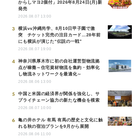
からしマヨ2個付」2026年8月24日(月)新
発売
2026.08.07 13:00
3
横浜vs沖縄尚学、8月10日甲子園で激
突 チケット完売の注目カード…28年前
にも横浜が演じた“伝説の一戦”
2026.08.07 19:00
4
神奈川県厚木市に初の自社運営型物流拠
点が稼働～住宅資材物流を集約・効率化
し物流ネットワークを最適化～
2026.08.06 13:00
5
中国と米国の経済界が関係を強化し、サ
プライチェーン協力の新たな機会を模索
2026.08.07 10:00
6
亀の井ホテル 有馬 有馬の歴史と文化に触
れる秋の宿泊プランを9月から展開
2026.08.06 11:00