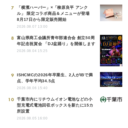
7
「横濱ハーバー」×「柳原良平 アンク
ル」 限定コラボ商品＆メニューが登場
8月17日から限定販売開始
2026.08.07 13:00
8
富山県商工会議所青年部連合会 創立50周
年記念祝賀会 「DJ盆踊り」を開催します
2026.08.04 15:25
9
ISHCMCの2026年卒業生、2人がIBで満
点、学年平均34.5点
2026.08.06 15:40
10
千葉市内にリチウムイオン電池などの小
型充電式電池回収ボックスを新たに15カ
所設置
2026.08.05 16:00