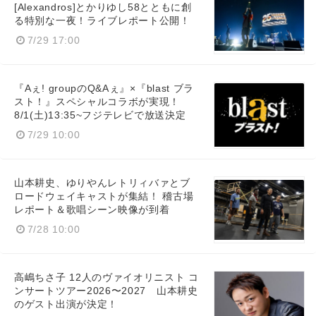
[Alexandros]とかりゆし58とともに創
る特別な一夜！ライブレポート公開！
7/29 17:00
『Aぇ! groupのQ&Aぇ』×『blast ブラ
スト！』スペシャルコラボが実現！
8/1(土)13:35~フジテレビで放送決定
7/29 10:00
山本耕史、ゆりやんレトリィバァとブ
ロードウェイキャストが集結！ 稽古場
レポート＆歌唱シーン映像が到着
7/28 10:00
高嶋ちさ子 12人のヴァイオリニスト コ
ンサートツアー2026〜2027 山本耕史
のゲスト出演が決定！