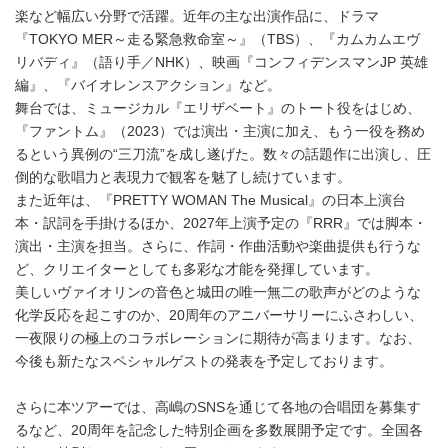
楽など幅広い分野で活躍。近年の主な出演作品に、ドラマ
『TOKYO MER～走る緊急救命室～』（TBS）、『カムカムエヴ
リバディ』（語り手／NHK）、映画『コンフィデンスマンJP 英雄
編』、『バイオレンスアクション』など。
舞台では、ミュージカル『エリザベート』のトート役をはじめ、
『ファントム』（2023）では演出・主演に加え、もう一役を務め
るという異例の“三刀流”を成し遂げた。数々の話題作に出演し、圧
倒的な歌唱力と表現力で観客を魅了し続けています。
また近年は、『PRETTY WOMAN The Musical』の日本上演台
本・訳詞を手掛けるほか、2027年上演予定の『RRR』では脚本・
演出・主演を担当。さらに、作詞・作曲活動や楽曲提供も行うな
ど、クリエイターとしても多彩な才能を発揮しています。
美しいヴァイオリンの音色と城田の唯一無二の歌声がどのような
化学反応を起こすのか、20周年のアニバーサリーにふさわしい、
一夜限りの極上のコラボレーションに期待が高まります。なお、
今後も新たなスペシャルゲストの発表を予定しております。
さらに本ツアーでは、高嶋のSNSを通じて各地の合唱団を募集す
るなど、20周年を記念した特別企画を多数展開予定です。全国各