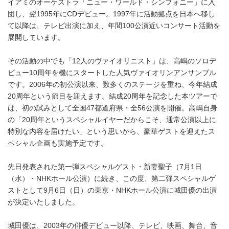
イアミのオーケストラ「ニュー・ワールド・シンフォニー」に入
団し、翌1995年にCDデビュー。1997年に活動拠点を日本へ移し
て以降は、テレビ出演に加え、年間100公演近いコンサート活動を
展開しています。
その活動の中でも「12人のヴァイオリニスト」は、高嶋のソロデ
ビュー10周年を機にスタートした人気ヴァイオリンアンサンブル
です。2006年の初公演以来、数多くのステージを重ね、今年結成
20周年という節目を迎えます。結成20周年を記念した本ツアーで
は、初の試みとして全国47都道府県・全56公演を開催。高嶋自身
の「20周年というスペシャルイヤーだからこそ、通常公演以上に
特別な内容を届けたい」という思いから、豪華ゲストを迎えたス
ペシャル企画も実施予定です。
先日発表された第一弾スペシャルゲスト・新妻聖子（7月1日
（水）・NHKホール公演）に続き、この度、第二弾スペシャルゲ
ストとして9月6日（日）の東京・NHKホール公演に城田優の出演
が決定いたしました。
城田優は、2003年の俳優デビュー以降、テレビ、映画、舞台、音