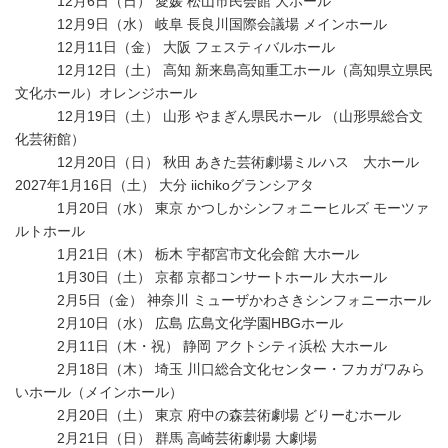
12月6日（日） 愛媛 松山市民会館 大ホール
12月9日（水） 岐阜 長良川国際会議場 メインホール
12月11日（金） 大阪 フェスティバルホール
12月12日（土） 高知 新来島高知重工ホール（高知県立県民
文化ホール）オレンジホール
12月19日（土） 山形 やまぎん県民ホール （山形県総合文
化芸術館）
12月20日（日） 秋田 あきた芸術劇場ミルハス 大ホール
2027年1月16日（土） 大分 iichikoグランシアタ
1月20日（水） 東京 かつしかシンフォニーヒルズ モーツァ
ルトホール
1月21日（木） 栃木 宇都宮市文化会館 大ホール
1月30日（土） 京都 京都コンサートホール 大ホール
2月5日（金） 神奈川 ミューザかわさきシンフォニーホール
2月10日（水） 広島 広島文化学園HBGホール
2月11日（木・祝） 静岡 アクトシティ浜松 大ホール
2月18日（木） 埼玉 川口総合文化センター・フカガワみら
いホール（メインホール）
2月20日（土） 東京 府中の森芸術劇場 どりーむホール
2月21日（日） 群馬 高崎芸術劇場 大劇場