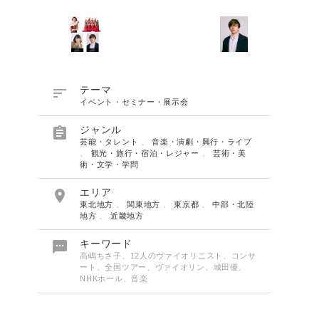

テーマ
イベント・セミナー・展示会

ジャンル
芸能・タレント
、
音楽・演劇・興行・ライブ
、
観光・旅行・宿泊・レジャー
、
芸術・美
術・文学・学問

エリア
東北地方
、
関東地方
、
東京都
、
中部・北陸
地方
、
近畿地方

キーワード
⾼嶋ちさ⼦、12人のヴァイオリニスト、コンサ
ート、全国ツアー、ヴァイオリン、城田優、
NHKホール、音楽