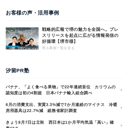
お客様の声・活用事例
戦略的広報で堺の魅力を全国へ。プレ
スリリースを起点に広がる情報発信の
好循環【堺市様】
導入事例一覧を見る
汐留PR塾
バナナ、「よく食べる果物」で22年連続首位 カリウムの
認知度は初の4割超 日本バナナ輸入組合調べ
6月の消費支出、実質3.3%減で7か月連続のマイナス 冷暖
房用器具は22.7%減 総務省家計調査
きょう8月7日は立秋 西日本は1か月平均気温「高い」確