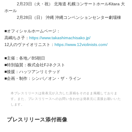
2月23日（火・祝） 北海道 札幌コンサートホールKitara 大
ホール
2月28日（日） 沖縄 沖縄コンベンションセンター劇場棟
■オフィシャルホームページ：
高嶋ちさ子：
https://www.takashimachisako.jp/
12人のヴァイオリニスト：
https://www.12violinists.com/
■主催：各地／BS朝日
■特別協賛：株式会社FJネクスト
■後援：ハッツアンリミテッド
■企画・制作：シンバ／オン・ザ・ライン
本プレスリリースは発表元が入力した原稿をそのまま掲載しておりま
す。また、プレスリリースへのお問い合わせは発表元に直接お願いいた
します。
プレスリリース添付画像