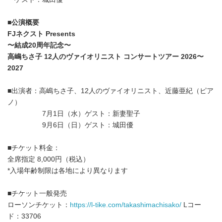
■
公演概要
FJ
ネクスト
Presents
〜結成
20
周年記念〜
高嶋ちさ子
12
人のヴァイオリニスト コンサートツアー
2026
〜
2027
■出演者：高嶋ちさ子、12人のヴァイオリニスト、近藤亜紀（ピア
ノ）
7月1日（水）ゲスト：新妻聖子
9月6日（日）ゲスト：城田優
■チケット料金：
全席指定 8,000円（税込）
*入場年齢制限は各地により異なります
■チケット一般発売
ローソンチケット：
https://l-tike.com/takashimachisako/
Lコー
ド：33706