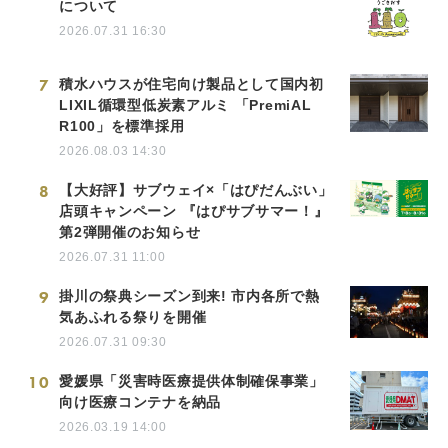
について
2026.07.31 16:30
7
積水ハウスが住宅向け製品として国内初
LIXIL循環型低炭素アルミ 「PremiAL
R100」を標準採用
2026.08.03 14:30
8
【大好評】サブウェイ×「はぴだんぶい」
店頭キャンペーン 『はぴサブサマー！』
第2弾開催のお知らせ
2026.07.31 11:00
9
掛川の祭典シーズン到来! 市内各所で熱
気あふれる祭りを開催
2026.07.31 09:30
10
愛媛県「災害時医療提供体制確保事業」
向け医療コンテナを納品
2026.03.19 14:00