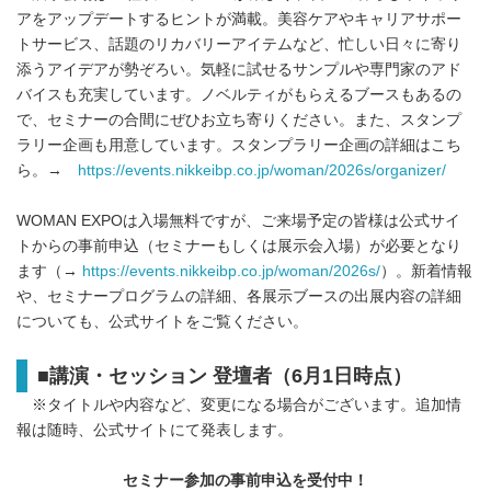
アをアップデートするヒントが満載。美容ケアやキャリアサポー
トサービス、話題のリカバリーアイテムなど、忙しい日々に寄り
添うアイデアが勢ぞろい。気軽に試せるサンプルや専門家のアド
バイスも充実しています。ノベルティがもらえるブースもあるの
で、セミナーの合間にぜひお立ち寄りください。また、スタンプ
ラリー企画も用意しています。スタンプラリー企画の詳細はこち
ら。→
https://events.nikkeibp.co.jp/woman/2026s/organizer/
WOMAN EXPOは入場無料ですが、ご来場予定の皆様は公式サイ
トからの事前申込（セミナーもしくは展示会入場）が必要となり
ます（→
https://events.nikkeibp.co.jp/woman/2026s/
）。新着情報
や、セミナープログラムの詳細、各展示ブースの出展内容の詳細
についても、公式サイトをご覧ください。
■講演・セッション 登壇者（6月1日時点）
※タイトルや内容など、変更になる場合がございます。追加情
報は随時、公式サイトにて発表します。
セミナー参加の事前申込を受付中！