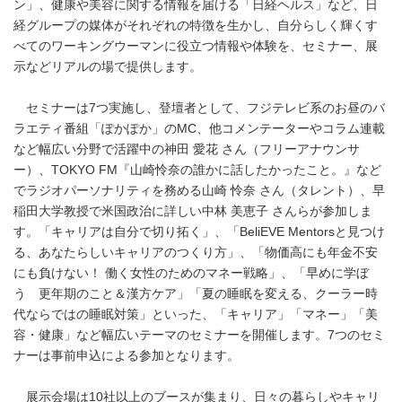
ン」、健康や美容に関する情報を届ける「日経ヘルス」など、日
経グループの媒体がそれぞれの特徴を生かし、自分らしく輝くす
べてのワーキングウーマンに役立つ情報や体験を、セミナー、展
示などリアルの場で提供します。
セミナーは7つ実施し、登壇者として、フジテレビ系のお昼のバ
ラエティ番組「ぽかぽか」のMC、他コメンテーターやコラム連載
など幅広い分野で活躍中の神田 愛花 さん（フリーアナウンサ
ー）、TOKYO FM『山崎怜奈の誰かに話したかったこと。』など
でラジオパーソナリティを務める山崎 怜奈 さん（タレント）、早
稲田大学教授で米国政治に詳しい中林 美恵子 さんらが参加しま
す。「キャリアは自分で切り拓く」、「BeliEVE Mentorsと見つけ
る、あなたらしいキャリアのつくり方」、「物価高にも年金不安
にも負けない！ 働く女性のためのマネー戦略」、「早めに学ぼ
う 更年期のこと＆漢方ケア」「夏の睡眠を変える、クーラー時
代ならではの睡眠対策」といった、「キャリア」「マネー」「美
容・健康」など幅広いテーマのセミナーを開催します。7つのセミ
ナーは事前申込による参加となります。
展示会場は10社以上のブースが集まり、日々の暮らしやキャリ