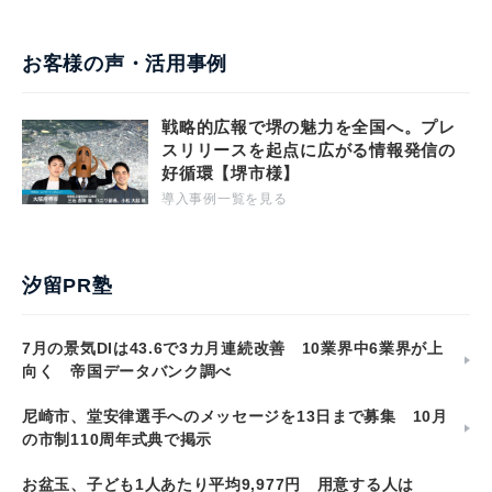
お客様の声・活用事例
戦略的広報で堺の魅力を全国へ。プレ
スリリースを起点に広がる情報発信の
好循環【堺市様】
導入事例一覧を見る
汐留PR塾
7月の景気DIは43.6で3カ月連続改善 10業界中6業界が上
向く 帝国データバンク調べ
尼崎市、堂安律選手へのメッセージを13日まで募集 10月
の市制110周年式典で掲示
お盆玉、子ども1人あたり平均9,977円 用意する人は