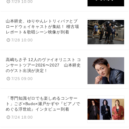
7/29 10:00
山本耕史、ゆりやんレトリィバァとブ
ロードウェイキャストが集結！ 稽古場
レポート＆歌唱シーン映像が到着
7/28 10:00
高嶋ちさ子 12人のヴァイオリニスト コ
ンサートツアー2026〜2027 山本耕史
のゲスト出演が決定！
7/25 09:00
「専門知識ゼロでも楽しめるコンサー
ト」ござ×Budo×瀬戸かずや『ピアノで
めぐる浮世絵』インタビュー到着
7/24 18:00