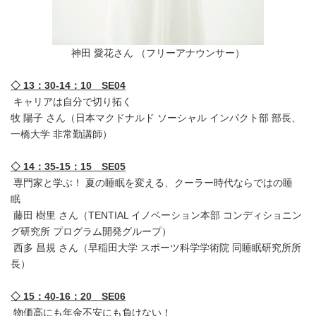
神田 愛花さん （フリーアナウンサー）
◇ 13：30-14：10 SE04
キャリアは自分で切り拓く
牧 陽子 さん（日本マクドナルド ソーシャル インパクト部 部長、
一橋大学 非常勤講師）
◇ 14：35-15：15 SE05
専門家と学ぶ！ 夏の睡眠を変える、クーラー時代ならではの睡
眠
藤田 樹里 さん（TENTIAL イノベーション本部 コンディショニン
グ研究所 プログラム開発グループ）
西多 昌規 さん（早稲田大学 スポーツ科学学術院 同睡眠研究所所
長）
◇ 15：40-16：20 SE06
物価高にも年金不安にも負けない！