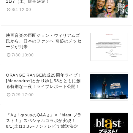
11/7（土）開催決定！
8/4 12:00
映画音楽の巨匠ジョン・ウィリアムズ
氏から、日本のファンへ 奇跡のメッセ
ージが到来！
7/30 10:00
ORANGE RANGE結成25周年ライブ！
[Alexandros]とかりゆし58とともに創
る特別な一夜！ライブレポート公開！
7/29 17:00
『Aぇ! groupのQ&Aぇ』×『blast ブラ
スト！』スペシャルコラボが実現！
8/1(土)13:35~フジテレビで放送決定