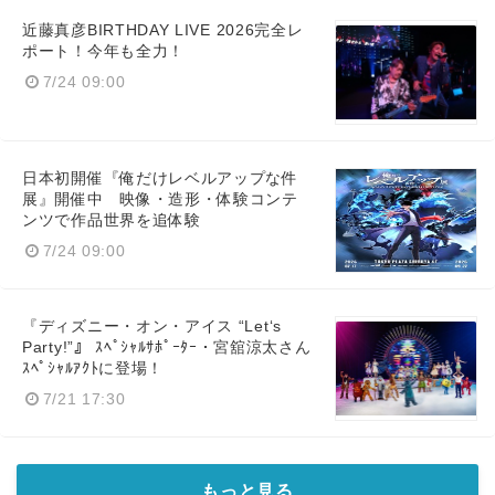
近藤真彦BIRTHDAY LIVE 2026完全レ
ポート！今年も全力！
7/24 09:00
日本初開催『俺だけレベルアップな件
展』開催中 映像・造形・体験コンテ
ンツで作品世界を追体験
7/24 09:00
『ディズニー・オン・アイス “Let‘s
Party!”』 ｽﾍﾟｼｬﾙｻﾎﾟｰﾀｰ・宮舘涼太さん
ｽﾍﾟｼｬﾙｱｸﾄに登場！
7/21 17:30
もっと見る