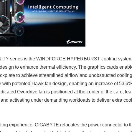
NFINITY series is the WINDFORCE HYPERBURST cooling system,
sign to enhance thermal efficiency. The graphics cards enable
ackplate to achieve streamlined airflow and unobstructed coolin
 with patented Hawk fan design, enabling an increase of 53.6%
icated Overdrive fan is positioned at the center of the card, fea
and activating under demanding workloads to deliver extra cooli
ding experience, GIGABYTE relocates the power connector to th