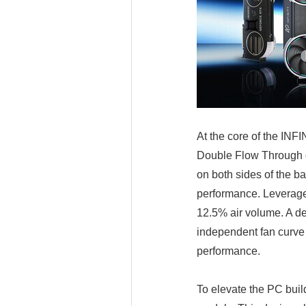
At the core of the I
Double Flow Through de
on both sides of the b
performance. Leverage
12.5% air volume. A ded
independent fan curve 
performance.
To elevate the PC buil