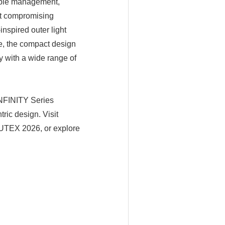
cable management,
ut compromising
nspired outer light
le, the compact design
 with a wide range of
NFINITY Series
ric design. Visit
TEX 2026, or explore