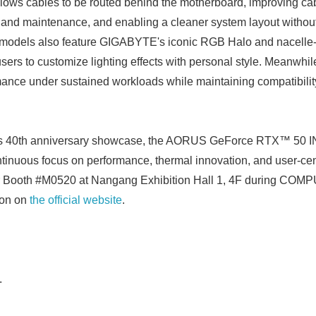
llows cables to be routed behind the motherboard, improving 
on and maintenance, and enabling a cleaner system layout witho
 models also feature GIGABYTE's iconic RGB Halo and nacelle-i
users to customize lighting effects with personal style. Meanwhi
ance under sustained workloads while maintaining compatibility
s 40th anniversary showcase, the AORUS GeForce RTX™ 50 I
ntinuous focus on performance, thermal innovation, and user-cent
oth #M0520 at Nangang Exhibition Hall 1, 4F during COMPU
ion on
the official website
.
.
Japanese