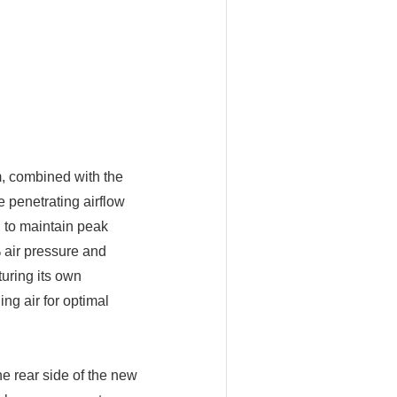
 combined with the
 penetrating airflow
g to maintain peak
 air pressure and
turing its own
ng air for optimal
e rear side of the new