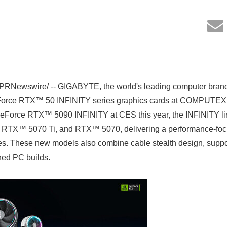
/PRNewswire/ -- GIGABYTE, the world's leading computer bran
rce RTX™ 50 INFINITY series graphics cards at COMPUTEX 2
eForce RTX™ 5090 INFINITY at CES this year, the INFINITY l
TX™ 5070 Ti, and RTX™ 5070, delivering a performance-focu
ies. These new models also combine cable stealth design, suppo
ned PC builds.