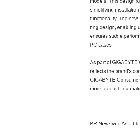
models. This design a
simplifying installati
functionality. The new
ring design, enabling 
ensures stable perform
PC cases.
As part of GIGABYTE'
reflects the brand's co
GIGABYTE Consumer Bo
more product informat
PR Newswire Asia Ltd