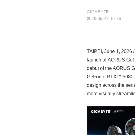
GIGABYTE
2026/6/2 10:26
TAIPEI, June 1, 2026 
launch of AORUS GeFo
debut of the AORUS G
GeForce RTX™ 5080, R
design across the ser
more visually streamli