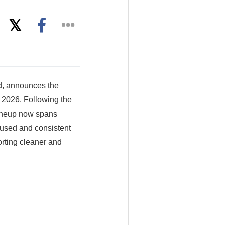
d, announces the
026. Following the
ineup now spans
sed and consistent
rting cleaner and