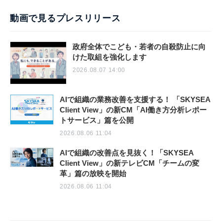
動画で見るプレスリリース
政府全体でこども・若者の自殺防止に向
けた取組を強化します
2026.08.07 14:00
AIで組織の業務改善を支援する！ 「SKYSEA
Client View」の新CM「AI働き方分析レポー
トサービス」篇を公開
2026.08.06 11:04
AIで組織の改善点を見抜く！「SKYSEA
Client View」の新テレビCM「チームの変
革」篇の放映を開始
2026.08.06 11:04