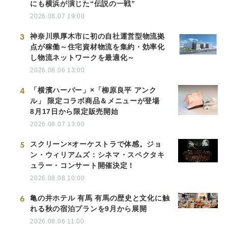
にも横浜が演じた“伝説の一戦”
2026.08.07 19:00
3
神奈川県厚木市に初の自社運営型物流拠
点が稼働～住宅資材物流を集約・効率化
し物流ネットワークを最適化～
2026.08.06 13:00
4
「横濱ハーバー」×「柳原良平 アンク
ル」 限定コラボ商品＆メニューが登場
8月17日から限定販売開始
2026.08.07 13:00
5
スクリーン×オーケストラで体感。ジョ
ン・ウィリアムズ：シネマ・スペクタキ
ュラー・コンサート開催決定！
2026.08.08 10:00
6
亀の井ホテル 有馬 有馬の歴史と文化に触
れる秋の宿泊プランを9月から展開
2026.08.06 11:00