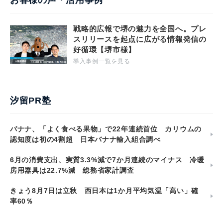
お客様の声・活用事例
戦略的広報で堺の魅力を全国へ。プレ
スリリースを起点に広がる情報発信の
好循環【堺市様】
導入事例一覧を見る
汐留PR塾
バナナ、「よく食べる果物」で22年連続首位 カリウムの
認知度は初の4割超 日本バナナ輸入組合調べ
6月の消費支出、実質3.3%減で7か月連続のマイナス 冷暖
房用器具は22.7%減 総務省家計調査
きょう8月7日は立秋 西日本は1か月平均気温「高い」確
率60％