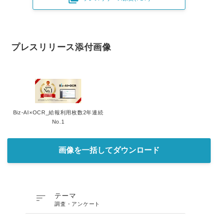
プレスリリース添付画像
Biz-AI×OCR_給報利用枚数2年連続
No.1
画像を一括してダウンロード

テーマ
調査・アンケート