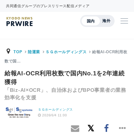
共同通信グループのプレスリリース配信メディア
KYODO NEWS
海外
国内
PRWIRE
TOP
陸運業
ＳＧホールディングス
給報AI-OCR利用枚
数で国…
給報AI-OCR利用枚数で国内No.1を2年連続
獲得
「Biz-AI×OCR」、自治体およびBPO事業者の業務
効率化を支援
ＳＧホールディングス
2026/6/4 11:00