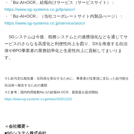
・「Biz-AI×OCR」給報向けサービス（サービスサイト）：
https://www.sg-systems.co.jp/lp/aiocr/
・「Biz-AI×OCR」（当社コーポレートサイト内製品ぺージ）：
https://www.sg-systems.co.jp/service/aiocr/
SGシステムは今後、税務システムとの連携強化などを通じてサ
ービスのさらなる高度化と利便性向上を図り、DXを推進する自治
体やBPO事業者の業務効率化と生産性向上に貢献してまいりま
す。
※1 給与支払報告書：住民税を算出するために、事業者が従業員に支払った給与額を
自治体へ報告するための書類
※2 参考：国内利用枚数No.1の給報AI-OCR、最新版を提供開始
https://www.sg-systems.co.jp/news/20251222/
＜会社概要＞
■
SG
システム株式会社