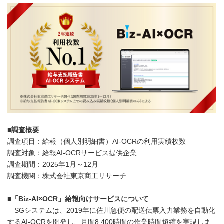
■
調査概要
調査項目：給報（個人別明細書）AI-OCRの利用実績枚数
調査対象：給報AI-OCRサービス提供企業
調査期間：2025年1月～12月
調査機関：株式会社東京商工リサーチ
■
「
Biz-AI×OCR
」給報向けサービスについて
SGシステムは、2019年に佐川急便の配送伝票入力業務を自動化
するAI-OCRを開発し、月間8,400時間の作業時間短縮を実現しま