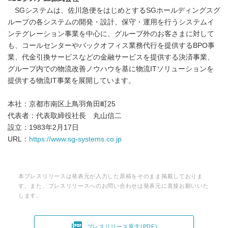
SGシステムは、佐川急便をはじめとするSGホールディングスグ
ループの各システムの開発・設計、保守・運用を行うシステムイ
ンテグレーション事業を中心に、グループ外のお客さまに対して
も、コールセンターやバックオフィス業務代行を提供するBPO事
業、代金引換サービスなどの金融サービスを提供する決済事業、
グループ内での物流改善ノウハウを基に物流ITソリューションを
提供する物流IT事業を展開しています。
本社：京都市南区上鳥羽角田町25
代表者：代表取締役社長 丸山信二
設立：1983年2月17日
URL：
https://www.sg-systems.co.jp
本プレスリリースは発表元が入力した原稿をそのまま掲載しておりま
す。また、プレスリリースへのお問い合わせは発表元に直接お願いいた
します。

プレスリリース原文(PDF)