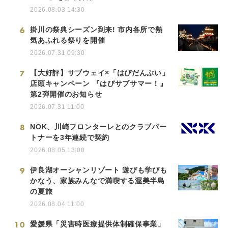
2026.08.03 14:30
6
掛川の祭典シーズン到来! 市内各所で熱
気あふれる祭りを開催
2026.07.31 09:30
7
【大好評】サブウェイ×「はぴだんぶい」
店頭キャンペーン 『はぴサブサマー！』
第2弾開催のお知らせ
2026.07.31 11:00
8
NOK、川崎フロンターレとのクラブパー
トナーを3年連続で契約
2026.08.05 13:00
9
伊良湖オーシャンリゾート 遊びも学びも
かなう、家族みんなで満喫する渥美半島
の夏旅
2026.08.04 11:00
10
愛媛県「災害時医療提供体制確保事業」