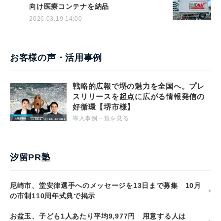
向け医療コンテナを納品
2026.03.19 14:00
お客様の声・活用事例
戦略的広報で堺の魅力を全国へ。プレ
スリリースを起点に広がる情報発信の
好循環【堺市様】
導入事例一覧を見る
汐留PR塾
尼崎市、堂安律選手へのメッセージを13日まで募集 10月
の市制110周年式典で掲示
お盆玉、子ども1人あたり平均9,977円 用意する人は