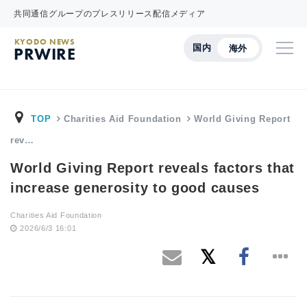
共同通信グループのプレスリリース配信メディア
KYODO NEWS
国内
海外
PRWIRE
TOP
Charities Aid Foundation
World Giving Report
rev…
World Giving Report reveals factors that
increase generosity to good causes
Charities Aid Foundation
2026/6/3 16:01