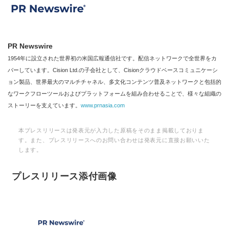
PR Newswire
1954年に設立された世界初の米国広報通信社です。配信ネットワークで全世界をカ
バーしています。Cision Ltd.の子会社として、Cisionクラウドベースコミュニケーシ
ョン製品、世界最大のマルチチャネル、多文化コンテンツ普及ネットワークと包括的
なワークフローツールおよびプラットフォームを組み合わせることで、様々な組織の
ストーリーを支えています。
www.prnasia.com
本プレスリリースは発表元が入力した原稿をそのまま掲載しておりま
す。また、プレスリリースへのお問い合わせは発表元に直接お願いいた
します。
プレスリリース添付画像