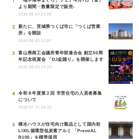
1
「地中海本まぐろ」フェア-8月7日（金）
より期間・数量限定で販売-
2026.08.04 14:00
2
新たに、茨城県つくば市に「つくば営業
所」を開設
2026.08.03 11:00
3
富山県商工会議所青年部連合会 創立50周
年記念祝賀会 「DJ盆踊り」を開催します
2026.08.04 15:25
4
令和８年度第２回 市営住宅の入居者募集
について
2026.07.31 16:30
5
積水ハウスが住宅向け製品として国内初
LIXIL循環型低炭素アルミ 「PremiAL
R100」を標準採用