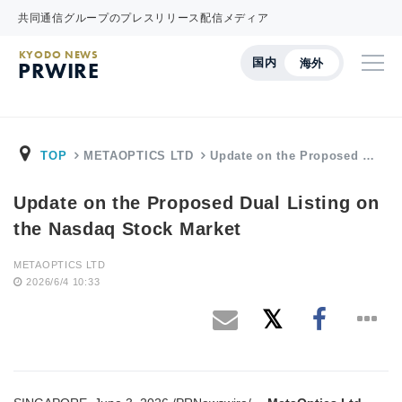
共同通信グループのプレスリリース配信メディア
KYODO NEWS
国内
海外
PRWIRE
TOP
METAOPTICS LTD
Update on the Proposed …
Update on the Proposed Dual Listing on
the Nasdaq Stock Market
METAOPTICS LTD
2026/6/4 10:33