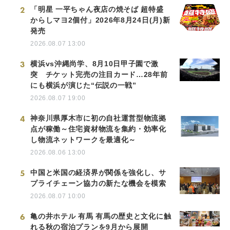
2
「明星 一平ちゃん夜店の焼そば 超特盛
からしマヨ2個付」2026年8月24日(月)新
発売
2026.08.07 13:00
3
横浜vs沖縄尚学、8月10日甲子園で激
突 チケット完売の注目カード…28年前
にも横浜が演じた“伝説の一戦”
2026.08.07 19:00
4
神奈川県厚木市に初の自社運営型物流拠
点が稼働～住宅資材物流を集約・効率化
し物流ネットワークを最適化～
2026.08.06 13:00
5
中国と米国の経済界が関係を強化し、サ
プライチェーン協力の新たな機会を模索
2026.08.07 10:00
6
亀の井ホテル 有馬 有馬の歴史と文化に触
れる秋の宿泊プランを9月から展開