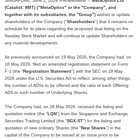
SINGAPORE, June 3, 2026 /PRNewswire/ --
MetaOptics Ltd
(Catalist: 9MT) ("MetaOptics" or the "Company", and
together with its subsidiaries, the "Group")
wishes to update
shareholders of the Company ("
Shareholders
") that it remains on
schedule for its plans regarding the proposed dual listing on the
Nasdaq Stock Market and will continue to update Shareholders on
any material developments.
As previously announced on 19 May 2026, the Company had, on
18 May 2026, filed an amended registration statement on Form
F-1 (the "
Registration Statement
") with the SEC on 18 May
2026 under the U.S. Securities Act to reflect, among other things,
the number of ADSs to be offered and the ratio of each Offering
ADS to such number of Underlying Shares.
The Company had, on 28 May 2026, received the listing and
quotation notice (the "
LQN
") from the Singapore and Exchange
Securities Trading Limited (the "
SGX-ST
") for the listing and
quotation of new ordinary Shares (the "
New Shares
") in the
capital of the Company to be issued at an issue price to be