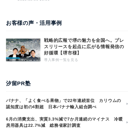
お客様の声・活用事例
戦略的広報で堺の魅力を全国へ。プレ
スリリースを起点に広がる情報発信の
好循環【堺市様】
導入事例一覧を見る
汐留PR塾
バナナ、「よく食べる果物」で22年連続首位 カリウムの
認知度は初の4割超 日本バナナ輸入組合調べ
6月の消費支出、実質3.3%減で7か月連続のマイナス 冷暖
房用器具は22.7%減 総務省家計調査