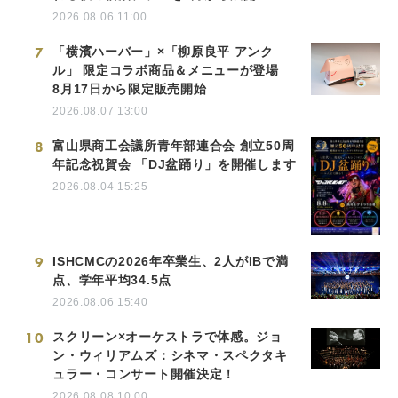
2026.08.06 11:00
7
「横濱ハーバー」×「柳原良平 アンク
ル」 限定コラボ商品＆メニューが登場
8月17日から限定販売開始
2026.08.07 13:00
8
富山県商工会議所青年部連合会 創立50周
年記念祝賀会 「DJ盆踊り」を開催します
2026.08.04 15:25
9
ISHCMCの2026年卒業生、2人がIBで満
点、学年平均34.5点
2026.08.06 15:40
10
スクリーン×オーケストラで体感。ジョ
ン・ウィリアムズ：シネマ・スペクタキ
ュラー・コンサート開催決定！
2026.08.08 10:00