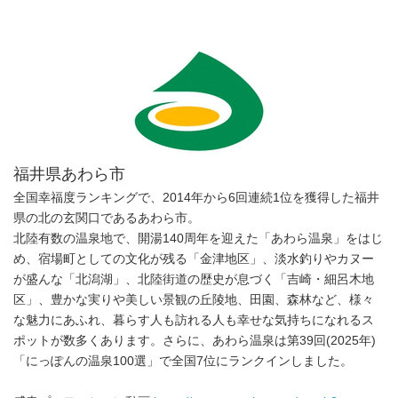
福井県あわら市
全国幸福度ランキングで、2014年から6回連続1位を獲得した福井
県の北の玄関口であるあわら市。
北陸有数の温泉地で、開湯140周年を迎えた「あわら温泉」をはじ
め、宿場町としての文化が残る「金津地区」、淡水釣りやカヌー
が盛んな「北潟湖」、北陸街道の歴史が息づく「吉崎・細呂木地
区」、豊かな実りや美しい景観の丘陵地、田園、森林など、様々
な魅力にあふれ、暮らす人も訪れる人も幸せな気持ちになれるス
ポットが数多くあります。さらに、あわら温泉は第39回(2025年)
「にっぽんの温泉100選」で全国7位にランクインしました。