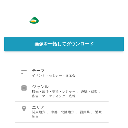
画像を一括してダウンロード

テーマ
イベント・セミナー・展示会

ジャンル
観光・旅行・宿泊・レジャー
、
趣味・娯楽
、
Japanese
広告・マーケティング・広報

エリア
関東地方
、
中部・北陸地方
、
福井県
、
近畿
地方