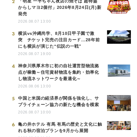
2
「明星 一平ちゃん夜店の焼そば 超特盛
からしマヨ2個付」2026年8月24日(月)新
発売
2026.08.07 13:00
3
横浜vs沖縄尚学、8月10日甲子園で激
突 チケット完売の注目カード…28年前
にも横浜が演じた“伝説の一戦”
2026.08.07 19:00
4
神奈川県厚木市に初の自社運営型物流拠
点が稼働～住宅資材物流を集約・効率化
し物流ネットワークを最適化～
2026.08.06 13:00
5
中国と米国の経済界が関係を強化し、サ
プライチェーン協力の新たな機会を模索
2026.08.07 10:00
6
亀の井ホテル 有馬 有馬の歴史と文化に触
れる秋の宿泊プランを9月から展開