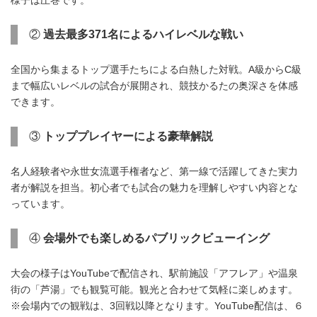
様子は圧巻です。
②
過去最多
371
名によるハイレベルな戦い
全国から集まるトップ選手たちによる白熱した対戦。A級からC級
まで幅広いレベルの試合が展開され、競技かるたの奥深さを体感
できます。
③
トッププレイヤーによる豪華解説
名人経験者や永世女流選手権者など、第一線で活躍してきた実力
者が解説を担当。初心者でも試合の魅力を理解しやすい内容とな
っています。
④
会場外でも楽しめるパブリックビューイング
大会の様子はYouTubeで配信され、駅前施設「アフレア」や温泉
街の「芦湯」でも観覧可能。観光と合わせて気軽に楽しめます。
※会場内での観戦は、3回戦以降となります。YouTube配信は、６