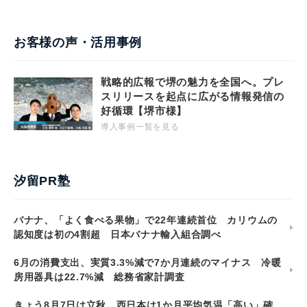
お客様の声・活用事例
戦略的広報で堺の魅力を全国へ。プレ
スリリースを起点に広がる情報発信の
好循環【堺市様】
導入事例一覧を見る
汐留PR塾
バナナ、「よく食べる果物」で22年連続首位 カリウムの
認知度は初の4割超 日本バナナ輸入組合調べ
6月の消費支出、実質3.3%減で7か月連続のマイナス 冷暖
房用器具は22.7%減 総務省家計調査
きょう8月7日は立秋 西日本は1か月平均気温「高い」確