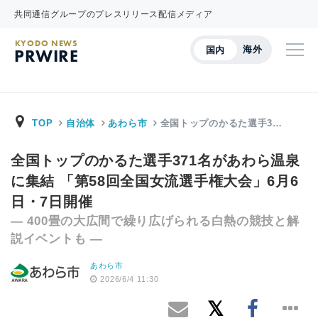
共同通信グループのプレスリリース配信メディア
KYODO NEWS
海外
国内
PRWIRE
TOP
自治体
あわら市
全国トップのかるた選手3…
全国トップのかるた選手371名があわら温泉
に集結 「第58回全国女流選手権大会」6月6
日・7日開催
― 400畳の大広間で繰り広げられる白熱の競技と解
説イベントも ―
あわら市
2026/6/4 11:30