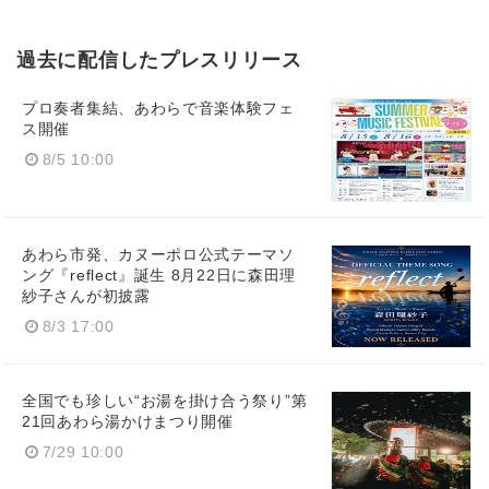
過去に配信したプレスリリース
プロ奏者集結、あわらで音楽体験フェ
ス開催
8/5 10:00
あわら市発、カヌーポロ公式テーマソ
ング『reflect』誕生 8月22日に森田理
紗子さんが初披露
8/3 17:00
全国でも珍しい“お湯を掛け合う祭り”第
21回あわら湯かけまつり開催
7/29 10:00