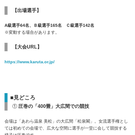
【出場選手】
A
級選手
64
名、Ｂ級選手
165
名 Ｃ級選手
142
名
※変動する場合があります。
【
大会
UR
L
】
https://www.karuta.or.jp/
■
見どころ
①
圧巻の「
400
畳」大広間での競技
会場は「あわら温泉 美松」の大広間「松泉閣」。女流選手権とし
ては初めての会場で、広大な空間に選手が一堂に会して競技する