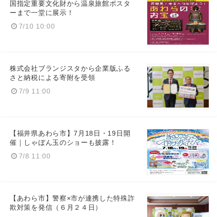
国指定重要文化財から温泉旅館ポスタ
ーまで一堂に展示！
7/10 10:00
株式会社ブランジスタから企業版ふる
さと納税による寄附を受領
7/9 11:00
【福井県あわら市】7月18日・19日開
催｜しゃぼん玉のショーも披露！
7/8 11:00
【あわら市】警察×市が連携した特殊詐
欺対策を発信（６月２４日）