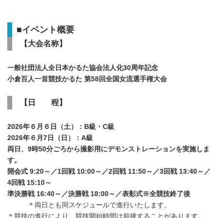
■
イベント概要
【大会名称】
一般社団法人全日本かるた協会法人化
30
周年記念
小倉百人一首競技かるた 第
58
回全国女流選手権大会
【日 程】
2026
年６月６日（土）：
B
級・
C
級
2026
年６月
7
日（日）：
A
級
両日、
9
時
50
分ごろから撮影用にデモンストレーションを実施しま
す。
開会式
9:20
～／
1
回戦
10:00
～／
2
回戦
11:50
～／
3
回戦
13:40
～／
4
回戦
15:10
～
準決勝戦
16:40
～／決勝戦
18:00
～／表彰式※全競技終了後
＊両日とも同スケジュールで進行いたします。
＊競技の進行により、競技開始時間は前後することがあります。