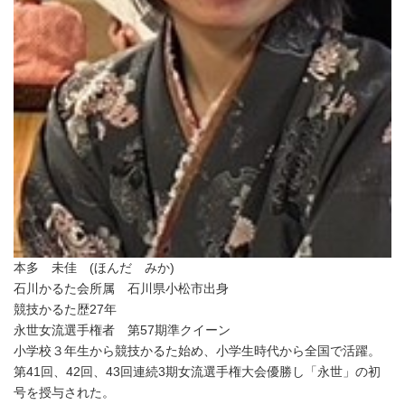
本多 未佳 (ほんだ みか)
石川かるた会所属 石川県小松市出身
競技かるた歴27年
永世女流選手権者 第57期準クイーン
小学校３年生から競技かるた始め、小学生時代から全国で活躍。
第41回、42回、43回連続3期女流選手権大会優勝し「永世」の初
号を授与された。