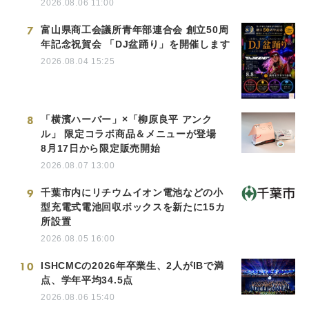
2026.08.06 11:00
7
富山県商工会議所青年部連合会 創立50周
年記念祝賀会 「DJ盆踊り」を開催します
2026.08.04 15:25
8
「横濱ハーバー」×「柳原良平 アンク
ル」 限定コラボ商品＆メニューが登場
8月17日から限定販売開始
2026.08.07 13:00
9
千葉市内にリチウムイオン電池などの小
型充電式電池回収ボックスを新たに15カ
所設置
2026.08.05 16:00
10
ISHCMCの2026年卒業生、2人がIBで満
点、学年平均34.5点
2026.08.06 15:40