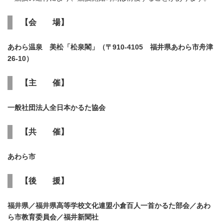
【会 場】
あわら温泉 美松「松泉閣」（〒
910-4105
福井県あわら市舟津
26-10
）
【主 催】
一般社団法人全日本かるた協会
【共 催】
あわら市
【後 援】
福井県／福井県高等学校文化連盟小倉百人一首かるた部会／あわ
ら市教育委員会／福井新聞社