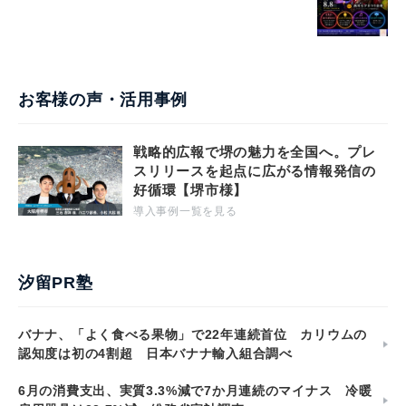
お客様の声・活用事例
戦略的広報で堺の魅力を全国へ。プレ
スリリースを起点に広がる情報発信の
好循環【堺市様】
導入事例一覧を見る
汐留PR塾
バナナ、「よく食べる果物」で22年連続首位 カリウムの
認知度は初の4割超 日本バナナ輸入組合調べ
6月の消費支出、実質3.3%減で7か月連続のマイナス 冷暖