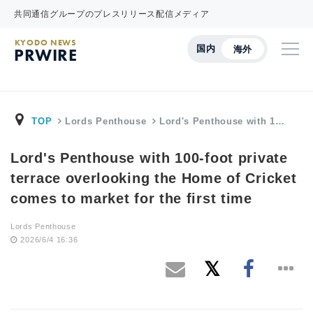
共同通信グループのプレスリリース配信メディア
KYODO NEWS
国内
海外
PRWIRE
TOP
Lords Penthouse
Lord's Penthouse with 1…
Lord's Penthouse with 100-foot private
terrace overlooking the Home of Cricket
comes to market for the first time
Lords Penthouse
2026/6/4 16:36