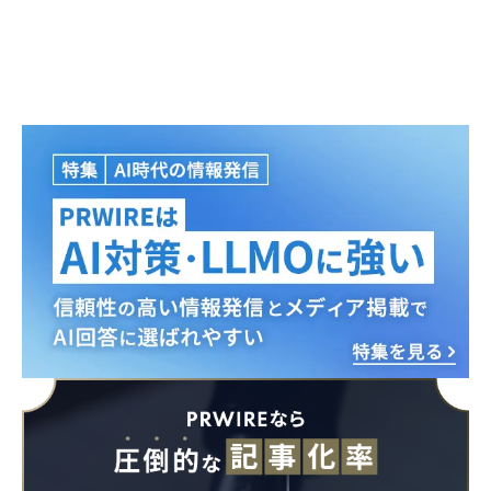
Japanese
English