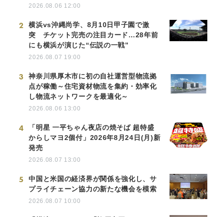
2026.08.06 12:00
2
横浜vs沖縄尚学、8月10日甲子園で激
突 チケット完売の注目カード…28年前
にも横浜が演じた“伝説の一戦”
2026.08.07 19:00
3
神奈川県厚木市に初の自社運営型物流拠
点が稼働～住宅資材物流を集約・効率化
し物流ネットワークを最適化～
2026.08.06 13:00
4
「明星 一平ちゃん夜店の焼そば 超特盛
からしマヨ2個付」2026年8月24日(月)新
発売
2026.08.07 13:00
5
中国と米国の経済界が関係を強化し、サ
プライチェーン協力の新たな機会を模索
2026.08.07 10:00