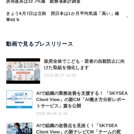
房用器具は22.7%減 総務省家計調査
きょう8月7日は立秋 西日本は1か月平均気温「高い」確
率60％
動画で見るプレスリリース
政府全体でこども・若者の自殺防止に向
けた取組を強化します
2026.08.07 14:00
AIで組織の業務改善を支援する！ 「SKYSEA
Client View」の新CM「AI働き方分析レポー
トサービス」篇を公開
2026.08.06 11:04
AIで組織の改善点を見抜く！「SKYSEA
Client View」の新テレビCM「チームの変