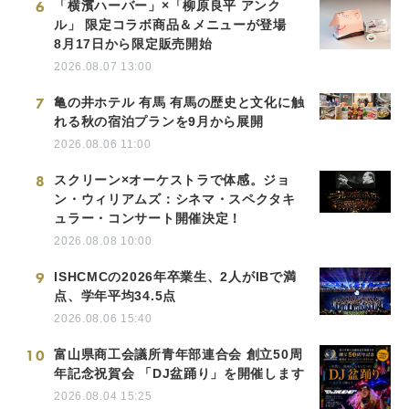
6
「横濱ハーバー」×「柳原良平 アンク
ル」 限定コラボ商品＆メニューが登場
8月17日から限定販売開始
2026.08.07 13:00
7
亀の井ホテル 有馬 有馬の歴史と文化に触
れる秋の宿泊プランを9月から展開
2026.08.06 11:00
8
スクリーン×オーケストラで体感。ジョ
ン・ウィリアムズ：シネマ・スペクタキ
ュラー・コンサート開催決定！
2026.08.08 10:00
9
ISHCMCの2026年卒業生、2人がIBで満
点、学年平均34.5点
2026.08.06 15:40
10
富山県商工会議所青年部連合会 創立50周
年記念祝賀会 「DJ盆踊り」を開催します
2026.08.04 15:25