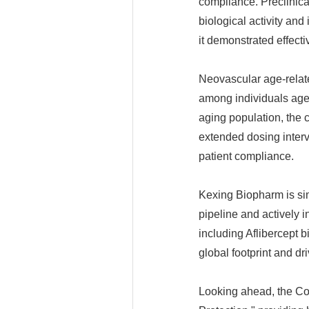
compliance. Preclinical
biological activity an
it demonstrated effecti
Neovascular age-relat
among individuals aged
aging population, the 
extended dosing interva
patient compliance.
Kexing Biopharm is si
pipeline and actively 
including Aflibercept 
global footprint and dr
Looking ahead, the Com