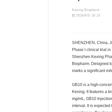
Kexing Biopharm
2026/6/5 10:15
SHENZHEN, China, June
Phase I clinical trial
Shenzhen Kexing Pharm
Biopharm. Designed to
marks a significant mi
GB10 is a high-concen
Kexing. It features a 
mg/mL, GB10 Injection 
interval. It is expecte