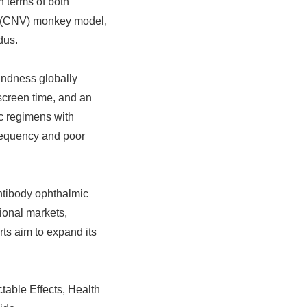
n terms of both
ion (CNV) monkey model,
dus.
indness globally
screen time, and an
ic regimens with
frequency and poor
ntibody ophthalmic
ional markets,
ts aim to expand its
table Effects, Health