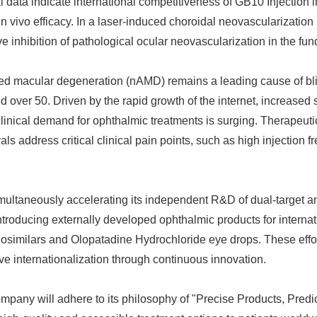
 data indicate international competitiveness of GB10 Injection i
d in vivo efficacy. In a laser-induced choroidal neovascularizat
ve inhibition of pathological ocular neovascularization in the fun
ed macular degeneration (nAMD) remains a leading cause of bl
 over 50. Driven by the rapid growth of the internet, increased 
clinical demand for ophthalmic treatments is surging. Therapeut
ls address critical clinical pain points, such as high injection 
multaneously accelerating its independent R&D of dual-target a
introducing externally developed ophthalmic products for internat
biosimilars and Olopatadine Hydrochloride eye drops. These effor
ive internationalization through continuous innovation.
pany will adhere to its philosophy of "Precise Products, Predic