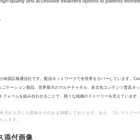
 high-quality and accessible treatment options to patients worldw
.
Japanese
の米国広報通信社です。配信ネットワークで全世界をカバーしています。Cision
スコミュニケーション製品、世界最大のマルチチャネル、多文化コンテンツ普及ネ
トフォームを組み合わせることで、様々な組織のストーリーを支えています
表元が入力した原稿をそのまま掲載しております。また、プレスリリー
たします。
ス添付画像
English