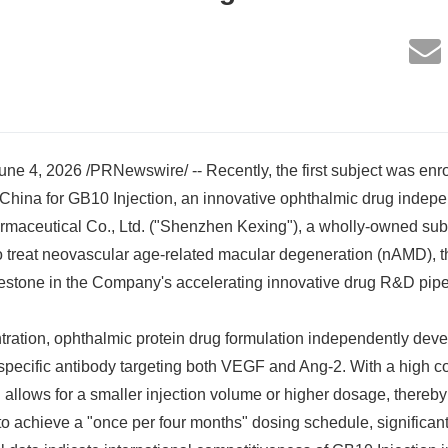
 4, 2026 /PRNewswire/ -- Recently, the first subject was enro
 in China for GB10 Injection, an innovative ophthalmic drug inde
aceutical Co., Ltd. ("Shenzhen Kexing"), a wholly-owned subs
 treat neovascular age-related macular degeneration (nAMD), 
lestone in the Company's accelerating innovative drug R&D pipe
tration, ophthalmic protein drug formulation independently de
bispecific antibody targeting both VEGF and Ang-2. With a high c
allows for a smaller injection volume or higher dosage, thereb
d to achieve a "once per four months" dosing schedule, significan