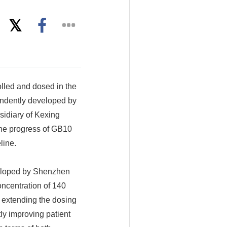
lled and dosed in the
pendently developed by
idiary of Kexing
the progress of GB10
line.
veloped by Shenzhen
oncentration of 140
y extending the dosing
tly improving patient