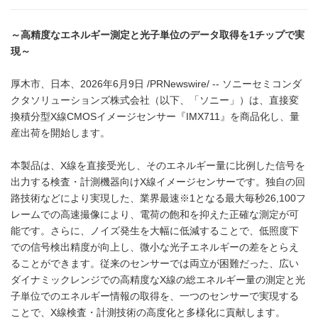
～高精度なエネルギー測定と光子単位のデータ取得を1チップで実
現～
厚木市、日本、2026年6月9日 /PRNewswire/ -- ソニーセミコンダ
クタソリューションズ株式会社（以下、「ソニー」）は、直接変
換積分型X線CMOSイメージセンサー『IMX711』を商品化し、量
産出荷を開始します。
本製品は、X線を直接受光し、そのエネルギー量に比例した信号を
出力する検査・計測機器向けX線イメージセンサーです。独自の回
路技術などにより実現した、業界最速※1となる最大毎秒26,100フ
レームでの高速撮像により、電荷の飽和を抑えた正確な測定が可
能です。さらに、ノイズ発生を大幅に低減することで、低照度下
での信号検出精度が向上し、微小な光子エネルギーの差をとらえ
ることができます。従来のセンサーでは両立が困難だった、広い
ダイナミックレンジでの高精度なX線の総エネルギー量の測定と光
子単位でのエネルギー情報の取得を、一つのセンサーで実現する
ことで、X線検査・計測技術の高度化と多様化に貢献します。