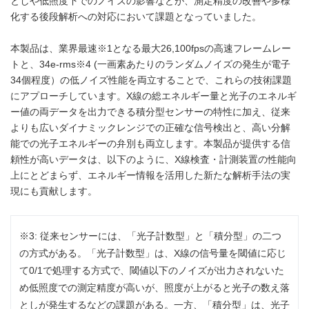
としや低照度下でのノイズの影響などが、測定精度の改善や多様
化する後段解析への対応において課題となっていました。
本製品は、業界最速※1となる最大26,100fpsの高速フレームレー
トと、34e-rms※4 (一画素あたりのランダムノイズの発生が電子
34個程度）の低ノイズ性能を両立することで、これらの技術課題
にアプローチしています。X線の総エネルギー量と光子のエネルギ
ー値の両データを出力できる積分型センサーの特性に加え、従来
よりも広いダイナミックレンジでの正確な信号検出と、高い分解
能での光子エネルギーの弁別も両立します。本製品が提供する信
頼性が高いデータは、以下のように、X線検査・計測装置の性能向
上にとどまらず、エネルギー情報を活用した新たな解析手法の実
現にも貢献します。
※3: 従来センサーには、「光子計数型」と「積分型」の二つ
の方式がある。「光子計数型」は、X線の信号量を閾値に応じ
て0/1で処理する方式で、閾値以下のノイズが出力されないた
め低照度での測定精度が高いが、照度が上がると光子の数え落
としが発生するなどの課題がある。一方、「積分型」は、光子