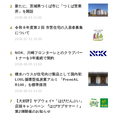
3
新たに、茨城県つくば市に「つくば営業
所」を開設
2026.08.03 11:00
4
令和８年度第２回 市営住宅の入居者募集
について
2026.07.31 16:30
5
NOK、川崎フロンターレとのクラブパー
トナーを3年連続で契約
2026.08.05 13:00
6
積水ハウスが住宅向け製品として国内初
LIXIL循環型低炭素アルミ 「PremiAL
R100」を標準採用
2026.08.03 14:30
7
【大好評】サブウェイ×「はぴだんぶい」
店頭キャンペーン 『はぴサブサマー！』
第2弾開催のお知らせ