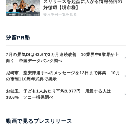
スリリースを起点に広がる情報発信の
好循環【堺市様】
導入事例一覧を見る
汐留PR塾
7月の景気DIは43.6で3カ月連続改善 10業界中6業界が上
向く 帝国データバンク調べ
尼崎市、堂安律選手へのメッセージを13日まで募集 10月
の市制110周年式典で掲示
お盆玉、子ども1人あたり平均9,977円 用意する人は
38.6% ソニー損保調べ
動画で見るプレスリリース