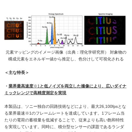
元素マッピングのイメージ画像（出典：理化学研究所） 対象物の
構成元素をエネルギー値から推定し、色分けして可視化される
＜主な特長＞
・
業界最高速度
※1
と低ノイズを両立した撮像により、広いダイナ
ミックレンジで高精度測定を実現
本製品は、ソニー独自の回路技術などにより、最大26,100fpsとな
る業界最速※1のフレームレートを達成しています。1フレーム当
たりの電荷の蓄積量を低減することで、従来よりも高い飽和特性
を実現しています。同時に、積分型センサーの課題であるランダ