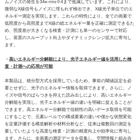
ムノイズの発生を34e-rms※4まで低減しています。これにより、
微弱なX線信号もノイズに埋もれず検出でき、X線光子単位でのエ
ネルギー測定を実現します。これらの特性により、全ての画素で
低照度から高照度までX線の総エネルギー量を正確に測定できるた
め、照度差が大きくなる検査・計測にも単一のセンサーで対応
し、装置のスループット向上やダイナミックレンジ拡大に寄与し
ます。
・
高いエネルギー分解能により、光子エネルギー値を活用した検
査・計測への応用が可能
本製品は、積分型方式を採用しているため、事前の閾値設定を必
要とせずに、光子のエネルギー情報を取得できます。さらに、ノ
イズや信号のばらつきを抑えた読み出しにより、高いエネルギー
分解能を実現し、光子エネルギー値の違いを明確に捉えることが
できます。高エネルギー分解能で信頼性の高いデータ取得を可能
にすることで、元素レベルでの構成要素の違いや僅かな状態変化
を定量評価する構造解析や材料分析など、従来は複数回の測定を
要していたような高度な検査・計測の精度向上や効率化に寄与し
ます。さらに、全画素の測定データを収集し、空間情報と組み合