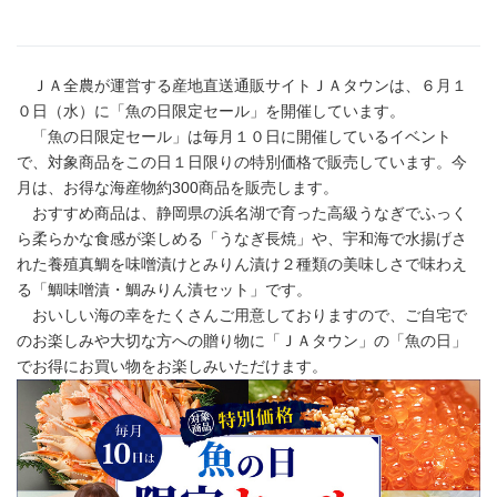
ＪＡ全農が運営する産地直送通販サイトＪＡタウンは、６月１
０日（水）に「魚の日限定セール」を開催しています。
「魚の日限定セール」は毎月１０日に開催しているイベント
で、対象商品をこの日１日限りの特別価格で販売しています。今
月は、お得な海産物約300商品を販売します。
おすすめ商品は、静岡県の浜名湖で育った高級うなぎでふっく
ら柔らかな食感が楽しめる「うなぎ長焼」や、宇和海で水揚げさ
れた養殖真鯛を味噌漬けとみりん漬け２種類の美味しさで味わえ
る「鯛味噌漬・鯛みりん漬セット」です。
おいしい海の幸をたくさんご用意しておりますので、ご自宅で
のお楽しみや大切な方への贈り物に「ＪＡタウン」の「魚の日」
でお得にお買い物をお楽しみいただけます。