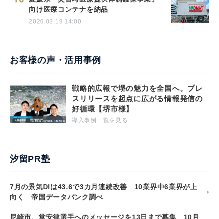
向け医療コンテナを納品
2026.03.19 14:00
お客様の声・活用事例
戦略的広報で堺の魅力を全国へ。プレ
スリリースを起点に広がる情報発信の
好循環【堺市様】
導入事例一覧を見る
汐留PR塾
7月の景気DIは43.6で3カ月連続改善 10業界中6業界が上
向く 帝国データバンク調べ
尼崎市、堂安律選手へのメッセージを13日まで募集 10月