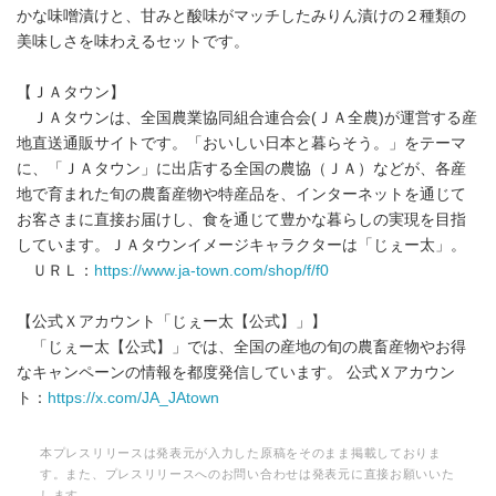
かな味噌漬けと、甘みと酸味がマッチしたみりん漬けの２種類の
美味しさを味わえるセットです。
【ＪＡタウン】
ＪＡタウンは、全国農業協同組合連合会(ＪＡ全農)が運営する産
地直送通販サイトです。「おいしい日本と暮らそう。」をテーマ
に、「ＪＡタウン」に出店する全国の農協（ＪＡ）などが、各産
地で育まれた旬の農畜産物や特産品を、インターネットを通じて
お客さまに直接お届けし、食を通じて豊かな暮らしの実現を目指
しています。ＪＡタウンイメージキャラクターは「じぇー太」。
ＵＲＬ：
https://www.ja-town.com/shop/f/f0
【公式Ｘアカウント「じぇー太【公式】」】
「じぇー太【公式】」では、全国の産地の旬の農畜産物やお得
なキャンペーンの情報を都度発信しています。 公式Ｘアカウン
ト：
https://x.com/JA_JAtown
本プレスリリースは発表元が入力した原稿をそのまま掲載しておりま
す。また、プレスリリースへのお問い合わせは発表元に直接お願いいた
します。