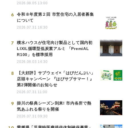
2026.08.05 13:00
6
令和８年度第２回 市営住宅の入居者募集
について
2026.07.31 16:30
7
積水ハウスが住宅向け製品として国内初
LIXIL循環型低炭素アルミ 「PremiAL
R100」を標準採用
2026.08.03 14:30
8
【大好評】サブウェイ×「はぴだんぶい」
店頭キャンペーン 『はぴサブサマー！』
第2弾開催のお知らせ
2026.07.31 11:00
9
掛川の祭典シーズン到来! 市内各所で熱
気あふれる祭りを開催
2026.07.31 09:30
10
愛媛県「災害時医療提供体制確保事業」