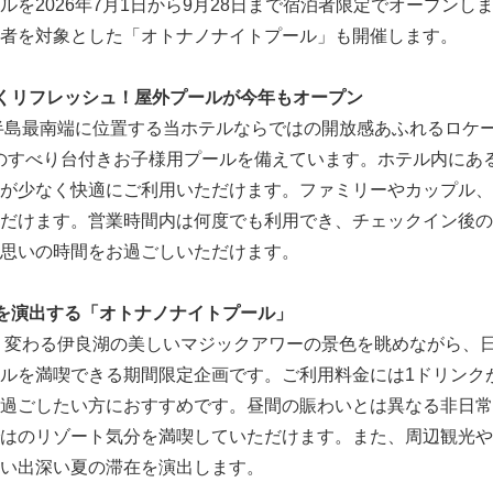
を2026年7月1日から9月28日まで宿泊者限定でオープンしま
者を対象とした「オトナノナイトプール」も開催します。
くリフレッシュ！屋外プールが今年もオープン
半島最南端に位置する当ホテルならではの開放感あふれるロケ
mのすべり台付きお子様用プールを備えています。ホテル内にあ
が少なく快適にご利用いただけます。ファミリーやカップル、
だけます。営業時間内は何度でも利用でき、チェックイン後の
思いの時間をお過ごしいただけます。
を演出する「オトナノナイトプール」
り変わる伊良湖の美しいマジックアワーの景色を眺めながら、
ルを満喫できる期間限定企画です。ご利用料金には1ドリンク
過ごしたい方におすすめです。昼間の賑わいとは異なる非日常
はのリゾート気分を満喫していただけます。また、周辺観光や
い出深い夏の滞在を演出します。