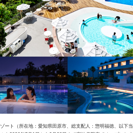
ゾート（所在地：愛知県田原市、総支配人：惣明福徳、以下当