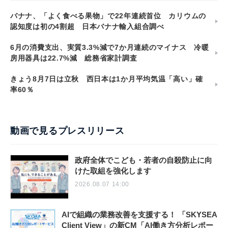
バナナ、「よく食べる果物」で22年連続首位 カリウムの
認知度は初の4割超 日本バナナ輸入組合調べ
6月の消費支出、実質3.3%減で7か月連続のマイナス 冷暖
房用器具は22.7%減 総務省家計調査
きょう8月7日は立秋 西日本は1か月平均気温「高い」確
率60％
動画で見るプレスリリース
政府全体でこども・若者の自殺防止に向
けた取組を強化します
2026.08.07 14:00
AIで組織の業務改善を支援する！ 「SKYSEA
Client View」の新CM「AI働き方分析レポー