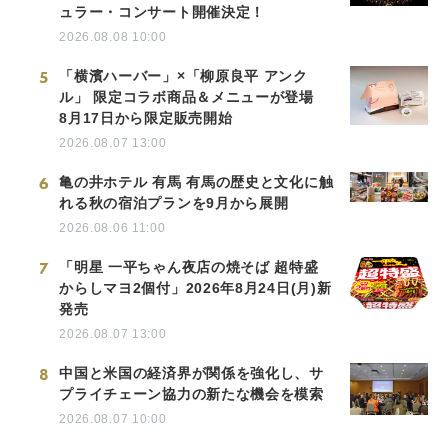
ュラー・コンサート開催決定！
2026.08.08 10:00
5
「横濱ハーバー」×「柳原良平 アンク
ル」 限定コラボ商品＆メニューが登場
8月17日から限定販売開始
2026.08.07 13:00
6
亀の井ホテル 有馬 有馬の歴史と文化に触
れる秋の宿泊プランを9月から展開
2026.08.06 11:00
7
「明星 一平ちゃん夜店の焼そば 超特盛
からしマヨ2個付」2026年8月24日(月)新
発売
2026.08.07 13:00
8
中国と米国の経済界が関係を強化し、サ
プライチェーン協力の新たな機会を模索
2026.08.07 10:00