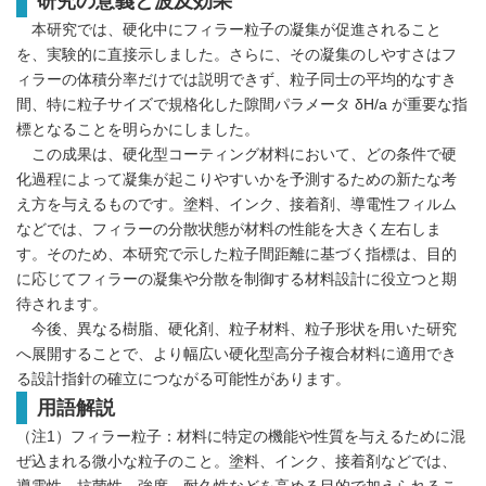
研究の意義と波及効果
本研究では、硬化中にフィラー粒子の凝集が促進されること
を、実験的に直接示しました。さらに、その凝集のしやすさはフ
ィラーの体積分率だけでは説明できず、粒子同士の平均的なすき
間、特に粒子サイズで規格化した隙間パラメータ δH/a が重要な指
標となることを明らかにしました。
この成果は、硬化型コーティング材料において、どの条件で硬
化過程によって凝集が起こりやすいかを予測するための新たな考
え方を与えるものです。塗料、インク、接着剤、導電性フィルム
などでは、フィラーの分散状態が材料の性能を大きく左右しま
す。そのため、本研究で示した粒子間距離に基づく指標は、目的
に応じてフィラーの凝集や分散を制御する材料設計に役立つと期
待されます。
今後、異なる樹脂、硬化剤、粒子材料、粒子形状を用いた研究
へ展開することで、より幅広い硬化型高分子複合材料に適用でき
る設計指針の確立につながる可能性があります。
用語解説
（注1）フィラー粒子：材料に特定の機能や性質を与えるために混
ぜ込まれる微小な粒子のこと。塗料、インク、接着剤などでは、