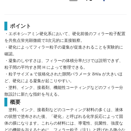
ポイント
・エポキシ–アミン硬化系において、硬化前後のフィラー粒子配置
を共焦点蛍光顕微鏡で3次元的に直接観察。
・硬化によってフィラー粒子の凝集が促進されることを実験的に
確認。
・凝集のしやすさは、フィラーの体積分率だけでは説明できず、
粒子間の平均すき間 H によって整理できる。
・粒子サイズ a で規格化された隙間パラメータ δH/a が大きいほ
ど、硬化による凝集が起こりやすい。
・塗料、インク、接着剤、機能性コーティングなどのフィラー分
散設計に新たな指針を与える。
概要
塗料、インク、接着剤などのコーティング材料の多くは、液体
の状態で塗布された後、「硬化」と呼ばれる化学反応によって固
体の膜になります。これらの材料には、導電性、抗菌性、強度な
どの機能を与えるために、フィラー粒子（注1）と呼ばれる微小な