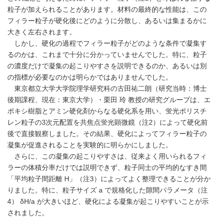
粒子が加えられることがあります。材料の最終的な性能は、この
フィラー粒子が硬化後にどのように分散し、あるいは集まるかに
大きく左右されます。
しかし、硬化の過程でフィラー粒子がどのような条件で凝集す
るのかは、これまで十分に分かっていませんでした。特に、粒子
の濃度だけで凝集の起こりやすさを説明できるのか、あるいは別
の指標が必要なのかは明らかではありませんでした。
東京都立大学大学院理学研究科の古田祐二朗（研究当時：博士
後期課程、現在：東京大学）・栗田 玲 教授の研究グループは、エ
ポキシ樹脂とアミン硬化剤からなる硬化系を用い、蛍光ポリスチ
レン粒子の3次元配置を共焦点蛍光顕微鏡（注2）によって硬化前
後で直接観察しました。その結果、硬化によってフィラー粒子の
凝集が促進されることを実験的に明らかにしました。
さらに、この凝集の起こりやすさは、従来よく用いられるフィ
ラーの体積分率だけでは説明できず、粒子同士の平均的なすき間
「平均粒子間距離 H」（注3）によってよく整理できることが分か
りました。特に、粒子サイズ a で規格化した隙間パラメータ（注
4） δH/a が大きいほど、硬化による凝集が起こりやすいことが示
されました。