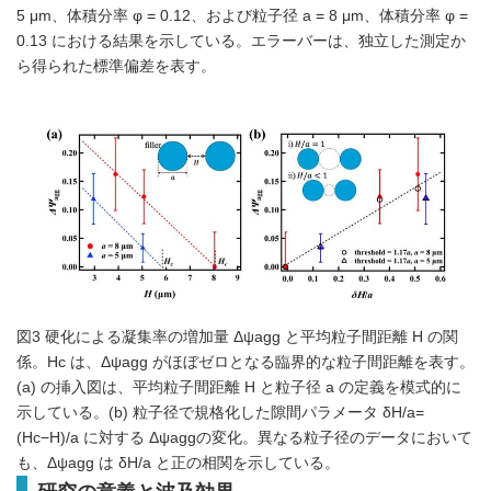
5 μm、体積分率 φ = 0.12、および粒子径 a = 8 μm、体積分率 φ =
0.13 における結果を示している。エラーバーは、独立した測定か
ら得られた標準偏差を表す。
図3 硬化による凝集率の増加量 Δψagg と平均粒子間距離 H の関
係。Hc は、Δψagg がほぼゼロとなる臨界的な粒子間距離を表す。
(a) の挿入図は、平均粒子間距離 H と粒子径 a の定義を模式的に
示している。(b) 粒子径で規格化した隙間パラメータ δH/a=
(Hc−H)/a に対する Δψaggの変化。異なる粒子径のデータにおいて
も、Δψagg は δH/a と正の相関を示している。