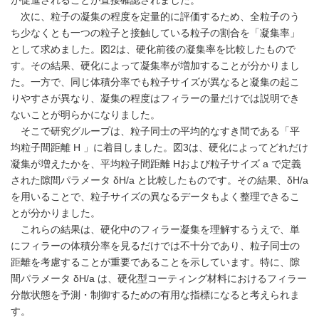
が促進されることが直接確認されました。
次に、粒子の凝集の程度を定量的に評価するため、全粒子のう
ち少なくとも一つの粒子と接触している粒子の割合を「凝集率」
として求めました。図2は、硬化前後の凝集率を比較したもので
す。その結果、硬化によって凝集率が増加することが分かりまし
た。一方で、同じ体積分率でも粒子サイズが異なると凝集の起こ
りやすさが異なり、凝集の程度はフィラーの量だけでは説明でき
ないことが明らかになりました。
そこで研究グループは、粒子同士の平均的なすき間である「平
均粒子間距離 H 」に着目しました。図3は、硬化によってどれだけ
凝集が増えたかを、平均粒子間距離 Hおよび粒子サイズ a で定義
された隙間パラメータ δH/a と比較したものです。その結果、δH/a
を用いることで、粒子サイズの異なるデータもよく整理できるこ
とが分かりました。
これらの結果は、硬化中のフィラー凝集を理解するうえで、単
にフィラーの体積分率を見るだけでは不十分であり、粒子同士の
距離を考慮することが重要であることを示しています。特に、隙
間パラメータ δH/a は、硬化型コーティング材料におけるフィラー
分散状態を予測・制御するための有用な指標になると考えられま
す。