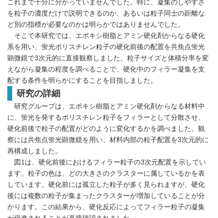
これまで十分に分かっていませんでした。特に、凝集のしやすさ
を粒子の濃度だけで説明できるのか、あるいは粒子同士の距離な
ど別の指標が必要なのかは明らかではありませんでした。
そこで本研究では、エポキシ樹脂とアミン硬化剤からなる硬化
系を用い、蛍光ポリスチレン粒子の硬化前後の配置を共焦点蛍光
顕微鏡で3次元的に直接観察しました。粒子サイズと体積分率を変
えながら凝集の程度を調べることで、硬化中のフィラー凝集を支
配する条件を明らかにすることを目指しました。
研究の詳細
研究グループは、エポキシ樹脂とアミン硬化剤からなる材料中
に、蛍光を発するポリスチレン粒子をフィラーとして分散させ、
硬化前後で粒子の配置がどのように変化するかを調べました。観
察には共焦点蛍光顕微鏡を用い、材料内部の粒子配置を3次元的に
再構成しました。
図1は、硬化前後におけるフィラー粒子の3次元配置を示してい
ます。粒子の色は、どの大きさのクラスターに属しているかを表
しています。硬化前には孤立した粒子が多く見られますが、硬化
後には複数の粒子が集まったクラスターが増加していることが分
かります。この結果から、硬化反応によってフィラー粒子の凝集