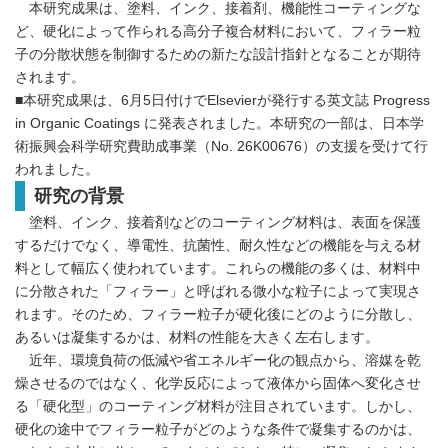
本研究成果は、塗料、インク、接着剤、機能性コーティングな
ど、硬化によって作られる高分子複合材料において、フィラー粒
子の分散状態を制御するための新たな設計指針となることが期待
されます。
■本研究成果は、6月5日付けでElsevierが発行する英文誌 Progress
in Organic Coatings に発表されました。本研究の一部は、日本学
術振興会科学研究費助成事業（No. 26K00676）の支援を受けて行
われました。
研究の背景
塗料、インク、接着剤などのコーティング材料は、表面を保護
するだけでなく、導電性、抗菌性、耐久性などの機能を与える材
料として幅広く使われています。これらの機能の多くは、材料中
に分散された「フィラー」と呼ばれる微小な粒子によって実現さ
れます。そのため、フィラー粒子が硬化後にどのように分散し、
あるいは凝集するかは、材料の性能を大きく左右します。
近年、環境負荷の低減や省エネルギー化の観点から、溶媒を乾
燥させるのではなく、化学反応によって液体から固体へ変化させ
る「硬化型」のコーティング材料が注目されています。しかし、
硬化の途中でフィラー粒子がどのような条件で凝集するのかは、