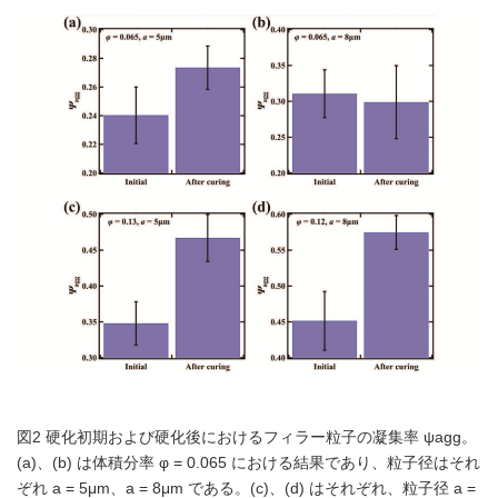
図2 硬化初期および硬化後におけるフィラー粒子の凝集率 ψagg。
(a)、(b) は体積分率 φ = 0.065 における結果であり、粒子径はそれ
ぞれ a = 5μm、a = 8μm である。(c)、(d) はそれぞれ、粒子径 a =