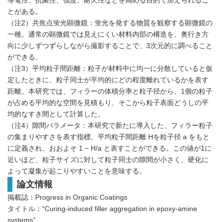
導電性、抗菌性、強度、耐久性などを高める目的で加えられるこ
とがある。
（注2）共焦点蛍光顕微鏡：蛍光を発する物質を観察する顕微鏡の
一種。通常の顕微鏡では見えにくい材料内部の構造を、奥行き方
向に少しずつずらしながら撮影することで、3次元的に調べること
ができる。
（注3）平均粒子間距離：粒子が材料中に均一に分散していると仮
定したときに、粒子同士が平均的にどの程度離れているかを表す
距離。本研究では、フィラーの体積分率と粒子径から、1個の粒子
が占める平均的な空間を見積もり、そこから粒子表面どうしの平
均的なすき間として計算した。
（注4）隙間パラメータ：本研究で新たに導入した、フィラー粒子
の集まりやすさを表す指標。平均粒子間距離 Hを粒子径 a をもと
に定義され、おおよそ 1 − H/a と表すことができる。この値が1に
近いほど、粒子サイズに対して粒子同士の隙間が小さく、硬化に
よって凝集が起こりやすいことを意味する。
論文情報
掲載誌：Progress in Organic Coatings
タイトル：“Curing-induced filler aggregation in epoxy-amine
systems”