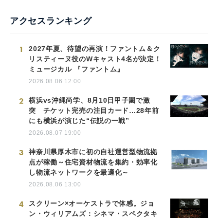
アクセスランキング
1
2027年夏、待望の再演！ファントム＆ク
リスティーヌ役のWキャスト4名が決定！
ミュージカル 『ファントム』
2026.08.06 12:00
2
横浜vs沖縄尚学、8月10日甲子園で激
突 チケット完売の注目カード…28年前
にも横浜が演じた“伝説の一戦”
2026.08.07 19:00
3
神奈川県厚木市に初の自社運営型物流拠
点が稼働～住宅資材物流を集約・効率化
し物流ネットワークを最適化～
2026.08.06 13:00
4
スクリーン×オーケストラで体感。ジョ
ン・ウィリアムズ：シネマ・スペクタキ