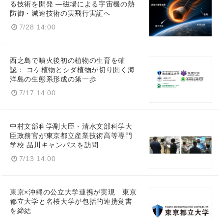
る技術を開発 ―磁場による宇宙機の熱
防御・減速技術の実飛行実証へ―
7/28 14:00
西之島で噴火後初の植物の生育を確
認： コケ植物とシダ植物が切り開く海
洋島の生態系形成の第一歩
7/17 14:00
中村文部科学副大臣・清水文部科学大
臣政務官が東京都立産業技術高等専門
学校 品川キャンパスを訪問
7/13 14:00
東京×沖縄の公立大学連携が実現 東京
都立大学と名桜大学が包括的連携覚書
を締結