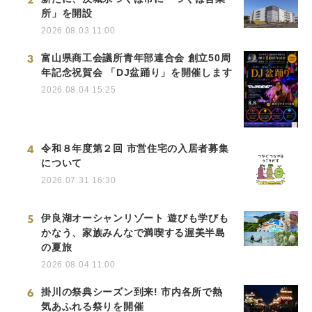
所」を開設
2026.08.03 11:00
3
富山県商工会議所青年部連合会 創立50周
年記念祝賀会 「DJ盆踊り」を開催します
2026.08.04 15:25
4
令和８年度第２回 市営住宅の入居者募集
について
2026.07.31 16:30
5
伊良湖オーシャンリゾート 遊びも学びも
かなう、家族みんなで満喫する渥美半島
の夏旅
2026.08.04 11:00
6
掛川の祭典シーズン到来! 市内各所で熱
気あふれる祭りを開催