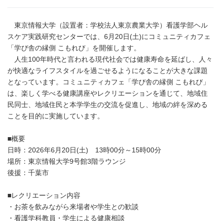
東京情報大学（設置者：学校法人東京農業大学）看護学部ヘル
スケア実践研究センターでは、6月20日(土)にコミュニティカフェ
「学び舎の縁側 こもれび」を開催します。
人生100年時代と言われる現代社会では健康寿命を延ばし、人々
が快適なライフスタイルを過ごせるようになることが大きな課題
となっています。コミュニティカフェ「学び舎の縁側 こもれび」
は、楽しく学べる健康講座やレクリエーションを通じて、地域住
民同士、地域住民と本学学生の交流を促進し、地域の絆を深める
ことを目的に実施しています。
■概要
日時：2026年6月20日(土) 13時00分～15時00分
場所：東京情報大学9号館3階ラウンジ
後援：千葉市
■レクリエーション内容
・お茶を飲みながら来場者や学生との歓談
・看護学科教員・学生による健康相談