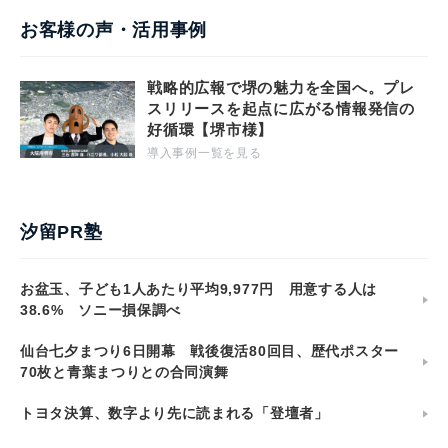
お客様の声・活用事例
戦略的広報で堺の魅力を全国へ。プレ
スリリースを起点に広がる情報発信の
好循環【堺市様】
導入事例一覧を見る
汐留PR塾
お盆玉、子ども1人あたり平均9,977円 用意する人は
38.6% ソニー損保調べ
仙台七夕まつり6日開幕 戦後復活80回目、歴代ポスター
70枚と青葉まつりとの合同演舞
トヨタ決算、数字より先に読まれる「登壇者」