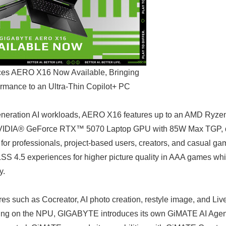
s AERO X16 Now Available, Bringing
rmance to an Ultra-Thin Copilot+ PC
eneration AI workloads, AERO X16 features up to an AMD Ryze
NVIDIA® GeForce RTX™ 5070 Laptop GPU with 85W Max TGP, de
for professionals, project-based users, creators, and casual g
S 4.5 experiences for higher picture quality in AAA games whi
y.
es such as Cocreator, AI photo creation, restyle image, and Live
ating on the NPU, GIGABYTE introduces its own GiMATE AI Agen