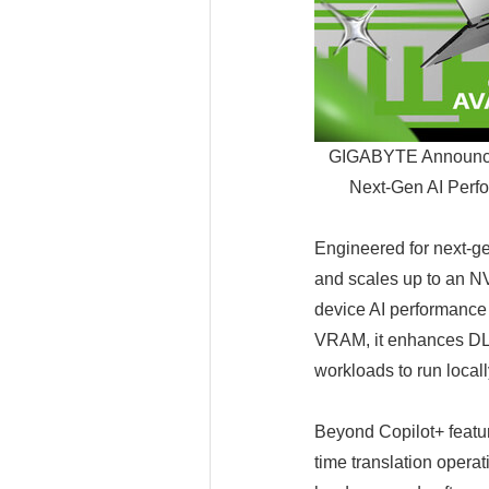
GIGABYTE Announce
Next-Gen AI Perfo
Engineered for next-g
and scales up to an 
device AI performance 
VRAM, it enhances DLS
workloads to run locall
Beyond Copilot+ featur
time translation oper