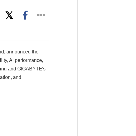
nd, announced the
ity, AI performance,
ooling and GIGABYTE's
ation, and