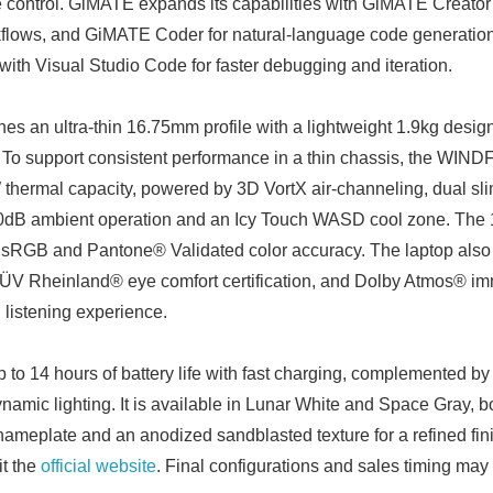
control. GiMATE expands its capabilities with GiMATE Creator 
flows, and GiMATE Coder for natural-language code generation
with Visual Studio Code for faster debugging and iteration.
an ultra-thin 16.75mm profile with a lightweight 1.9kg design
To support consistent performance in a thin chassis, the WIND
hermal capacity, powered by 3D VortX air-channeling, dual slim
 0dB ambient operation and an Icy Touch WASD cool zone. The
 sRGB and Pantone® Validated color accuracy. The laptop als
TÜV Rheinland® eye comfort certification, and Dolby Atmos® im
listening experience.
to 14 hours of battery life with fast charging, complemented b
mic lighting. It is available in Lunar White and Space Gray, bo
 nameplate and an anodized sandblasted texture for a refined fin
it the
official website
. Final configurations and sales timing may