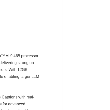
n™ AI 9 465 processor
livering strong on-
amers. With 12GB
le enabling larger LLM
 Captions with real-
t for advanced