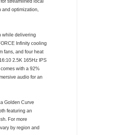
for streamlined local
 and optimization,
 while delivering
FORCE Infinity cooling
 fans, and four heat
 16:10 2.5K 165Hz IPS
o comes with a 92%
mersive audio for an
y a Golden Curve
th featuring an
ish. For more
 vary by region and