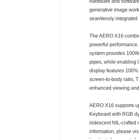
hardware and software 
generative image work
seamlessly integrated 
The AERO X16 combines 
powerful performance. 
system provides 100W t
pipes, while enabling
display features 100%
screen-to-body ratio, 
enhanced viewing and 
AERO X16 supports up 
Keyboard with RGB dyna
iridescent NIL-crafted
information, please vis