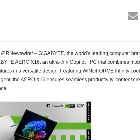
 /PRNewswire/ -- GIGABYTE, the world's leading computer bra
GABYTE AERO X16, an ultra-thin Copilot+ PC that combines mobil
features in a versatile design. Featuring WINDFORCE Infinity c
gent, the AERO X16 ensures seamless productivity, content cre
nce.