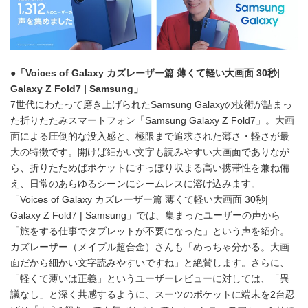
●
「
Voices of Galaxy
カズレーザー篇 薄くて軽い大画面
30
秒
|
Galaxy Z Fold7 | Samsung
」
7世代にわたって磨き上げられたSamsung Galaxyの技術が詰まっ
た折りたたみスマートフォン「Samsung Galaxy Z Fold7」。大画
面による圧倒的な没入感と、極限まで追求された薄さ・軽さが最
大の特徴です。開けば細かい文字も読みやすい大画面でありなが
ら、折りたためばポケットにすっぽり収まる高い携帯性を兼ね備
え、日常のあらゆるシーンにシームレスに溶け込みます。
「Voices of Galaxy カズレーザー篇 薄くて軽い大画面 30秒|
Galaxy Z Fold7 | Samsung」では、集まったユーザーの声から
「旅をする仕事でタブレットが不要になった」という声を紹介。
カズレーザー（メイプル超合金）さんも「めっちゃ分かる。大画
面だから細かい文字読みやすいですね」と絶賛します。さらに、
「軽くて薄いは正義」というユーザーレビューに対しては、「異
議なし」と深く共感するように、スーツのポケットに端末を2台忍