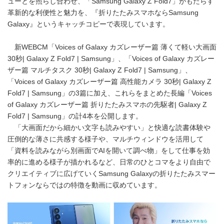
ューとを照らし合わせ、「Samsung Galaxy Z Fold7」がもたらす
革新的な利便性と魅力を、『折りたたみスマホならSamsung
Galaxy』というキャッチコピーで表現しています。
新WEBCM「Voices of Galaxy カズレーザー篇 薄くて軽い大画面
30秒| Galaxy Z Fold7 | Samsung」、「Voices of Galaxy カズレー
ザー篇 マルチタスク 30秒| Galaxy Z Fold7 | Samsung」、
「Voices of Galaxy カズレーザー篇 高性能カメラ 30秒| Galaxy Z
Fold7 | Samsung」の3篇に加え、これらをまとめた長編「Voices
of Galaxy カズレーザー篇 折りたたみスマホの先駆者| Galaxy Z
Fold7 | Samsung」の計4本を公開します。
「大画面だから細かい文字も読みやすい」と快適な読書体験や
圧倒的な薄さに共感する様子や、マルチウィンドウを活用して
「資料を読みながら別画面でAIを開いて調べ物」をして仕事を効
率的に進める様子が描かれるなど、日常のひとコマをより自由で
クリエイティブに広げていくSamsung Galaxyの折りたたみスマー
トフォンならではの特徴を動画に収めています。