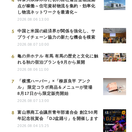
4
点が稼働～住宅資材物流を集約・効率化
し物流ネットワークを最適化～
2026.08.06 13:00
5
中国と米国の経済界が関係を強化し、サ
プライチェーン協力の新たな機会を模索
2026.08.07 10:00
6
亀の井ホテル 有馬 有馬の歴史と文化に触
れる秋の宿泊プランを9月から展開
2026.08.06 11:00
7
「横濱ハーバー」×「柳原良平 アンク
ル」 限定コラボ商品＆メニューが登場
8月17日から限定販売開始
2026.08.07 13:00
8
富山県商工会議所青年部連合会 創立50周
年記念祝賀会 「DJ盆踊り」を開催します
2026.08.04 15:25