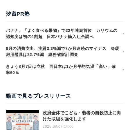
汐留PR塾
バナナ、「よく食べる果物」で22年連続首位 カリウムの
認知度は初の4割超 日本バナナ輸入組合調べ
6月の消費支出、実質3.3%減で7か月連続のマイナス 冷暖
房用器具は22.7%減 総務省家計調査
きょう8月7日は立秋 西日本は1か月平均気温「高い」確
率60％
動画で見るプレスリリース
政府全体でこども・若者の自殺防止に向
けた取組を強化します
2026.08.07 14:00