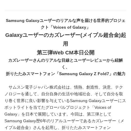
Samsung Galaxy
ユーザーのリアルな声を届ける世界的プロジェ
クト「
Voices of Galaxy
」
Galaxy
ユーザーのカズレーザー
(
メイプル超合金
)
起
用
第三弾
Web CM
本日
公開
カズレーザーさんのリアルな目線とユーザーレビューから紐解
く、
折りたたみスマートフォン「
Samsung Galaxy Z Fold7
」の魅力
サムスン電子ジャパン株式会社は、情熱、創造性、決意、テク
ノロジーを通して、自分自身の生活や地域社会、そして自分を取
り巻く世界に良い影響を与えているSamsung Galaxyユーザーにス
ポットライトを当てたグローバルプロジェクト「Voices of
Galaxy」を日本で展開しています。今回は、第三弾として
Samsung Galaxy歴6年のリアルユーザーであるカズレーザー（メ
イプル超合金）さんを起用し、折りたたみスマートフォン