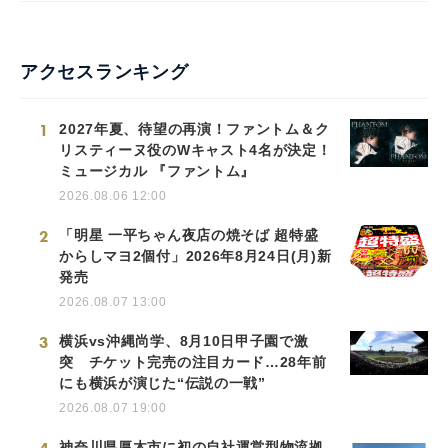
アクセスランキング
1
2027年夏、待望の再演！ファントム＆ク
リスティーヌ役のWキャスト4名が決定！
ミュージカル 『ファントム』
2026.08.06 12:00
2
「明星 一平ちゃん夜店の焼そば 超特盛
からしマヨ2個付」2026年8月24日(月)新
発売
2026.08.07 13:00
3
横浜vs沖縄尚学、8月10日甲子園で激
突 チケット完売の注目カード…28年前
にも横浜が演じた“伝説の一戦”
2026.08.07 19:00
神奈川県厚木市に初の自社運営型物流拠