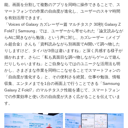
能。画面を分割して複数のアプリを同時に操作できることで、ス
マートフォンでの作業の自由度が進化し、ユーザーのスキマ時間
を有効活用できます。
「Voices of Galaxy カズレーザー篇 マルチタスク 30秒| Galaxy Z
Fold7 | Samsung」では、ユーザーから寄せられた「論文読みなが
らAIに聞きながら勉強」という声に対し、カズレーザー（メイプ
ル超合金）さんも「資料読みながら別画面でAI開いて調べ物した
りしますけど、タイパが3倍は違いますね」と深く共感する様子が
描かれます。さらに「私も真面目な調べ物しながらゲームで遊ん
だりしちゃいますね」とご自身ならではのユニークな活用法も明
かし、さまざまな作業を同時にこなせることでスマートフォンの
「自由度が進化する」と、その便利さを絶賛。仕事や勉強、情報
収集、エンタメまでを1台の画面上で行うことできる「Samsung
Galaxy Z Fold7」のマルチタスク性能を通じて、スマートフォン
での作業効率と使い方の自由度が大きく広がることを伝えていま
す。