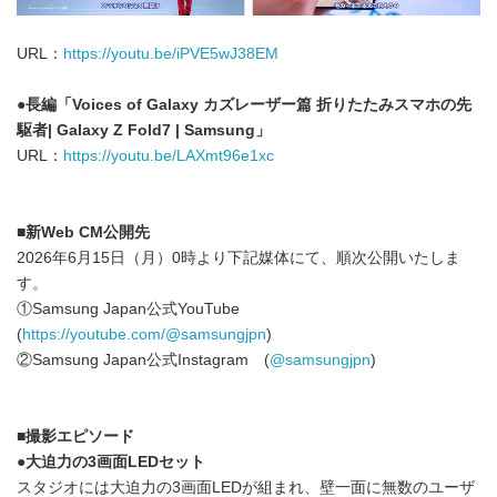
URL：
https://youtu.be/iPVE5wJ38EM
●
長編「
Voices of Galaxy
カズレーザー篇 折りたたみスマホの先
駆者
| Galaxy Z Fold7 | Samsung
」
URL：
https://youtu.be/LAXmt96e1xc
■
新
Web CM
公開先
2026年6月15日（月）0時より下記媒体にて、順次公開いたしま
す。
①Samsung Japan公式YouTube
(
https://youtube.com/@samsungjpn
)
②Samsung Japan公式Instagram (
@samsungjpn
)
■
撮影エピソード
●
大迫力の
3
画面
LED
セット
スタジオには大迫力の3画面LEDが組まれ、壁一面に無数のユーザ