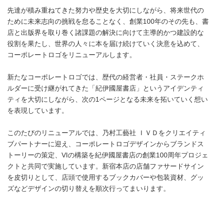
先達が積み重ねてきた努力や歴史を大切にしながら、将来世代の
ために未来志向の挑戦を怠ることなく、創業100年のその先も、書
店と出版界を取り巻く諸課題の解決に向けて主導的かつ建設的な
役割を果たし、世界の人々に本を届け続けていく決意を込めて、
コーポレートロゴをリニューアルします。
新たなコーポレートロゴでは、歴代の経営者・社員・ステークホ
ルダーに受け継がれてきた「紀伊國屋書店」というアイデンティ
ティを大切にしながら、次の1ページとなる未来を拓いていく想い
を表現しています。
このたびのリニューアルでは、乃村工藝社 ＩＶＤをクリエイティ
ブパートナーに迎え、コーポレートロゴデザインからブランドス
トーリーの策定、VIの構築を紀伊國屋書店の創業100周年プロジェ
クトと共同で実施しています。新宿本店の店舗ファサードサイン
を皮切りとして、店頭で使用するブックカバーや包装資材、グッ
ズなどデザインの切り替えを順次行ってまいります。