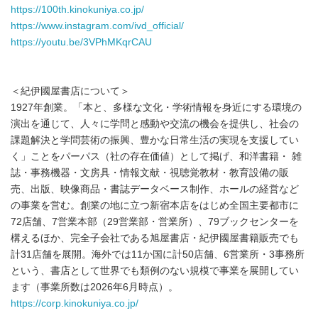
https://100th.kinokuniya.co.jp/
https://www.instagram.com/ivd_official
/
https://youtu.be/
3VPhMKqrCAU
＜紀伊國屋書店について＞
1927年創業。「本と、多様な文化・学術情報を身近にする環境の
演出を通じて、人々に学問と感動や交流の機会を提供し、社会の
課題解決と学問芸術の振興、豊かな日常生活の実現を支援してい
く」ことをパーパス（社の存在価値）として掲げ、和洋書籍・ 雑
誌・事務機器・文房具・情報文献・視聴覚教材・教育設備の販
売、出版、映像商品・書誌データベース制作、ホールの経営など
の事業を営む。創業の地に立つ新宿本店をはじめ全国主要都市に
72店舗、7営業本部（29営業部・営業所）、79ブックセンターを
構えるほか、完全子会社である旭屋書店・紀伊國屋書籍販売でも
計31店舗を展開。海外では11か国に計50店舗、6営業所・3事務所
という、書店として世界でも類例のない規模で事業を展開してい
ます（事業所数は2026年6月時点）。
https://corp.kinokuniya.co.jp/