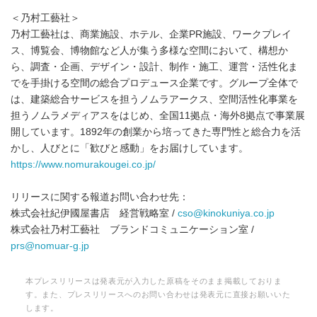
＜乃村工藝社＞
乃村⼯藝社は、商業施設、ホテル、企業PR施設、ワークプレイ
ス、博覧会、博物館など人が集う多様な空間において、構想か
ら、調査・企画、デザイン・設計、制作・施工、運営・活性化ま
でを⼿掛ける空間の総合プロデュース企業です。グループ全体で
は、建築総合サービスを担うノムラアークス、空間活性化事業を
担うノムラメディアスをはじめ、全国11拠点・海外8拠点で事業展
開しています。1892年の創業から培ってきた専門性と総合力を活
かし、⼈びとに「歓びと感動」をお届けしています。
https://www.nomurakougei.co.jp/
リリースに関する報道お問い合わせ先：
株式会社紀伊國屋書店 経営戦略室 /
cso@kinokuniya.co.jp
株式会社乃村工藝社 ブランドコミュニケーション室 /
prs@nomuar-g.jp
本プレスリリースは発表元が入力した原稿をそのまま掲載しておりま
す。また、プレスリリースへのお問い合わせは発表元に直接お願いいた
します。