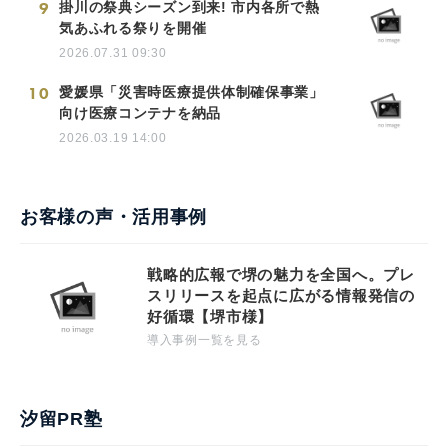
9
掛川の祭典シーズン到来! 市内各所で熱
気あふれる祭りを開催
2026.07.31 09:30
10
愛媛県「災害時医療提供体制確保事業」
向け医療コンテナを納品
2026.03.19 14:00
お客様の声・活用事例
戦略的広報で堺の魅力を全国へ。プレ
スリリースを起点に広がる情報発信の
好循環【堺市様】
導入事例一覧を見る
汐留PR塾