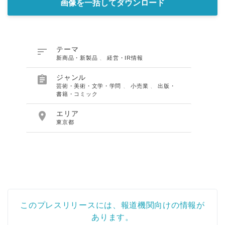
画像を一括してダウンロード

テーマ
新商品・新製品
、
経営・IR情報

ジャンル
芸術・美術・文学・学問
、
小売業
、
出版・
書籍・コミック

エリア
東京都
このプレスリリースには、報道機関向けの情報が
あります。