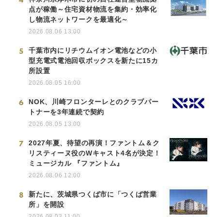
点が稼働～住宅資材物流を集約・効率化
し物流ネットワークを最適化～
2026.08.06 13:00
5
千葉市内にリチウムイオン電池などの小
型充電式電池回収ボックスを新たに15カ
所設置
2026.08.05 16:00
6
NOK、川崎フロンターレとのクラブパー
トナーを3年連続で契約
2026.08.05 13:00
7
2027年夏、待望の再演！ファントム＆ク
リスティーヌ役のWキャスト4名が決定！
ミュージカル 『ファントム』
2026.08.06 12:00
8
新たに、茨城県つくば市に「つくば営業
所」を開設
2026.08.03 11:00