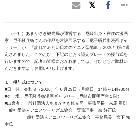
（一社）あまがさき観光局が運営する、尼崎出身・在住の漫画
家・尼子騒兵衛さんの作品を常設展示する「尼子騒兵衛漫画ギャ
ラリー」が、「訪れてみたい日本のアニメ聖地88」2026年版に選
定されました。このたび、下記のとおり認定プレートの授与式を
行いますので、記者の皆様におかれましては、ぜひともご取材い
ただきますようお願い申し上げます。
１ 授与式について
■日 時：令和８（2026）年６月29日（月曜日）14時～14時30分
■会 場：尼子騒兵衛漫画ギャラリー（尼崎市開明庁舎１階）
■出席者：一般社団法人あまがさき観光局 事務局長 来馬 重則
一般社団法人アニメツーリズム協会 専務理事 森 好正氏
一般社団法人アニメツーリズム協会 事務局長 宮下 知
幸氏