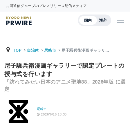
共同通信グループのプレスリリース配信メディア
KYODO NEWS
海外
国内
PRWIRE
TOP
自治体
尼崎市
尼子騒兵衛漫画ギャラリ…
尼子騒兵衛漫画ギャラリーで認定プレートの
授与式を行います
「訪れてみたい日本のアニメ聖地88」2026年版 に選
定
尼崎市
2026/6/16 18:30