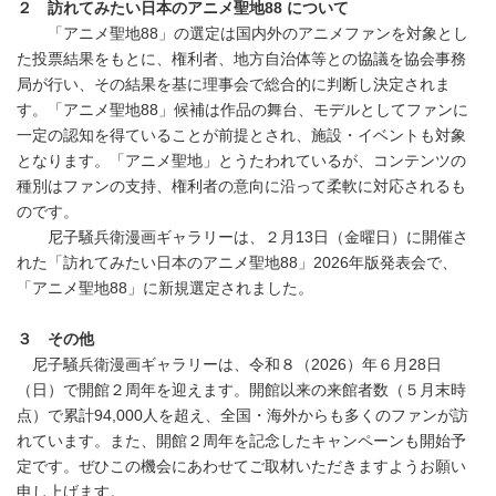
２ 訪れてみたい日本のアニメ聖地88 について
「アニメ聖地88」の選定は国内外のアニメファンを対象とし
た投票結果をもとに、権利者、地方自治体等との協議を協会事務
局が行い、その結果を基に理事会で総合的に判断し決定されま
す。「アニメ聖地88」候補は作品の舞台、モデルとしてファンに
一定の認知を得ていることが前提とされ、施設・イベントも対象
となります。「アニメ聖地」とうたわれているが、コンテンツの
種別はファンの支持、権利者の意向に沿って柔軟に対応されるも
のです。
尼子騒兵衛漫画ギャラリーは、２月13日（金曜日）に開催さ
れた「訪れてみたい日本のアニメ聖地88」2026年版発表会で、
「アニメ聖地88」に新規選定されました。
３ その他
尼子騒兵衛漫画ギャラリーは、令和８（2026）年６月28日
（日）で開館２周年を迎えます。開館以来の来館者数（５月末時
点）で累計94,000人を超え、全国・海外からも多くのファンが訪
れています。また、開館２周年を記念したキャンペーンも開始予
定です。ぜひこの機会にあわせてご取材いただきますようお願い
申し上げます。