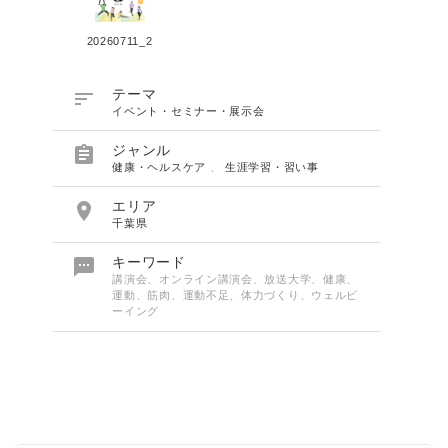
20260711_2

テーマ
イベント・セミナー・展示会

ジャンル
健康・ヘルスケア
、
生涯学習・習い事

エリア
千葉県

キーワード
講演会、オンライン講演会、放送大学、健康、
運動、筋肉、運動不足、体力づくり、ウェルビ
ーイング