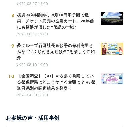
2026.08.07 13:00
8
横浜vs沖縄尚学、8月10日甲子園で激
突 チケット完売の注目カード…28年前
にも横浜が演じた“伝説の一戦”
2026.08.07 19:00
9
夢グループ石田社長＆歌手の保科有里さ
んが “宝くじ付き定期預金”を楽しくご紹
介
2026.08.10 10:00
10
【全国調査】【AI】AIを多く利用してい
る都道府県はどこ？かける金額は？ 47都
道府県別の調査結果を発表！
2026.04.30 15:00
お客様の声・活用事例