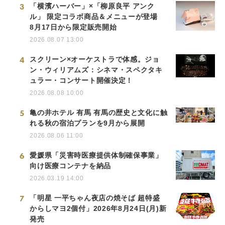
3
「横濱ハーバー」×「柳原良平 アンク
ル」 限定コラボ商品＆メニューが登場
8月17日から限定販売開始
2026.08.07 13:00
4
スクリーン×オーケストラで体感。ジョ
ン・ウィリアムズ：シネマ・スペクタキ
ュラー・コンサート開催決定！
2026.08.08 10:00
5
亀の井ホテル 有馬 有馬の歴史と文化に触
れる秋の宿泊プランを9月から展開
2026.08.06 11:00
6
愛媛県「災害時医療提供体制確保事業」
向け医療コンテナを納品
2026.03.19 14:00
7
「明星 一平ちゃん夜店の焼そば 超特盛
からしマヨ2個付」2026年8月24日(月)新
発売