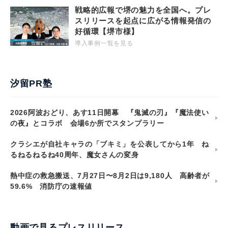
戦略的広報で堺の魅力を全国へ。プレ
スリリースを起点に広がる情報発信の
好循環【堺市様】
導入事例一覧を見る
汐留PR塾
2026阿波おどり、あす11日開幕 『鬼滅の刃』『魔法使い
の夜』とコラボ 会場6か所でスタンプラリー
クラシエが自社キャラの「ブキミ」を公表してから1年 ね
るねるねるね40周年、魔女さんの変身
熱中症の救急搬送、7月27日〜8月2日は9,180人 高齢者が
59.6% 消防庁の速報値
動画で見るプレスリリース