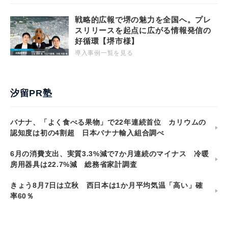
戦略的広報で堺の魅力を全国へ。プレ
スリリースを起点に広がる情報発信の
好循環【堺市様】
導入事例一覧を見る
汐留PR塾
バナナ、「よく食べる果物」で22年連続首位 カリウムの
認知度は初の4割超 日本バナナ輸入組合調べ
6月の消費支出、実質3.3%減で7か月連続のマイナス 冷暖
房用器具は22.7%減 総務省家計調査
きょう8月7日は立秋 西日本は1か月平均気温「高い」確
率60％