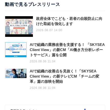
動画で見るプレスリリース
政府全体でこども・若者の自殺防止に向
けた取組を強化します
2026.08.07 14:00
AIで組織の業務改善を支援する！ 「SKYSEA
Client View」の新CM「AI働き方分析レポー
トサービス」篇を公開
2026.08.06 11:04
AIで組織の改善点を見抜く！「SKYSEA
Client View」の新テレビCM「チームの変
革」篇の放映を開始
2026.08.06 11:04