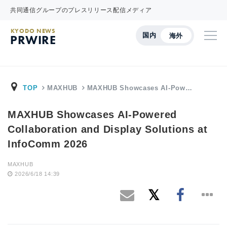
共同通信グループのプレスリリース配信メディア
KYODO NEWS
国内
海外
PRWIRE
TOP
MAXHUB
MAXHUB Showcases AI-Pow…
MAXHUB Showcases AI-Powered
Collaboration and Display Solutions at
InfoComm 2026
MAXHUB
2026/6/18 14:39