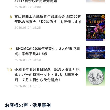
8月17日から限定販売開始
2026.08.07 13:00
8
富山県商工会議所青年部連合会 創立50周
年記念祝賀会 「DJ盆踊り」を開催します
2026.08.04 15:25
9
ISHCMCの2026年卒業生、2人がIBで満
点、学年平均34.5点
2026.08.06 15:40
10
令和８年８月８日記念 記念メダルと記
念カバーの特別セット・８.８.８開運小
判 ７月１日から受付開始！
2026.07.01 11:30
お客様の声・活用事例