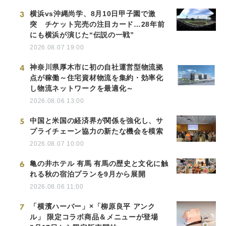
3
横浜vs沖縄尚学、8月10日甲子園で激
突 チケット完売の注目カード…28年前
にも横浜が演じた“伝説の一戦”
2026.08.07 19:00
4
神奈川県厚木市に初の自社運営型物流拠
点が稼働～住宅資材物流を集約・効率化
し物流ネットワークを最適化～
2026.08.06 13:00
5
中国と米国の経済界が関係を強化し、サ
プライチェーン協力の新たな機会を模索
2026.08.07 10:00
6
亀の井ホテル 有馬 有馬の歴史と文化に触
れる秋の宿泊プランを9月から展開
2026.08.06 11:00
7
「横濱ハーバー」×「柳原良平 アンク
ル」 限定コラボ商品＆メニューが登場