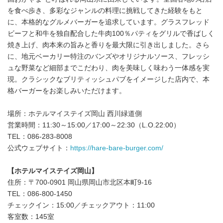
を食べ歩き、多彩なジャンルの料理に挑戦してきた経験をもと
に、本格的なグルメバーガーを追求しています。グラスフレッド
ビーフと和牛を独自配合した牛肉100％パティをグリルで香ばしく
焼き上げ、肉本来の旨みと香りを最大限に引き出しました。さら
に、地元ベーカリー特注のバンズやオリジナルソース、フレッシ
ュな野菜など細部までこだわり、肉を美味しく味わう一体感を実
現。クラシックなブリティッシュパブをイメージした店内で、本
格バーガーをお楽しみいただけます。
場所：ホテルマイステイズ岡山 西川緑道側
営業時間：11:30～15:00／17:00～22:30（L.O.22:00）
TEL：086-283-8008
公式ウェブサイト：
https://hare-bare-burger.com/
【ホテルマイステイズ岡山】
住所：〒700-0901 岡山県岡山市北区本町9-16
TEL：086-800-1450
チェックイン：15:00／チェックアウト：11:00
客室数：145室