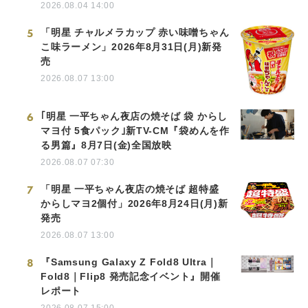
2026.08.04 14:00
5
「明星 チャルメラカップ 赤い味噌ちゃん
こ味ラーメン」2026年8月31日(月)新発
売
2026.08.07 13:00
6
｢明星 一平ちゃん夜店の焼そば 袋 からし
マヨ付 5食パック｣新TV-CM『袋めんを作
る男篇』8月7日(金)全国放映
2026.08.07 07:30
7
「明星 一平ちゃん夜店の焼そば 超特盛
からしマヨ2個付」2026年8月24日(月)新
発売
2026.08.07 13:00
8
『Samsung Galaxy Z Fold8 Ultra｜
Fold8｜Flip8 発売記念イベント』開催
レポート
2026.08.07 15:00