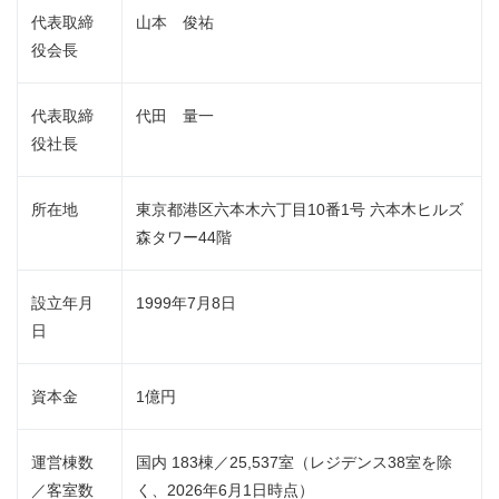
代表取締
山本 俊祐
役会長
代表取締
代田 量一
役社長
所在地
東京都港区六本木六丁目10番1号 六本木ヒルズ
森タワー44階
設立年月
1999年7月8日
日
資本金
1億円
運営棟数
国内 183棟／25,537室（レジデンス38室を除
／客室数
く、2026年6月1日時点）