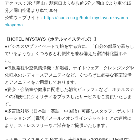
アクセス：JR「岡山」駅東口より徒歩約5分／岡山ICより車で15
分／岡山空港より車で30分
公式ウェブサイト：
https://iconia.co.jp/hotel-mystays-okayama-
okayama
【
HOTEL MYSTAYS
（ホテルマイステイズ）】
●ビジネスやプライベートで旅をする方に、「自分の部屋で暮らし
ているような」くつろぎと利便性を兼ね備えた宿泊特化型ホテ
ル。
●低反発枕や空気清浄機・加湿器、ナイトウェア、クレンジングや
化粧水のレディースアメニティなど、くつろぎに必要な客室設備
とアメニティをご用意しております。
●宴会・会議室や健康に配慮した朝食ビュッフェなど、ホテルステ
イの利便性にクオリティをプラスしたサービスをご提供いたしま
す。
●多言語対応（日本語・英語・中国語）可能なスタッフ、ゲストリ
レーションズ（電話／メール／オンラインチャット）との連携に
より、ストレスフリーなご滞在をご提供いたします。
＜ホテルマイステイズ 所在地＞ 合計59棟（2026年6月1日現在）