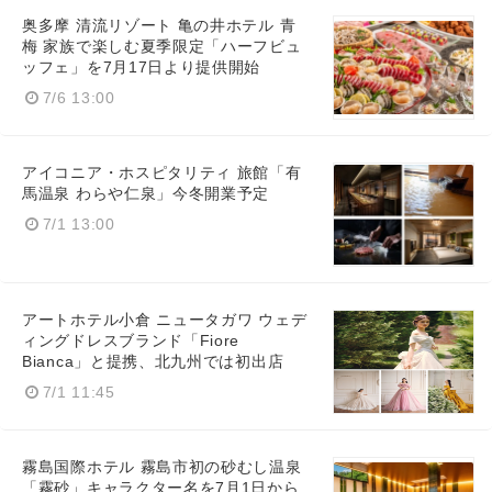
奥多摩 清流リゾート 亀の井ホテル 青
梅 家族で楽しむ夏季限定「ハーフビュ
ッフェ」を7月17日より提供開始
7/6 13:00
アイコニア・ホスピタリティ 旅館「有
馬温泉 わらや仁泉」今冬開業予定
7/1 13:00
アートホテル小倉 ニュータガワ ウェデ
ィングドレスブランド「Fiore
Bianca」と提携、北九州では初出店
7/1 11:45
霧島国際ホテル 霧島市初の砂むし温泉
「霧砂」キャラクター名を7月1日から