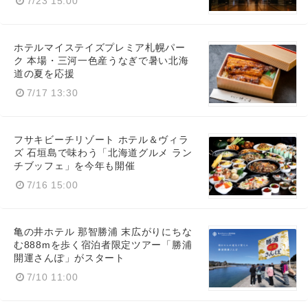
7/23 15:00
ホテルマイステイズプレミア札幌パー
ク 本場・三河一色産うなぎで暑い北海
道の夏を応援
7/17 13:30
フサキビーチリゾート ホテル＆ヴィラ
ズ 石垣島で味わう「北海道グルメ ラン
チブッフェ」を今年も開催
7/16 15:00
亀の井ホテル 那智勝浦 末広がりにちな
む888mを歩く宿泊者限定ツアー「勝浦
開運さんぽ」がスタート
7/10 11:00