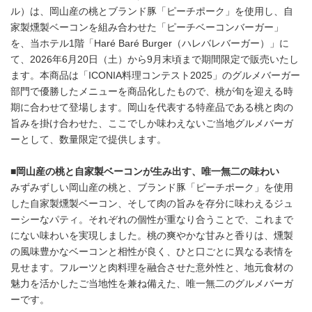
ル）は、岡山産の桃とブランド豚「ピーチポーク」を使用し、自
家製燻製ベーコンを組み合わせた「ピーチベーコンバーガー」
を、当ホテル1階「Haré Baré Burger（ハレバレバーガー）」に
て、2026年6月20日（土）から9月末頃まで期間限定で販売いたし
ます。本商品は「ICONIA料理コンテスト2025」のグルメバーガー
部門で優勝したメニューを商品化したもので、桃が旬を迎える時
期に合わせて登場します。岡山を代表する特産品である桃と肉の
旨みを掛け合わせた、ここでしか味わえないご当地グルメバーガ
ーとして、数量限定で提供します。
■
岡山産の桃と自家製ベーコンが生み出す、唯一無二の味わい
みずみずしい岡山産の桃と、ブランド豚「ピーチポーク」を使用
した自家製燻製ベーコン、そして肉の旨みを存分に味わえるジュ
ーシーなパティ。それぞれの個性が重なり合うことで、これまで
にない味わいを実現しました。桃の爽やかな甘みと香りは、燻製
の風味豊かなベーコンと相性が良く、ひと口ごとに異なる表情を
見せます。フルーツと肉料理を融合させた意外性と、地元食材の
魅力を活かしたご当地性を兼ね備えた、唯一無二のグルメバーガ
ーです。