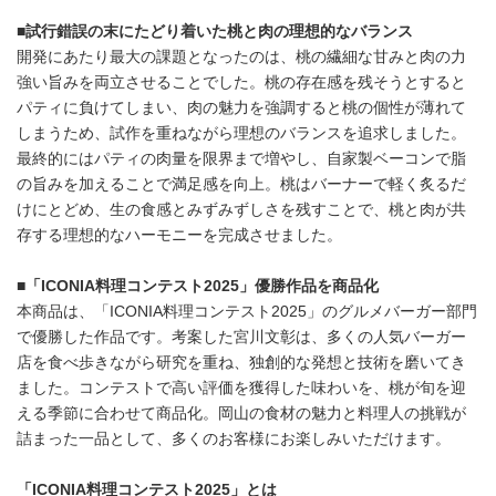
■
試行錯誤の末にたどり着いた桃と肉の理想的なバランス
開発にあたり最大の課題となったのは、桃の繊細な甘みと肉の力
強い旨みを両立させることでした。桃の存在感を残そうとすると
パティに負けてしまい、肉の魅力を強調すると桃の個性が薄れて
しまうため、試作を重ねながら理想のバランスを追求しました。
最終的にはパティの肉量を限界まで増やし、自家製ベーコンで脂
の旨みを加えることで満足感を向上。桃はバーナーで軽く炙るだ
けにとどめ、生の食感とみずみずしさを残すことで、桃と肉が共
存する理想的なハーモニーを完成させました。
■
「
ICONIA
料理コンテスト
2025
」優勝作品を商品化
本商品は、「ICONIA料理コンテスト2025」のグルメバーガー部門
で優勝した作品です。考案した宮川文彰は、多くの人気バーガー
店を食べ歩きながら研究を重ね、独創的な発想と技術を磨いてき
ました。コンテストで高い評価を獲得した味わいを、桃が旬を迎
える季節に合わせて商品化。岡山の食材の魅力と料理人の挑戦が
詰まった一品として、多くのお客様にお楽しみいただけます。
「
ICONIA
料理コンテスト
2025
」とは