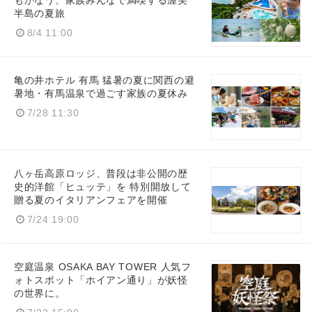
もかなう、家族みんなで満喫する渥美
半島の夏旅
8/4 11:00
亀の井ホテル 有馬 猛暑の夏に関西の避
暑地・有馬温泉で過ごす家族の夏休み
7/28 11:30
八ヶ岳高原ロッジ、普段は非公開の歴
史的洋館「ヒュッテ」を 特別開放して
贈る夏のイタリアンフェアを開催
7/24 19:00
空庭温泉 OSAKA BAY TOWER 人気フ
ォトスポット「ホイアン通り」が妖怪
の世界に。