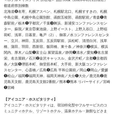
都道府県別棟数
北海道❽名寄、札幌アスペン、札幌駅北口、札幌すすきの、札幌
中島公園、札幌中島公園別館、函館五稜郭、函館駅前／青森❶青
森駅前／栃木❶宇都宮／千葉❸舞浜、新浦安コンファレンスセン
ター、蘇我／東京㉑東池袋、上野イースト、上野入谷口、上野稲
荷町、浅草、日暮里、亀戸（2）、御茶ノ水コンファレンスセンタ
ー、立川、神田、五反田、五反田駅前、浜松町、清澄白河、浅草
橋、蒲田、羽田、西新宿、飯田橋、東十条 ／神奈川❸横浜、横浜
関内、厚木／山梨❶富士山 展望温泉／静岡❶清水／愛知❷名古屋
栄、名古屋錦／石川❷金沢キャッスル、金沢片町／京都❶京都四
条／大阪❺堺筋本町、御堂筋本町、大手前、新大阪コンファレン
スセンター、心斎橋／広島❶広島 平和公園前／岡山❶岡山／愛媛
❶松山／福岡❷福岡天神、福岡天神南／大分❶大分／鹿児島❷鹿
児島天文館、鹿児島天文館2番館／熊本❶熊本 リバーサイド／宮崎
❶宮崎
【アイコニア・ホスピタリティ】
アイコニア・ホスピタリティは、宿泊特化型やフルサービスのコ
ミュニティホテル、リゾートホテル、温泉ホテル・旅館などさま