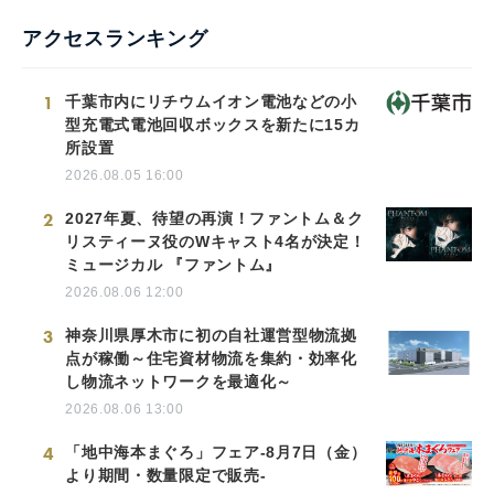
アクセスランキング
1
千葉市内にリチウムイオン電池などの小
型充電式電池回収ボックスを新たに15カ
所設置
2026.08.05 16:00
2
2027年夏、待望の再演！ファントム＆ク
リスティーヌ役のWキャスト4名が決定！
ミュージカル 『ファントム』
2026.08.06 12:00
3
神奈川県厚木市に初の自社運営型物流拠
点が稼働～住宅資材物流を集約・効率化
し物流ネットワークを最適化～
2026.08.06 13:00
4
「地中海本まぐろ」フェア-8月7日（金）
より期間・数量限定で販売-