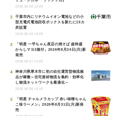
2026.08.06 12:00
2
千葉市内にリチウムイオン電池などの小
型充電式電池回収ボックスを新たに15カ
所設置
2026.08.05 16:00
3
「明星 一平ちゃん夜店の焼そば 超特盛
からしマヨ2個付」2026年8月24日(月)新
発売
2026.08.07 13:00
4
神奈川県厚木市に初の自社運営型物流拠
点が稼働～住宅資材物流を集約・効率化
し物流ネットワークを最適化～
2026.08.06 13:00
5
「明星 チャルメラカップ 赤い味噌ちゃん
こ味ラーメン」2026年8月31日(月)新発
売