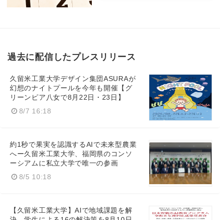
過去に配信したプレスリリース
久留米工業大学デザイン集団ASURAが
幻想のナイトプールを今年も開催【グ
リーンピア八女で8月22日・23日】
8/7 16:18
Japanese
約1秒で果実を認識するAIで未来型農業
へー久留米工業大学、福岡県のコンソ
ーシアムに私立大学で唯一の参画
8/5 10:18
English
【久留米工業大学】AIで地域課題を解
決。学生による16の解決策を8月10日