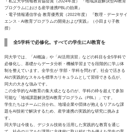
・私立大学情報教育協会賞（2024年度） 『地域課題解決型AI教育
プログラムにおける産学連携PBLの効果』
・電子情報通信学会 教育優秀賞（2022年度） 『数理・データサイ
エンス・AI教育プログラムの開発および実践』（小田まり子教
授）
全5学科で必修化。すべての学生にAI教育を
同大学では、「AI概論」や「AI活用演習」などの科目を全5学科で
必修化し、基礎からデータ分析・機械学習までを段階的に学ぶ体
制を整えています。全学生が 学部・学科を問わず、社会で活きる
AIの実践的なスキルを標準カリキュラムとして習得できる点が、
同大の大きな強みです。
この全学的なAI教育の集大成となるのが、学科の枠を超えて参加
可能な「地域課題解決型AI教育プログラム（PBL）」です。
学生たちはチームに分かれ、地場企業や団体が抱えるリアルな課
題をAI技術で解決するため、産学連携の実践的な研究に挑みま
す。
同大学は今後も、デジタル技術を活用した実践的な教育を通じ
て、社会のリアルな課題に主体的に取り組む力を備えた学生の育