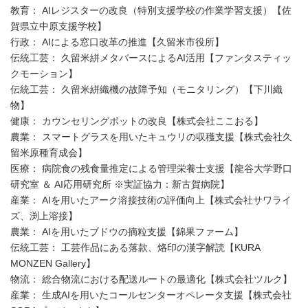
教育： AIレジスターの改良（特別支援学校の作業学習支援）【佐
賀県立中原支援学校】
行政： AIによる窓口改革の推進【久留米市役所】
伝統工芸： 久留米絣メタバースによるAI活用【ファンタスティッ
クモーション】
伝統工芸： 久留米絣織機の故障予知（モニタリング）【下川織
物】
健康： カウンセリングボットの改良【株式会社ここおる】
農業： スマートグラスを用いたキュウリの収穫支援【株式会社久
留米原種育成会】
医療： 病院食の残食量推定による管理栄養士支援【龍谷大学野口
研究室 ＆ AI応用研究所 ※実証協力：新古賀病院】
産業： AIを用いたアーク溶接技術の評価向上【株式会社サワライ
ズ、渕上溶接】
農業： AIを用いたブドウの摘粒支援【錦果ファーム】
伝統工芸： 工芸作品にある落款、烙印の漢字解読【KURA
MONZEN Gallery】
物流： 総合物流における配送ルートの最適化【株式会社ツルク】
産業： 生成AIを用いたコールセンターオペレータ支援【株式会社