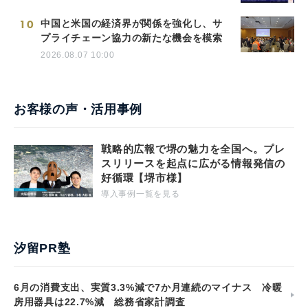
10
中国と米国の経済界が関係を強化し、サ
プライチェーン協力の新たな機会を模索
2026.08.07 10:00
お客様の声・活用事例
戦略的広報で堺の魅力を全国へ。プレ
スリリースを起点に広がる情報発信の
好循環【堺市様】
導入事例一覧を見る
汐留PR塾
6月の消費支出、実質3.3%減で7か月連続のマイナス 冷暖
房用器具は22.7%減 総務省家計調査