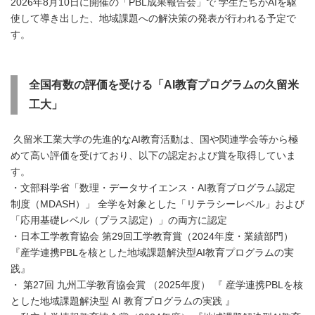
2026年8月10日に開催の「PBL成果報告会」で 学生たちがAIを駆
使して導き出した、地域課題への解決策の発表が行われる予定で
す。
全国有数の評価を受ける「AI教育プログラムの久留米
工大」
久留米工業大学の先進的なAI教育活動は、国や関連学会等から極
めて高い評価を受けており、以下の認定および賞を取得していま
す。
・文部科学省「数理・データサイエンス・AI教育プログラム認定
制度（MDASH）」 全学を対象とした「リテラシーレベル」および
「応用基礎レベル（プラス認定）」の両方に認定
・日本工学教育協会 第29回工学教育賞（2024年度・業績部門）
『産学連携PBLを核とした地域課題解決型AI教育プログラムの実
践』
・ 第27回 九州工学教育協会賞 （2025年度） 『 産学連携PBLを核
とした地域課題解決型 AI 教育プログラムの実践 』