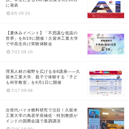
に発表
8/5 09:24
【夏休みイベント】「不思議な低温の
世界」を8/19に開催！久留米工業大学
で中高生向け実験体験会
7/22 09:10
理系人材の裾野を広げる全8講座――久
留米工業大学、親子で体験する「子ど
も科学教室」を8月1日に開催
7/17 09:08
次世代バイオ燃料研究で注目！久留米
工業大学の鳥居学長補佐・特別教授が
インドの国際会議で基調講演