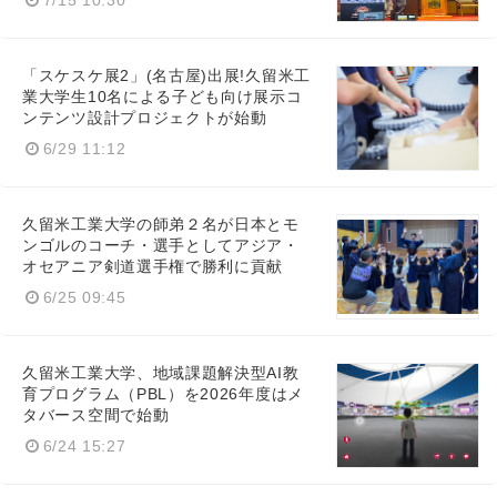
7/15 10:30
「スケスケ展2」(名古屋)出展!久留米工
業大学生10名による子ども向け展示コ
ンテンツ設計プロジェクトが始動
6/29 11:12
久留米工業大学の師弟２名が日本とモ
ンゴルのコーチ・選手としてアジア・
オセアニア剣道選手権で勝利に貢献
6/25 09:45
久留米工業大学、地域課題解決型AI教
育プログラム（PBL）を2026年度はメ
タバース空間で始動
6/24 15:27