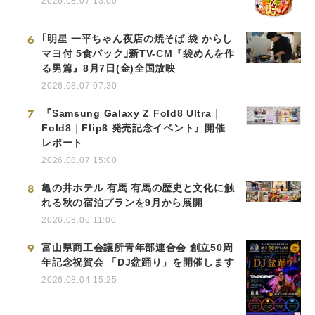
2026.08.07 13:00
6
｢明星 一平ちゃん夜店の焼そば 袋 からし
マヨ付 5食パック｣新TV-CM『袋めんを作
る男篇』8月7日(金)全国放映
2026.08.07 07:30
7
『Samsung Galaxy Z Fold8 Ultra｜
Fold8｜Flip8 発売記念イベント』開催
レポート
2026.08.07 15:00
8
亀の井ホテル 有馬 有馬の歴史と文化に触
れる秋の宿泊プランを9月から展開
2026.08.06 11:00
9
富山県商工会議所青年部連合会 創立50周
年記念祝賀会 「DJ盆踊り」を開催します
2026.08.04 15:25