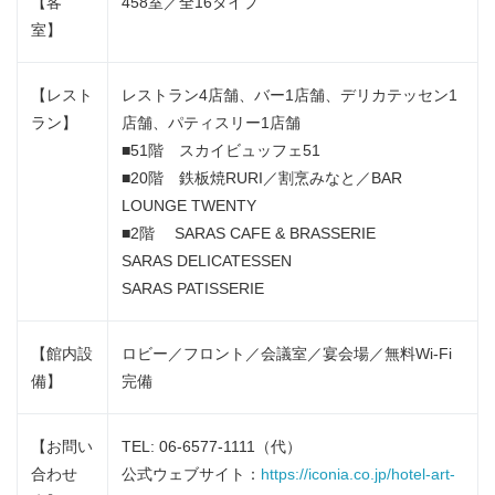
【客
458室／全16タイプ
室】
【レスト
レストラン4店舗、バー1店舗、デリカテッセン1
ラン】
店舗、パティスリー1店舗
■51階 スカイビュッフェ51
■20階 鉄板焼RURI／割烹みなと／BAR
LOUNGE TWENTY
■2階 SARAS CAFE & BRASSERIE
SARAS DELICATESSEN
SARAS PATISSERIE
【館内設
ロビー／フロント／会議室／宴会場／無料Wi-Fi
備】
完備
【お問い
TEL: 06-6577-1111（代）
合わせ
公式ウェブサイト：
https://iconia.co.jp/hotel-art-