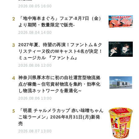
2026.08.05 16:00
2
「地中海本まぐろ」フェア-8月7日（金）
より期間・数量限定で販売-
2026.08.04 14:00
3
2027年夏、待望の再演！ファントム＆ク
リスティーヌ役のWキャスト4名が決定！
ミュージカル 『ファントム』
2026.08.06 12:00
4
神奈川県厚木市に初の自社運営型物流拠
点が稼働～住宅資材物流を集約・効率化
し物流ネットワークを最適化～
2026.08.06 13:00
5
「明星 チャルメラカップ 赤い味噌ちゃん
こ味ラーメン」2026年8月31日(月)新発
売
2026.08.07 13:00