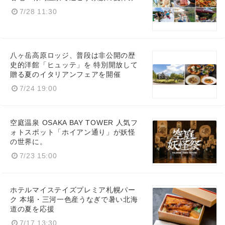
7/28 11:30
八ヶ岳高原ロッジ、普段は非公開の歴
史的洋館「ヒュッテ」を 特別開放して
贈る夏のイタリアンフェアを開催
7/24 19:00
空庭温泉 OSAKA BAY TOWER 人気フ
ォトスポット「ホイアン通り」が妖怪
の世界に。
7/23 15:00
ホテルマイステイズプレミア札幌パー
ク 本場・三河一色産うなぎで暑い北海
道の夏を応援
7/17 13:30