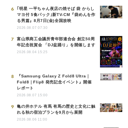
6
｢明星 一平ちゃん夜店の焼そば 袋 からし
マヨ付 5食パック｣新TV-CM『袋めんを作
る男篇』8月7日(金)全国放映
2026.08.07 07:30
7
富山県商工会議所青年部連合会 創立50周
年記念祝賀会 「DJ盆踊り」を開催します
2026.08.04 15:25
8
『Samsung Galaxy Z Fold8 Ultra｜
Fold8｜Flip8 発売記念イベント』開催
レポート
2026.08.07 15:00
9
亀の井ホテル 有馬 有馬の歴史と文化に触
れる秋の宿泊プランを9月から展開
2026.08.06 11:00