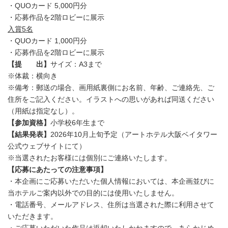
・QUOカード 5,000円分
・応募作品を2階ロビーに展示
入賞5名
・QUOカード 1,000円分
・応募作品を2階ロビーに展示
【提 出】
サイズ：A3まで
※体裁：横向き
※備考：郵送の場合、画用紙裏側にお名前、年齢、ご連絡先、ご
住所をご記入ください。イラストへの思いがあれば同送ください
（用紙は指定なし）。
【参加資格】
小学校6年生まで
【結果発表】
2026年10月上旬予定（アートホテル大阪ベイタワー
公式ウェブサイトにて）
※当選されたお客様には個別にご連絡いたします。
【応募にあたっての注意事項】
・本企画にご応募いただいた個人情報においては、本企画並びに
当ホテルご案内以外での目的には使用いたしません。
・電話番号、メールアドレス、住所は当選された際に利用させて
いただきます。