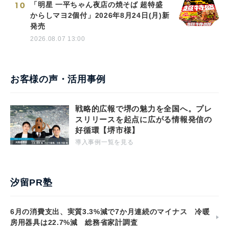
10
「明星 一平ちゃん夜店の焼そば 超特盛
からしマヨ2個付」2026年8月24日(月)新
発売
2026.08.07 13:00
お客様の声・活用事例
戦略的広報で堺の魅力を全国へ。プレ
スリリースを起点に広がる情報発信の
好循環【堺市様】
導入事例一覧を見る
汐留PR塾
6月の消費支出、実質3.3%減で7か月連続のマイナス 冷暖
房用器具は22.7%減 総務省家計調査