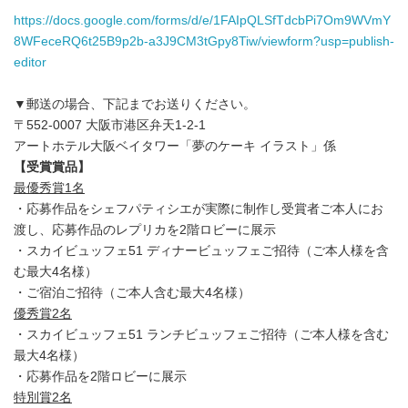
https://docs.google.com/forms/d/e/1FAIpQLSfTdcbPi7Om9WVmY
8WFeceRQ6t25B9p2b-a3J9CM3tGpy8Tiw/viewform?usp=publish-
editor
▼郵送の場合、下記までお送りください。
〒552-0007 大阪市港区弁天1-2-1
アートホテル大阪ベイタワー「夢のケーキ イラスト」係
【受賞賞品】
最優秀賞1名
・応募作品をシェフパティシエが実際に制作し受賞者ご本人にお
渡し、応募作品のレプリカを2階ロビーに展示
・スカイビュッフェ51 ディナービュッフェご招待（ご本人様を含
む最大4名様）
・ご宿泊ご招待（ご本人含む最大4名様）
優秀賞2名
・スカイビュッフェ51 ランチビュッフェご招待（ご本人様を含む
最大4名様）
・応募作品を2階ロビーに展示
特別賞2名