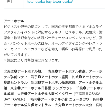
先】
hotel-osaka-bay-tower-osaka/
アートホテル
ビジネスや観光の拠点として、国内の主要都市でさまざまなライ
フスタイルイベントに対応するフルサービスホテル。結婚式・謝
恩会・歓送迎会などの各種パーティーやコンベンションなど、宴
会・バンケットホールのほか、オールデイダイニングやレストラ
ン・カフェ・ベーカリーなどを備え、幅広いお客様にご利用いた
だいております。
※施設により付帯設備は異なります。
北海道❶
アートホテル旭川
青森❷
アートホテル青森、アートホ
テル弘前シティ
岩手❶
アートホテル盛岡
茨城❶
アートホテル
鹿島セントラル
新潟❷
アートホテル新潟駅前、アートホテル上
越
東京❶
アートホテル日暮里 ラングウッド
千葉❶
アートホテ
ル成田
大阪❶
アートホテル大阪ベイタワー
（空庭温泉OSAKA
BAY TOWER） 福岡❶
アートホテル小倉 ニュータガワ
長崎❶
アートホテル佐世保セントラル
大分❶
アートホテル大分
宮崎