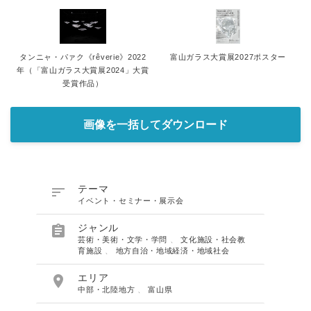
タンニャ・パァク《rêverie》2022
富山ガラス大賞展2027ポスター
年（「富山ガラス大賞展2024」大賞
受賞作品）
画像を一括してダウンロード

テーマ
イベント・セミナー・展示会

ジャンル
芸術・美術・文学・学問
、
文化施設・社会教
育施設
、
地方自治・地域経済・地域社会

エリア
中部・北陸地方
、
富山県