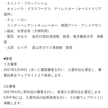
・エイミー・フロッドシャム
キャンベラ・グラスワークス ディレクター（オーストラリア
連邦）
・チョ・ヘヨン
インディペンデントキュレーター、韓国アート・アンドデザイ
ン協会 名誉会長（大韓民国）
・鷲田 めるろ 金沢21世紀美術館 館長、東京藝術大学 准教
授
・土田 ルリ子 富山市ガラス美術館 館長
■審査
１次審査
2027年1月20日（水）に書類審査を行い、入選作品を選定し、審
査結果をウェブサイト上で発表します。
2次審査
2027年4月に実作品の審査を行い、各賞の入賞作品を選定します。
5月中旬には、入賞作品の結果発表を行い、その後ウェブサイトに
掲載します。