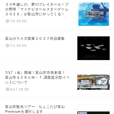
３０年越しの、夢のプレイボール！プ
ロ野球「マイナビオールスターゲーム
Japanese
２０２６」が富山市にやってくる！
7/5 09:00
富山ガラス大賞展２０２７作品募集
English
7/1 09:00
7/17（金）開催！富山市市長来場！
富山市ＳＣＲＵＭ－Ｔ 課題提示型イベ
ントについて
6/17 09:00
富山市観光ツアー ちょこたび富山
Premiumを運行します