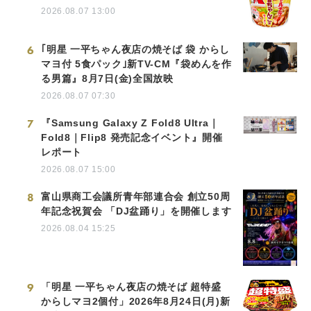
2026.08.07 13:00
6
｢明星 一平ちゃん夜店の焼そば 袋 からし
マヨ付 5食パック｣新TV-CM『袋めんを作
る男篇』8月7日(金)全国放映
2026.08.07 07:30
7
『Samsung Galaxy Z Fold8 Ultra｜
Fold8｜Flip8 発売記念イベント』開催
レポート
2026.08.07 15:00
8
富山県商工会議所青年部連合会 創立50周
年記念祝賀会 「DJ盆踊り」を開催します
2026.08.04 15:25
9
「明星 一平ちゃん夜店の焼そば 超特盛
からしマヨ2個付」2026年8月24日(月)新