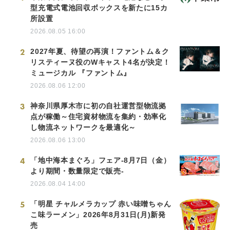
型充電式電池回収ボックスを新たに15カ
所設置
2026.08.05 16:00
2
2027年夏、待望の再演！ファントム＆ク
リスティーヌ役のWキャスト4名が決定！
ミュージカル 『ファントム』
2026.08.06 12:00
3
神奈川県厚木市に初の自社運営型物流拠
点が稼働～住宅資材物流を集約・効率化
し物流ネットワークを最適化～
2026.08.06 13:00
4
「地中海本まぐろ」フェア-8月7日（金）
より期間・数量限定で販売-
2026.08.04 14:00
5
「明星 チャルメラカップ 赤い味噌ちゃん
こ味ラーメン」2026年8月31日(月)新発
売