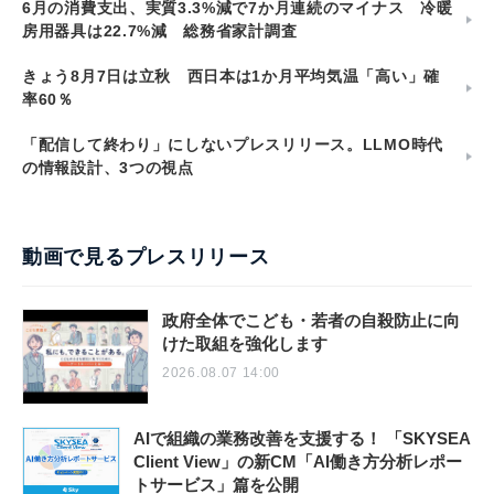
6月の消費支出、実質3.3%減で7か月連続のマイナス 冷暖
房用器具は22.7%減 総務省家計調査
きょう8月7日は立秋 西日本は1か月平均気温「高い」確
率60％
「配信して終わり」にしないプレスリリース。LLMO時代
の情報設計、3つの視点
動画で見るプレスリリース
政府全体でこども・若者の自殺防止に向
けた取組を強化します
2026.08.07 14:00
AIで組織の業務改善を支援する！ 「SKYSEA
Client View」の新CM「AI働き方分析レポー
トサービス」篇を公開