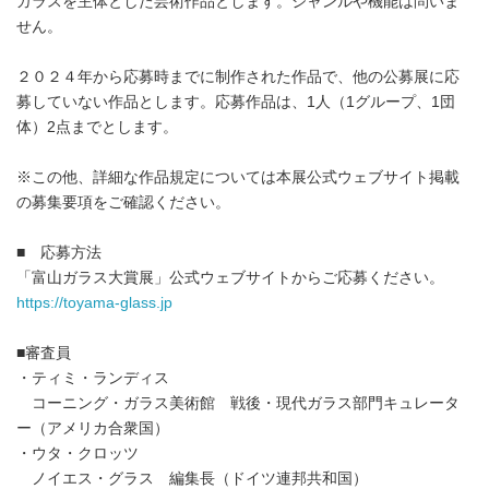
ガラスを主体とした芸術作品とします。ジャンルや機能は問いま
せん。
２０２４年から応募時までに制作された作品で、他の公募展に応
募していない作品とします。応募作品は、1人（1グループ、1団
体）2点までとします。
※この他、詳細な作品規定については本展公式ウェブサイト掲載
の募集要項をご確認ください。
■ 応募方法
「富山ガラス大賞展」公式ウェブサイトからご応募ください。
https://toyama-glass.jp
■審査員
・ティミ・ランディス
コーニング・ガラス美術館 戦後・現代ガラス部門キュレータ
ー（アメリカ合衆国）
・ウタ・クロッツ
ノイエス・グラス 編集長（ドイツ連邦共和国）