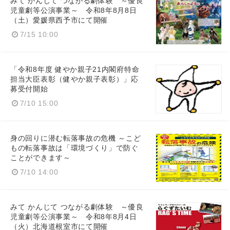
みて かんじて つながる劇体験 ～優良
児童劇等公演事業～ 令和8年8月8日
Japanese
（土）愛媛県西予市にて開催
7/15 10:00
「令和8年度 健やか親子21内閣府特命
English
担当大臣表彰（健やか親子表彰）」応
募受付開始
7/10 15:00
身の回りに潜む転落事故の危機 ～こど
もの転落事故は「環境づくり」で防ぐ
ことができます～
7/10 14:00
みて かんじて つながる劇体験 ～優良
児童劇等公演事業～ 令和8年8月4日
（火）北海道根室市にて開催