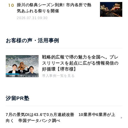
10
掛川の祭典シーズン到来! 市内各所で熱
気あふれる祭りを開催
2026.07.31 09:30
お客様の声・活用事例
戦略的広報で堺の魅力を全国へ。プレ
スリリースを起点に広がる情報発信の
好循環【堺市様】
導入事例一覧を見る
汐留PR塾
7月の景気DIは43.6で3カ月連続改善 10業界中6業界が上
向く 帝国データバンク調べ