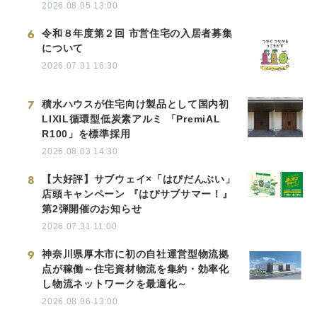
2026.08.05 13:00
6
令和８年度第２回 市営住宅の入居者募集
について
2026.07.31 16:30
7
積水ハウスが住宅向け製品として国内初
LIXIL循環型低炭素アルミ 「PremiAL
R100」を標準採用
2026.08.03 14:30
8
【大好評】サブウェイ×「はぴだんぶい」
店頭キャンペーン 『はぴサブサマー！』
第2弾開催のお知らせ
2026.07.31 11:00
9
神奈川県厚木市に初の自社運営型物流拠
点が稼働～住宅資材物流を集約・効率化
し物流ネットワークを最適化～
2026.08.06 13:00