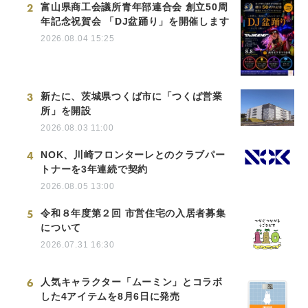
2
富山県商工会議所青年部連合会 創立50周
年記念祝賀会 「DJ盆踊り」を開催します
2026.08.04 15:25
3
新たに、茨城県つくば市に「つくば営業
所」を開設
2026.08.03 11:00
4
NOK、川崎フロンターレとのクラブパー
トナーを3年連続で契約
2026.08.05 13:00
5
令和８年度第２回 市営住宅の入居者募集
について
2026.07.31 16:30
6
人気キャラクター「ムーミン」とコラボ
した4アイテムを8月6日に発売