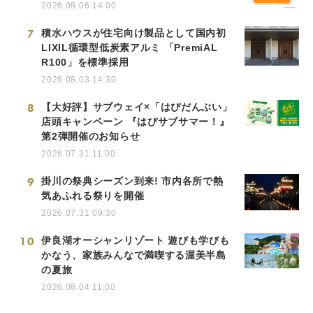
2026.08.06 14:00
7
積水ハウスが住宅向け製品として国内初
LIXIL循環型低炭素アルミ 「PremiAL
R100」を標準採用
2026.08.03 14:30
8
【大好評】サブウェイ×「はぴだんぶい」
店頭キャンペーン 『はぴサブサマー！』
第2弾開催のお知らせ
2026.07.31 11:00
9
掛川の祭典シーズン到来! 市内各所で熱
気あふれる祭りを開催
2026.07.31 09:30
10
伊良湖オーシャンリゾート 遊びも学びも
かなう、家族みんなで満喫する渥美半島
の夏旅
2026.08.04 11:00