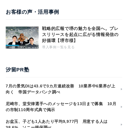
お客様の声・活用事例
戦略的広報で堺の魅力を全国へ。プレ
スリリースを起点に広がる情報発信の
好循環【堺市様】
導入事例一覧を見る
汐留PR塾
7月の景気DIは43.6で3カ月連続改善 10業界中6業界が上
向く 帝国データバンク調べ
尼崎市、堂安律選手へのメッセージを13日まで募集 10月
の市制110周年式典で掲示
お盆玉、子ども1人あたり平均9,977円 用意する人は
38.6% ソニー損保調べ