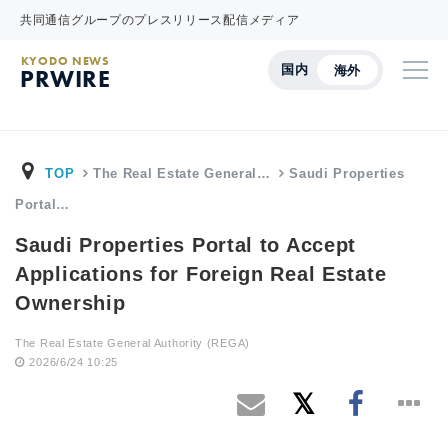
共同通信グループのプレスリリース配信メディア
KYODO NEWS
国内
海外
PRWIRE
TOP
The Real Estate General…
Saudi Properties
Portal…
Saudi Properties Portal to Accept
Applications for Foreign Real Estate
Ownership
The Real Estate General Authority (REGA)
2026/6/24 10:25