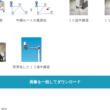
較
中継ルートの最適化
ミリ波中継器
ミ
実用化したミリ波中継器
画像を一括してダウンロード
・特許