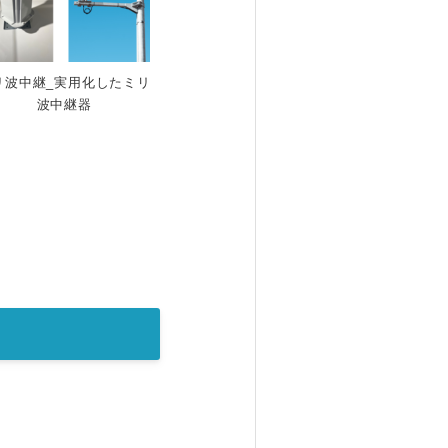
リ波中継_実用化したミリ
波中継器