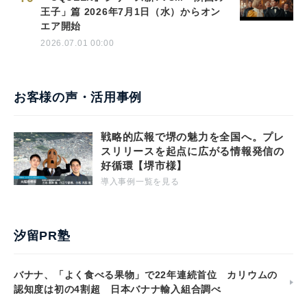
王子」篇 2026年7月1日（水）からオン
エア開始
2026.07.01 00:00
お客様の声・活用事例
戦略的広報で堺の魅力を全国へ。プレ
スリリースを起点に広がる情報発信の
好循環【堺市様】
導入事例一覧を見る
汐留PR塾
バナナ、「よく食べる果物」で22年連続首位 カリウムの
認知度は初の4割超 日本バナナ輸入組合調べ