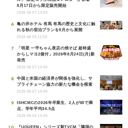
8月17日から限定販売開始
2026.08.07 13:00
6
亀の井ホテル 有馬 有馬の歴史と文化に触
れる秋の宿泊プランを9月から展開
2026.08.06 11:00
7
「明星 一平ちゃん夜店の焼そば 超特盛
からしマヨ2個付」2026年8月24日(月)新
発売
2026.08.07 13:00
8
中国と米国の経済界が関係を強化し、サ
プライチェーン協力の新たな機会を模索
2026.08.07 10:00
9
ISHCMCの2026年卒業生、2人がIBで満
点、学年平均34.5点
2026.08.06 15:40
10
『UQUEEN』シリーズ新TVCM「隣国の