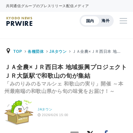
共同通信グループのプレスリリース配信メディア
KYODO NEWS
海外
国内
PRWIRE
TOP
各種団体
JAタウン
ＪＡ全農×ＪＲ西日本 地…
ＪＡ全農×ＪＲ西日本 地域振興プロジェクト
ＪＲ大阪駅で和歌山の旬が集結
「みのりみのるマルシェ 和歌山の実り」開催 ～本
州最南端の和歌山県から旬の味覚をお届け！～
JAタウン
2026/6/26 15:00