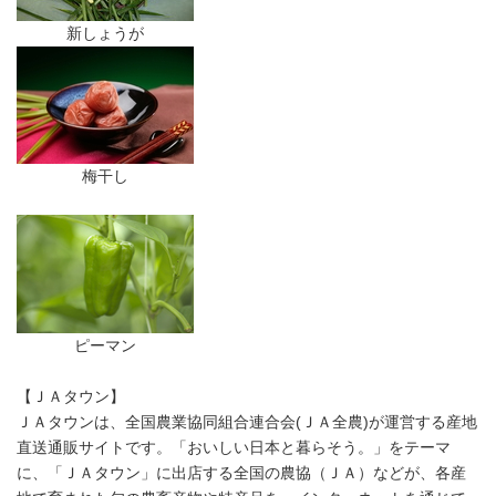
新しょうが
梅干し
ピーマン
【ＪＡタウン】
ＪＡタウンは、全国農業協同組合連合会(ＪＡ全農)が運営する産地
直送通販サイトです。「おいしい日本と暮らそう。」をテーマ
に、「ＪＡタウン」に出店する全国の農協（ＪＡ）などが、各産