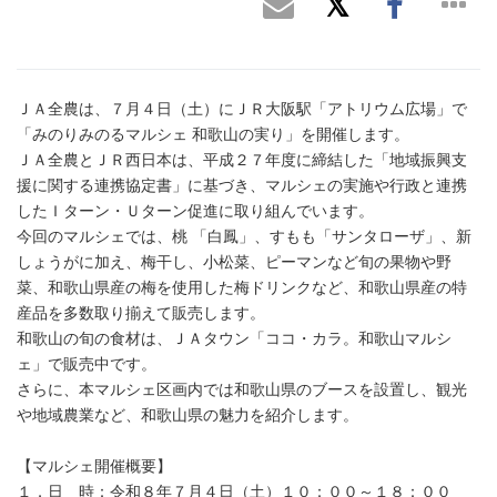
ＪＡ全農は、７月４日（土）にＪＲ大阪駅「アトリウム広場」で
「みのりみのるマルシェ 和歌山の実り」を開催します。
ＪＡ全農とＪＲ西日本は、平成２７年度に締結した「地域振興支
援に関する連携協定書」に基づき、マルシェの実施や行政と連携
したＩターン・Ｕターン促進に取り組んでいます。
今回のマルシェでは、桃 「白鳳」、すもも「サンタローザ」、新
しょうがに加え、梅干し、小松菜、ピーマンなど旬の果物や野
菜、和歌山県産の梅を使用した梅ドリンクなど、和歌山県産の特
産品を多数取り揃えて販売します。
和歌山の旬の食材は、ＪＡタウン「ココ・カラ。和歌山マルシ
ェ」で販売中です。
さらに、本マルシェ区画内では和歌山県のブースを設置し、観光
や地域農業など、和歌山県の魅力を紹介します。
【マルシェ開催概要】
１．日 時：令和８年７月４日（土）１０：００～１８：００