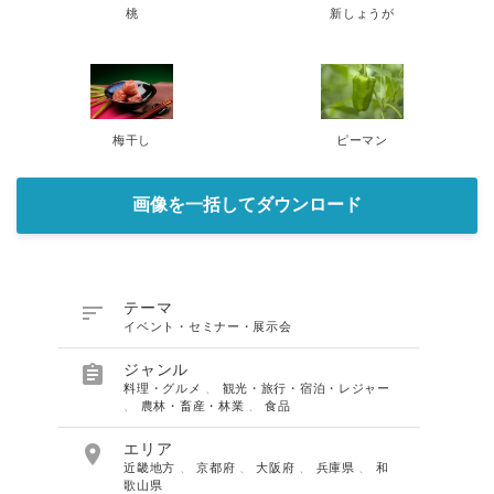
桃
新しょうが
梅干し
ピーマン
画像を一括してダウンロード

テーマ
イベント・セミナー・展示会

ジャンル
料理・グルメ
、
観光・旅行・宿泊・レジャー
、
農林・畜産・林業
、
食品

エリア
近畿地方
、
京都府
、
大阪府
、
兵庫県
、
和
歌山県