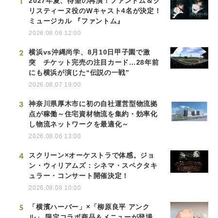
1
2027年夏、待望の再演！ファントム＆ク
リスティーヌ役のWキャスト4名が決定！
ミュージカル 『ファントム』
2026.08.06 12:00
2
横浜vs沖縄尚学、8月10日甲子園で激
突 チケット完売の注目カード…28年前
にも横浜が演じた“伝説の一戦”
2026.08.07 19:00
3
神奈川県厚木市に初の自社運営型物流拠
点が稼働～住宅資材物流を集約・効率化
し物流ネットワークを最適化～
2026.08.06 13:00
4
スクリーン×オーケストラで体感。ジョ
ン・ウィリアムズ：シネマ・スペクタキ
ュラー・コンサート開催決定！
2026.08.08 10:00
5
「横濱ハーバー」×「柳原良平 アンク
ル」 限定コラボ商品＆メニューが登場