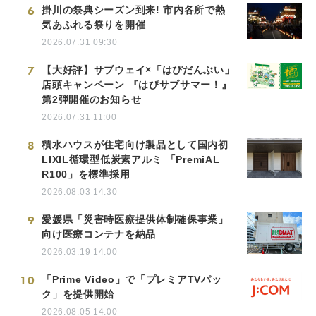
6
掛川の祭典シーズン到来! 市内各所で熱
気あふれる祭りを開催
2026.07.31 09:30
7
【大好評】サブウェイ×「はぴだんぶい」
店頭キャンペーン 『はぴサブサマー！』
第2弾開催のお知らせ
2026.07.31 11:00
8
積水ハウスが住宅向け製品として国内初
LIXIL循環型低炭素アルミ 「PremiAL
R100」を標準採用
2026.08.03 14:30
9
愛媛県「災害時医療提供体制確保事業」
向け医療コンテナを納品
2026.03.19 14:00
10
「Prime Video」で「プレミアTVパッ
ク」を提供開始
2026.08.05 14:00