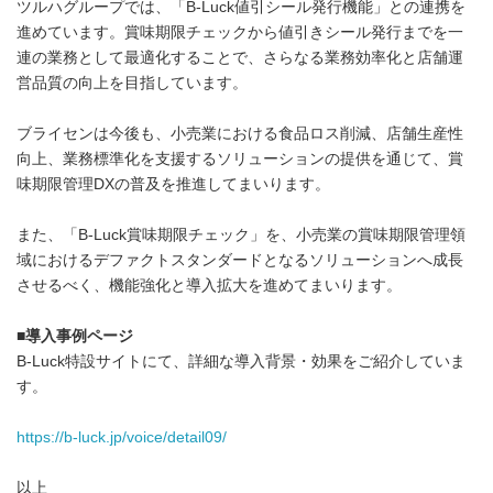
ツルハグループでは、「B-Luck値引シール発行機能」との連携を
進めています。賞味期限チェックから値引きシール発行までを一
連の業務として最適化することで、さらなる業務効率化と店舗運
営品質の向上を目指しています。
ブライセンは今後も、小売業における食品ロス削減、店舗生産性
向上、業務標準化を支援するソリューションの提供を通じて、賞
味期限管理DXの普及を推進してまいります。
また、「B-Luck賞味期限チェック」を、小売業の賞味期限管理領
域におけるデファクトスタンダードとなるソリューションへ成長
させるべく、機能強化と導入拡大を進めてまいります。
■
導入事例ページ
B-Luck特設サイトにて、詳細な導入背景・効果をご紹介していま
す。
https://b-luck.jp/voice/detail09/
以上