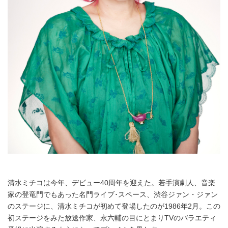
清水ミチコは今年、デビュー40周年を迎えた。若手演劇人、音楽
家の登竜門でもあった名門ライブ･スペース、渋谷ジァン・ジァン
のステージに、清水ミチコが初めて登場したのが1986年2月。この
初ステージをみた放送作家、永六輔の目にとまりTVのバラエティ