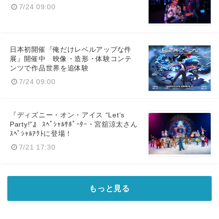
7/24 09:00
日本初開催『俺だけレベルアップな件
展』開催中 映像・造形・体験コンテ
ンツで作品世界を追体験
7/24 09:00
『ディズニー・オン・アイス “Let‘s
Party!”』 ｽﾍﾟｼｬﾙｻﾎﾟｰﾀｰ・宮舘涼太さん
ｽﾍﾟｼｬﾙｱｸﾄに登場！
7/21 17:30
もっと見る