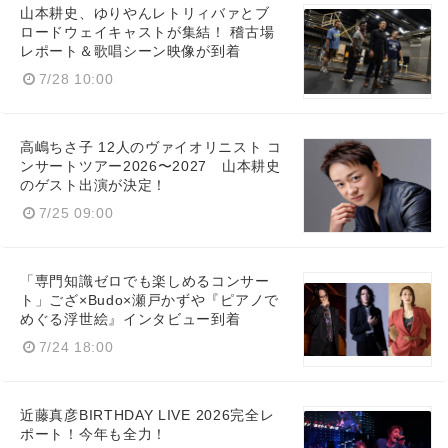
山本耕史、ゆりやんレトリィバァとブ
ロードウェイキャストが集結！ 稽古場
レポート＆歌唱シーン映像が到着
7/28 10:00
高嶋ちさ子 12人のヴァイオリニスト コ
ンサートツアー2026〜2027 山本耕史
のゲスト出演が決定！
7/25 09:00
「専門知識ゼロでも楽しめるコンサー
ト」ござ×Budo×瀬戸かずや『ピアノで
めぐる浮世絵』インタビュー到着
7/24 18:00
近藤真彦BIRTHDAY LIVE 2026完全レ
ポート！今年も全力！