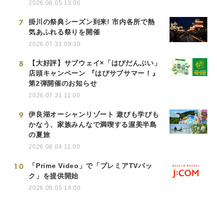
2026.08.05 13:00
7
掛川の祭典シーズン到来! 市内各所で熱
気あふれる祭りを開催
2026.07.31 09:30
8
【大好評】サブウェイ×「はぴだんぶい」
店頭キャンペーン 『はぴサブサマー！』
第2弾開催のお知らせ
2026.07.31 11:00
9
伊良湖オーシャンリゾート 遊びも学びも
かなう、家族みんなで満喫する渥美半島
の夏旅
2026.08.04 11:00
10
「Prime Video」で「プレミアTVパッ
ク」を提供開始
2026.08.05 14:00