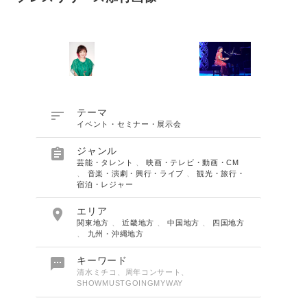

テーマ
イベント・セミナー・展示会

ジャンル
芸能・タレント
、
映画・テレビ・動画・CM
、
音楽・演劇・興行・ライブ
、
観光・旅行・
宿泊・レジャー

エリア
関東地方
、
近畿地方
、
中国地方
、
四国地方
、
九州・沖縄地方

キーワード
清水ミチコ、周年コンサート、
SHOWMUSTGOINGMYWAY