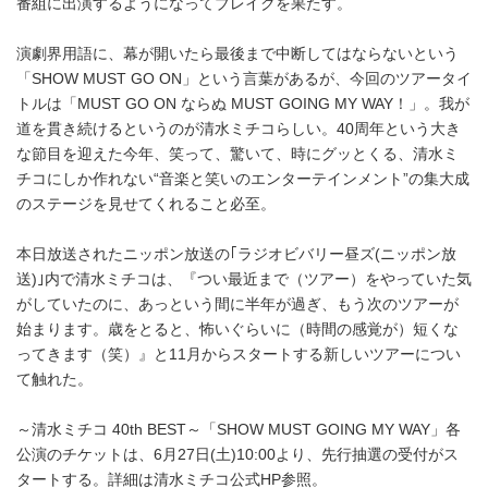
番組に出演するようになってブレイクを果たす。
演劇界用語に、幕が開いたら最後まで中断してはならないという
「SHOW MUST GO ON」という言葉があるが、今回のツアータイ
トルは「MUST GO ON ならぬ MUST GOING MY WAY！」。我が
道を貫き続けるというのが清水ミチコらしい。40周年という大き
な節目を迎えた今年、笑って、驚いて、時にグッとくる、清水ミ
チコにしか作れない“音楽と笑いのエンターテインメント”の集大成
のステージを見せてくれること必至。
本日放送されたニッポン放送の｢ラジオビバリー昼ズ(ニッポン放
送)｣内で清水ミチコは、『つい最近まで（ツアー）をやっていた気
がしていたのに、あっという間に半年が過ぎ、もう次のツアーが
始まります。歳をとると、怖いぐらいに（時間の感覚が）短くな
ってきます（笑）』と11月からスタートする新しいツアーについ
て触れた。
～清水ミチコ 40th BEST～「SHOW MUST GOING MY WAY」各
公演のチケットは、6月27日(土)10:00より、先行抽選の受付がス
タートする。詳細は清水ミチコ公式HP参照。