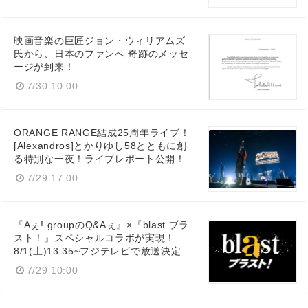
映画音楽の巨匠ジョン・ウィリアムズ
氏から、日本のファンへ 奇跡のメッセ
English
ージが到来！
7/30 10:00
ORANGE RANGE結成25周年ライブ！
[Alexandros]とかりゆし58とともに創
る特別な一夜！ライブレポート公開！
7/29 17:00
『Aぇ! groupのQ&Aぇ』×『blast ブラ
スト！』スペシャルコラボが実現！
8/1(土)13:35~フジテレビで放送決定
7/29 10:00