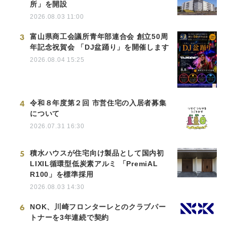
所」を開設
2026.08.03 11:00
3
富山県商工会議所青年部連合会 創立50周
年記念祝賀会 「DJ盆踊り」を開催します
2026.08.04 15:25
4
令和８年度第２回 市営住宅の入居者募集
について
2026.07.31 16:30
5
積水ハウスが住宅向け製品として国内初
LIXIL循環型低炭素アルミ 「PremiAL
R100」を標準採用
2026.08.03 14:30
6
NOK、川崎フロンターレとのクラブパー
トナーを3年連続で契約