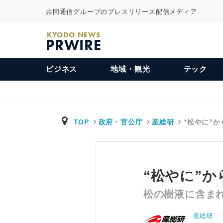
共同通信グループのプレスリリース配信メディア
KYODO NEWS
PRWIRE
ビジネス
地域・観光
テック
TOP
政府・官公庁
産総研
“松やに”
“松やに”か
松の樹液に含ま
産総研