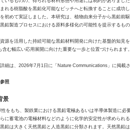
ているものの、得られる材料形態や用途には制約がありました
まれる樹脂酸を黒鉛化可能なピッチへと転換することに成功し
を初めて実証しました。本研究は、植物由来分子から黒鉛前駆
黒鉛製造プロセスにおける原料多様化の可能性を提示するもの
資源を活用した持続可能な黒鉛材料開発に向けた基盤的知見を
用も含む幅広い応用展開に向けた重要な一歩と位置づけられます
、2026年7月1日に「Nature Communications」に掲
参照
背景
導性をもち、製鉄業における黒鉛電極あるいは半導体製造に必
らに蓄電池の電極材料などのように化学的安定性が求められる
黒鉛は大きく天然黒鉛と人造黒鉛に分類されます。天然黒鉛は