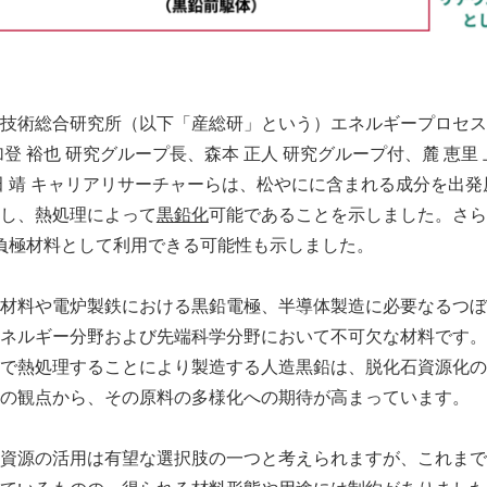
技術総合研究所（以下「産総研」という）エネルギープロセス
登 裕也 研究グループ長、森本 正人 研究グループ付、麓 恵里
田 靖 キャリアリサーチャーらは、松やにに含まれる成分を出
し、熱処理によって
黒鉛化
可能であることを示しました。さら
の負極材料として利用できる可能性も示しました。
材料や電炉製鉄における黒鉛電極、半導体製造に必要なるつぼ
ネルギー分野および先端科学分野において不可欠な材料です。
で熱処理することにより製造する人造黒鉛は、脱化石資源化の
の観点から、その原料の多様化への期待が高まっています。
資源の活用は有望な選択肢の一つと考えられますが、これまで