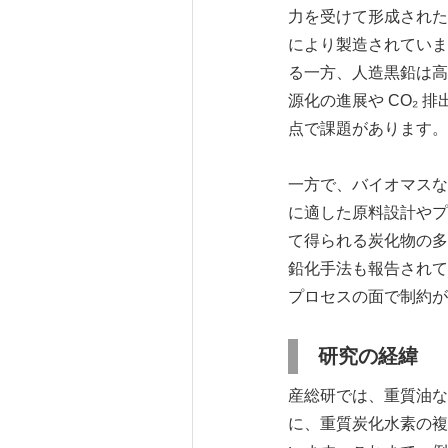
力を受けて形成された
により製造されていま
る一方、人造黒鉛は高
源化の進展や CO₂
点で課題があります。
一方で、バイオマスな
に適した原料設計やプ
て得られる炭化物の多
鉛化手法も報告されて
プロセスの面で制約が
研究の経緯
産総研では、重質油な
に、重質炭化水素の複