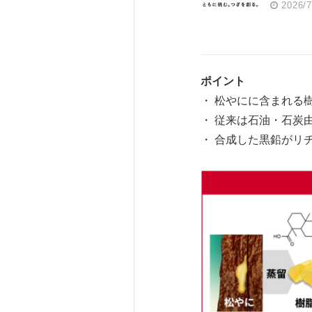
2026/7
ポイント
・ 松やにに含まれる
・ 従来は石油・石炭
・ 合成した黒鉛がリ