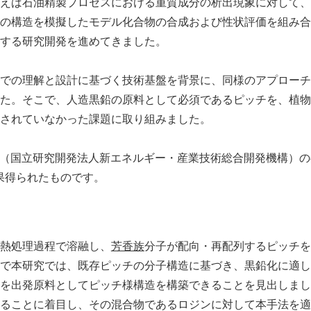
えば石油精製プロセスにおける重質成分の析出現象に対して、
の構造を模擬したモデル化合物の合成および性状評価を組み合
English
する研究開発を進めてきました。
での理解と設計に基づく技術基盤を背景に、同様のアプローチ
た。そこで、人造黒鉛の原料として必須であるピッチを、植物
されていなかった課題に取り組みました。
O（国立研究開発法人新エネルギー・産業技術総合開発機構）
の結果得られたものです。
熱処理過程で溶融し、
芳香族
分子が配向・再配列するピッチを
で本研究では、既存ピッチの分子構造に基づき、黒鉛化に適し
を出発原料としてピッチ様構造を構築できることを見出しまし
ることに着目し、その混合物であるロジンに対して本手法を適