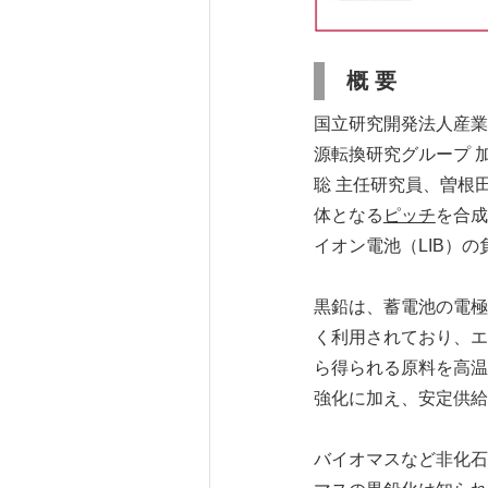
概 要
国立研究開発法人産業
源転換研究グループ 加
聡 主任研究員、曽根
体となる
ピッチ
を合成
イオン電池（LIB）
黒鉛は、蓄電池の電極
く利用されており、エ
ら得られる原料を高温
強化に加え、安定供給
バイオマスなど非化石