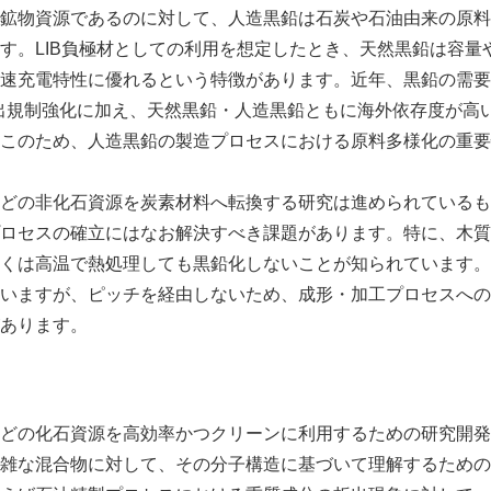
鉱物資源であるのに対して、人造黒鉛は石炭や石油由来の原料
す。LIB負極材としての利用を想定したとき、天然黒鉛は容量
速充電特性に優れるという特徴があります。近年、黒鉛の需要
 排出規制強化に加え、天然黒鉛・人造黒鉛ともに海外依存度が高
このため、人造黒鉛の製造プロセスにおける原料多様化の重要
どの非化石資源を炭素材料へ転換する研究は進められているも
ロセスの確立にはなお解決すべき課題があります。特に、木質
くは高温で熱処理しても黒鉛化しないことが知られています。
いますが、ピッチを経由しないため、成形・加工プロセスへの
Japanese
あります。
どの化石資源を高効率かつクリーンに利用するための研究開発
雑な混合物に対して、その分子構造に基づいて理解するための