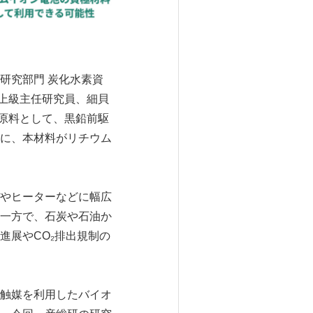
研究部門 炭化水素資
 上級主任研究員、細貝
発原料として、黒鉛前駆
に、本材料がリチウム
やヒーターなどに幅広
一方で、石炭や石油か
進展やCO₂排出規制の
触媒を利用したバイオ