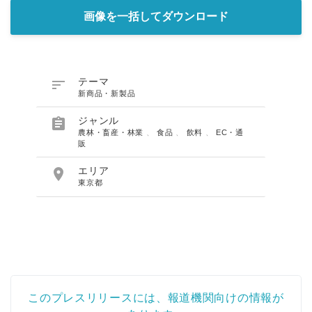
画像を一括してダウンロード

テーマ
新商品・新製品

ジャンル
農林・畜産・林業
、
食品
、
飲料
、
EC・通
販

エリア
東京都
このプレスリリースには、報道機関向けの情報が