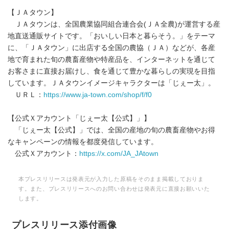
【ＪＡタウン】
ＪＡタウンは、全国農業協同組合連合会(ＪＡ全農)が運営する産
地直送通販サイトです。「おいしい日本と暮らそう。」をテーマ
に、「ＪＡタウン」に出店する全国の農協（ＪＡ）などが、各産
地で育まれた旬の農畜産物や特産品を、インターネットを通じて
お客さまに直接お届けし、食を通じて豊かな暮らしの実現を目指
しています。ＪＡタウンイメージキャラクターは「じぇー太」。
ＵＲＬ：
https://www.ja-town.com/shop/f/f0
【公式Ｘアカウント「じぇー太【公式】」】
「じぇー太【公式】」では、全国の産地の旬の農畜産物やお得
なキャンペーンの情報を都度発信しています。
公式Ｘアカウント：
https://x.com/JA_JAtown
本プレスリリースは発表元が入力した原稿をそのまま掲載しておりま
す。また、プレスリリースへのお問い合わせは発表元に直接お願いいた
します。
プレスリリース添付画像