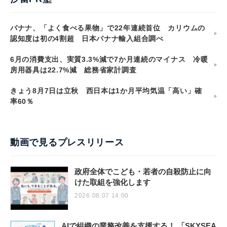
バナナ、「よく食べる果物」で22年連続首位 カリウムの
認知度は初の4割超 日本バナナ輸入組合調べ
6月の消費支出、実質3.3%減で7か月連続のマイナス 冷暖
房用器具は22.7%減 総務省家計調査
きょう8月7日は立秋 西日本は1か月平均気温「高い」確
率60％
動画で見るプレスリリース
政府全体でこども・若者の自殺防止に向
けた取組を強化します
2026.08.07 14:00
AIで組織の業務改善を支援する！ 「SKYSEA