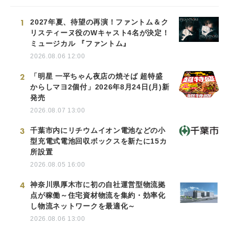
1
2027年夏、待望の再演！ファントム＆ク
リスティーヌ役のWキャスト4名が決定！
ミュージカル 『ファントム』
2026.08.06 12:00
2
「明星 一平ちゃん夜店の焼そば 超特盛
からしマヨ2個付」2026年8月24日(月)新
発売
2026.08.07 13:00
3
千葉市内にリチウムイオン電池などの小
型充電式電池回収ボックスを新たに15カ
所設置
2026.08.05 16:00
4
神奈川県厚木市に初の自社運営型物流拠
点が稼働～住宅資材物流を集約・効率化
し物流ネットワークを最適化～
2026.08.06 13:00