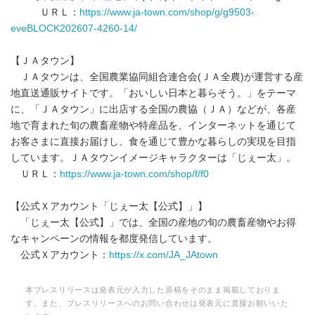
ＵＲＬ：
https://www.ja-town.com/shop/g/g9503-
eveBLOCK202607-4260-14/
【ＪＡタウン】
ＪＡタウンは、全国農業協同組合連合会(ＪＡ全農)が運営する産
地直送通販サイトです。「おいしい日本と暮らそう。」をテーマ
に、「ＪＡタウン」に出店する全国の農協（ＪＡ）などが、各産
地で育まれた旬の農畜産物や特産品を、インターネットを通じて
お客さまに直接お届けし、食を通じて豊かな暮らしの実現を目指
しています。ＪＡタウンイメージキャラクターは「じぇー太」。
ＵＲＬ：
https://www.ja-town.com/shop/f/f0
【公式Ｘアカウント「じぇー太【公式】」】
「じぇー太【公式】」では、全国の産地の旬の農畜産物やお得
なキャンペーンの情報を都度発信しています。
公式Ｘアカウント：
https://x.com/JA_JAtown
本プレスリリースは発表元が入力した原稿をそのまま掲載しておりま
す。また、プレスリリースへのお問い合わせは発表元に直接お願いいた