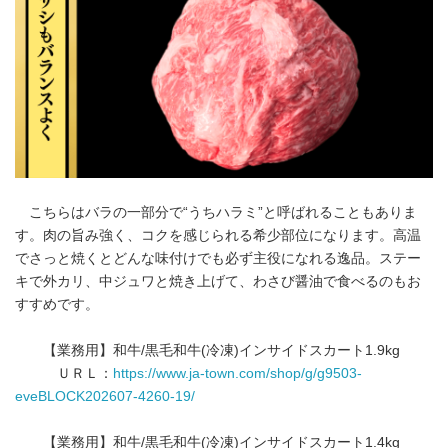
こちらはバラの一部分で“うちハラミ”と呼ばれることもありま
す。肉の旨み強く、コクを感じられる希少部位になります。高温
でさっと焼くとどんな味付けでも必ず主役になれる逸品。ステー
キで外カリ、中ジュワと焼き上げて、わさび醤油で食べるのもお
すすめです。
【業務用】和牛/黒毛和牛(冷凍)インサイドスカート1.9kg
ＵＲＬ：
https://www.ja-town.com/shop/g/g9503-
eveBLOCK202607-4260-19/
【業務用】和牛/黒毛和牛(冷凍)インサイドスカート1.4kg