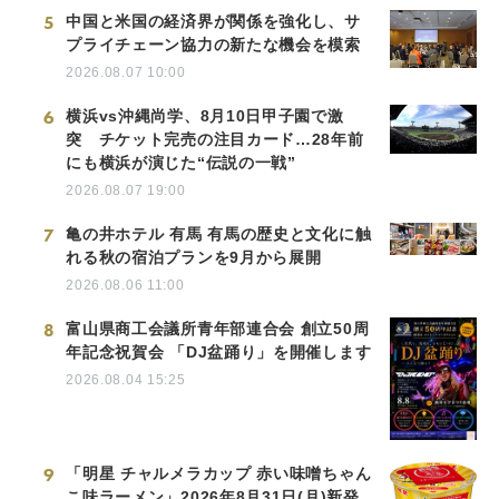
5
中国と米国の経済界が関係を強化し、サ
プライチェーン協力の新たな機会を模索
2026.08.07 10:00
6
横浜vs沖縄尚学、8月10日甲子園で激
突 チケット完売の注目カード…28年前
にも横浜が演じた“伝説の一戦”
2026.08.07 19:00
7
亀の井ホテル 有馬 有馬の歴史と文化に触
れる秋の宿泊プランを9月から展開
2026.08.06 11:00
8
富山県商工会議所青年部連合会 創立50周
年記念祝賀会 「DJ盆踊り」を開催します
2026.08.04 15:25
9
「明星 チャルメラカップ 赤い味噌ちゃん
こ味ラーメン」2026年8月31日(月)新発