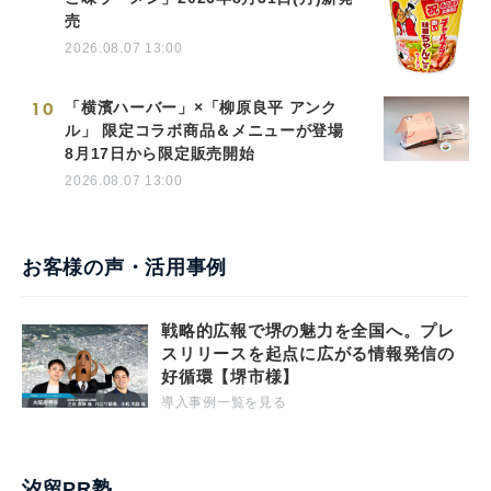
売
2026.08.07 13:00
10
「横濱ハーバー」×「柳原良平 アンク
ル」 限定コラボ商品＆メニューが登場
8月17日から限定販売開始
2026.08.07 13:00
お客様の声・活用事例
戦略的広報で堺の魅力を全国へ。プレ
スリリースを起点に広がる情報発信の
好循環【堺市様】
導入事例一覧を見る
汐留PR塾