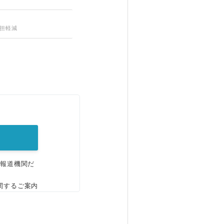
担軽減
。
、報道機関だ
関するご案内