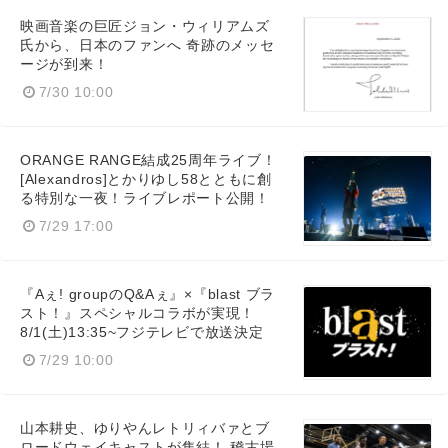
映画音楽の巨匠ジョン・ウィリアムズ
氏から、日本のファンへ 奇跡のメッセ
ージが到来！
7/30 10:00
ORANGE RANGE結成25周年ライブ！
[Alexandros]とかりゆし58とともに創
る特別な一夜！ライブレポート公開！
7/29 17:00
『Aぇ! groupのQ&Aぇ』×『blast ブラ
スト！』スペシャルコラボが実現！
8/1(土)13:35~フジテレビで放送決定
7/29 10:00
山本耕史、ゆりやんレトリィバァとブ
ロードウェイキャストが集結！ 稽古場