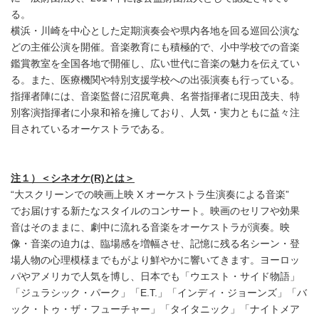
る。
横浜・川崎を中心とした定期演奏会や県内各地を回る巡回公演な
どの主催公演を開催。音楽教育にも積極的で、小中学校での音楽
鑑賞教室を全国各地で開催し、広い世代に音楽の魅力を伝えてい
る。また、医療機関や特別支援学校への出張演奏も行っている。
指揮者陣には、音楽監督に沼尻竜典、名誉指揮者に現田茂夫、特
別客演指揮者に小泉和裕を擁しており、人気・実力ともに益々注
目されているオーケストラである。
注１）＜シネオケ(R)とは＞
“大スクリーンでの映画上映 X オーケストラ生演奏による音楽”
でお届けする新たなスタイルのコンサート。映画のセリフや効果
音はそのままに、劇中に流れる音楽をオーケストラが演奏。映
Japanese
像・音楽の迫力は、臨場感を増幅させ、記憶に残る名シーン・登
場人物の心理模様までもがより鮮やかに響いてきます。ヨーロッ
パやアメリカで人気を博し、日本でも「ウエスト・サイド物語」
「ジュラシック・パーク」「E.T.」「インディ・ジョーンズ」「バ
ック・トゥ・ザ・フューチャー」「タイタニック」「ナイトメア