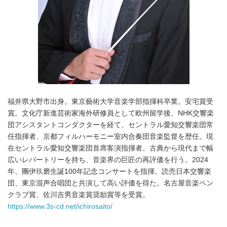
福井県大野市出身。東京藝術大学音楽学部指揮科卒業。安宅賞受
賞。文化庁新進芸術家海外研修員として欧州留学後、NHK交響楽
団アシスタントコンダクターを経て、セントラル愛知交響楽団常
任指揮者、京都フィルハーモニー室内合奏団音楽監督を歴任。現
在セントラル愛知交響楽団首席客演指揮者。古典から現代まで幅
広いレパートリーを持ち、音楽界の巨匠の再評価を行う。2024
年、團伊玖磨生誕100年記念コンサートを指揮。読売日本交響楽
団、東京混声合唱団と共演して高い評価を得た。名古屋音楽ペン
クラブ賞、佐川吉男音楽賞奨励賞等を受賞。
https://www.3s-cd.net/ichirosaito/