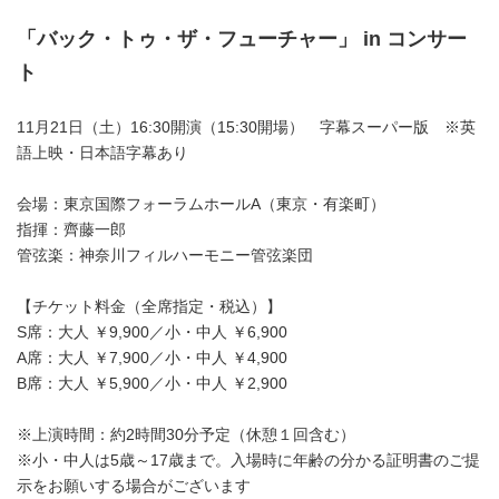
「バック・トゥ・ザ・フューチャー」
in
コンサー
ト
11月21日（土）16:30開演（15:30開場） 字幕スーパー版 ※英
語上映・日本語字幕あり
会場：東京国際フォーラムホールA（東京・有楽町）
指揮：齊藤一郎
管弦楽：神奈川フィルハーモニー管弦楽団
【チケット料金（全席指定・税込）】
S席：大人 ￥9,900／小・中人 ￥6,900
A席：大人 ￥7,900／小・中人 ￥4,900
B席：大人 ￥5,900／小・中人 ￥2,900
※上演時間：約2時間30分予定（休憩１回含む）
※小・中人は5歳～17歳まで。入場時に年齢の分かる証明書のご提
示をお願いする場合がございます