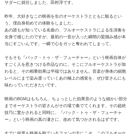
サダーに就任しました、田村淳です。
昨年、大好きなこの映画を生のオーケストラとともに観るとい
う、僕自身初めての体験をしました。
あの誰もが知っている名曲の、フルオーケストラによる生演奏を
全身で感じたのですが、最初の一音が入った瞬間の鷲掴み感が本
当にすごいんです。一瞬で心をガッと奪われてしまって。
そもそも『バック・トゥ・ザ・フューチャー』という映画自体が
すごく人を惹きつける作品なのに、そこにフルオーケストラが加
わると、その相乗効果は半端ではありません。音楽が身体の細胞
レベルにまで染み渡っていくあの極上の感覚を、ぜひ皆さんにも
味わっていただきたいです。
映画のBGMはもちろん、ちょっとした効果音のような細かい部分
までオーケストラの皆さんがその場で奏でてくれます。その超絶
技巧に驚かされると同時に、『バック・トゥ・ザ・フューチャ
ー』という映画の真の凄さに、改めて気づかされるはずです。
すでに何度も映画を観ているファンの方にこそ、このフルオーケ