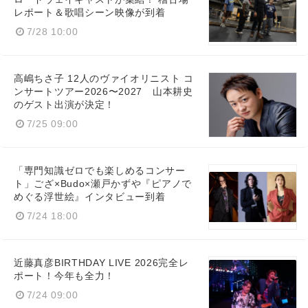
レポート＆歌唱シーン映像が到着
7/28 10:00
高嶋ちさ子 12人のヴァイオリニスト コ
ンサートツアー2026〜2027 山本耕史
のゲスト出演が決定！
7/25 09:00
「専門知識ゼロでも楽しめるコンサー
ト」ござ×Budo×瀬戸かずや『ピアノで
めぐる浮世絵』インタビュー到着
7/24 18:00
近藤真彦BIRTHDAY LIVE 2026完全レ
ポート！今年も全力！
7/24 09:00