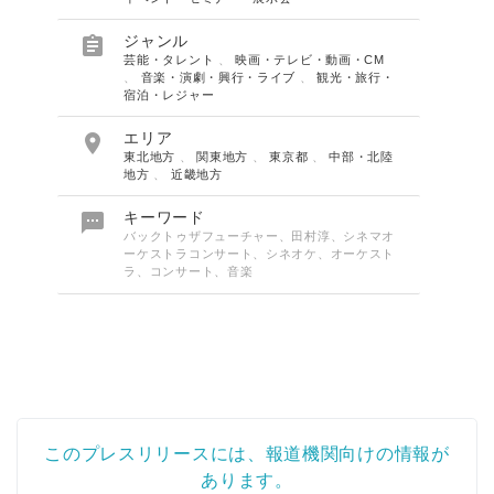

ジャンル
芸能・タレント
、
映画・テレビ・動画・CM
、
音楽・演劇・興行・ライブ
、
観光・旅行・
宿泊・レジャー

エリア
東北地方
、
関東地方
、
東京都
、
中部・北陸
地方
、
近畿地方

キーワード
バックトゥザフューチャー、田村淳、シネマオ
ーケストラコンサート、シネオケ、オーケスト
ラ、コンサート、音楽
このプレスリリースには、報道機関向けの情報が
あります。