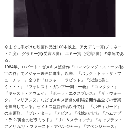
今までに手がけた映画作品は100本以上。アカデミー賞(ノミネー
ト２度)、グラミー賞(受賞３度)、エミー賞（受賞2度）の常連であ
る。
1984年、ロバート・ゼメキス監督作『ロマンシング・ストーン/秘
宝の谷』でメジャー映画に進出。以来、『バック・トゥ・ザ・フ
ューチャー』全３作『ロジャー・ラビット』『永遠に美し
く・・・』『フォレスト・ガンプ/一期・一会』『コンタクト』
『キャスト・アウェイ』『ポーラ・エクスプレス』『ザ・ウォー
ク』『マリアンヌ』などゼメキス監督の劇場公開作品全ての音楽
を担当している。ゼメキス監督作品以外では、『ボディガード』
の主題歌、『プレデター』『アビス』『花嫁のパパ』『ハムナプ
トラ２/黄金のピラミッド』『リロ＆スティッチ』『キャプテン・
アメリカ/ザ・ファースト・アベンジャー』『アベンジャーズ』