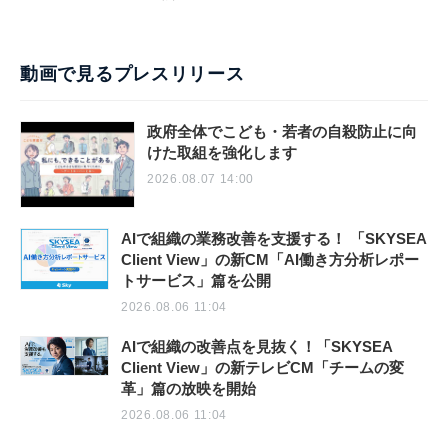
動画で見るプレスリリース
政府全体でこども・若者の自殺防止に向
けた取組を強化します
2026.08.07 14:00
AIで組織の業務改善を支援する！ 「SKYSEA
Client View」の新CM「AI働き方分析レポー
トサービス」篇を公開
2026.08.06 11:04
AIで組織の改善点を見抜く！「SKYSEA
Client View」の新テレビCM「チームの変
革」篇の放映を開始
2026.08.06 11:04