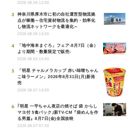
2026.08.06 12:00
3
神奈川県厚木市に初の自社運営型物流拠
点が稼働～住宅資材物流を集約・効率化
し物流ネットワークを最適化～
2026.08.06 13:00
4
「地中海本まぐろ」フェア-8月7日（金）
より期間・数量限定で販売-
2026.08.04 14:00
5
「明星 チャルメラカップ 赤い味噌ちゃん
こ味ラーメン」2026年8月31日(月)新発
売
2026.08.07 13:00
6
｢明星 一平ちゃん夜店の焼そば 袋 からし
マヨ付 5食パック｣新TV-CM『袋めんを作
る男篇』8月7日(金)全国放映
2026.08.07 07:30