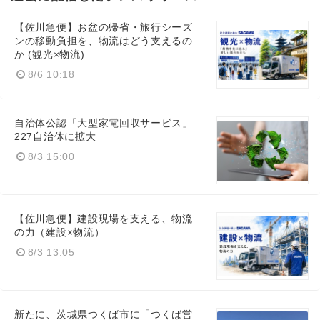
【佐川急便】お盆の帰省・旅行シーズ
ンの移動負担を、物流はどう支えるの
か (観光×物流)
8/6 10:18
自治体公認「大型家電回収サービス」
227自治体に拡大
8/3 15:00
【佐川急便】建設現場を支える、物流
の力（建設×物流）
8/3 13:05
新たに、茨城県つくば市に「つくば営