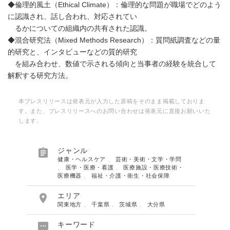
◆倫理的風土（Ethical Climate）：倫理的な問題が職場でどのよう
に認識され、話し合われ、対応されてい
るかについての組織内の共有された認識。
◆混合研究法（Mixed Methods Research）：質問紙調査などの量
的研究と、インタビューなどの質的研究
を組み合わせ、数値で示される傾向と当事者の経験を統合して
解釈する研究方法。
本プレスリリースは発表元が入力した原稿をそのまま掲載しておりま
す。また、プレスリリースへのお問い合わせは発表元に直接お願いいた
します。

ジャンル
健康・ヘルスケア
、
芸術・美術・文学・学問
、
医学・医療・看護
、
医療施設・医療技術・
医療機器
、
福祉・介護・衛生・社会保障

エリア
関東地方
、
千葉県
、
茨城県
、
大分県

キーワード