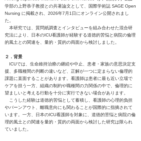
学部の上野恭子教授との共著論文として、国際学術誌 SAGE Open
Nursing に掲載され、2026年7月1日にオンライン公開されまし
た。
本研究では、質問紙調査とインタビューを組み合わせた混合研
究法により、日本のICU看護師が経験する道徳的苦悩と病院の倫理
的風土との関連を、量的・質的の両面から検討しました。
２．背景
ICUでは、生命維持治療の継続や中止、患者・家族の意思決定支
援、多職種間の判断の違いなど、正解が一つに定まらない倫理的
課題に直面することがあります。看護師は患者に最も近い立場で
ケアを担う一方、組織の制約や職種間の力関係の中で、倫理的に
望ましいと考える行動を十分に実行できない場合があります。
こうした経験は道徳的苦悩として蓄積し、看護師の心理的負担
やバーンアウト、離職意向にも関わることが国際的に指摘されて
います。一方、日本のICU看護師を対象に、道徳的苦悩と病院の倫
理的風土との関連を量的・質的の両面から検討した研究は限られ
ていました。