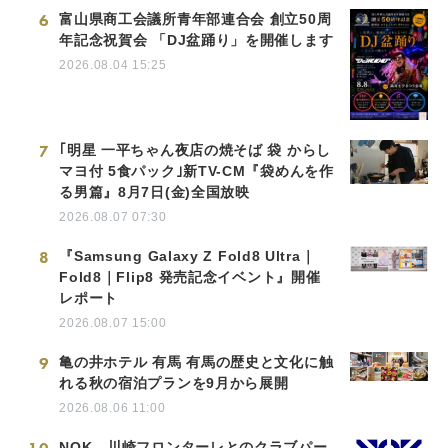
6
富山県商工会議所青年部連合会 創立50周
年記念祝賀会 「DJ盆踊り」を開催します
2026.08.04 15:25
7
｢明星 一平ちゃん夜店の焼そば 袋 からし
マヨ付 5食パック｣新TV-CM『袋めんを作
る男篇』8月7日(金)全国放映
2026.08.07 07:30
8
『Samsung Galaxy Z Fold8 Ultra｜
Fold8｜Flip8 発売記念イベント』開催
レポート
2026.08.07 15:00
9
亀の井ホテル 有馬 有馬の歴史と文化に触
れる秋の宿泊プランを9月から展開
2026.08.06 11:00
NOK、川崎フロンターレとのクラブパー