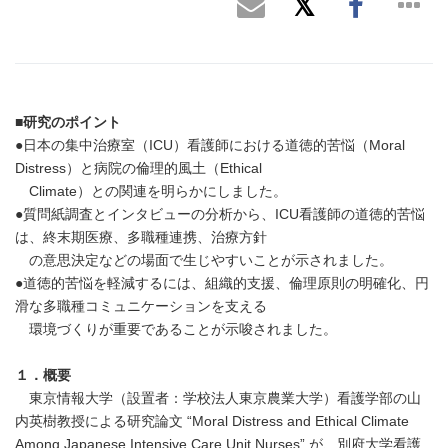
■
研究のポイント
●日本の集中治療室（ICU）看護師における道徳的苦悩（Moral
Distress）と病院の倫理的風土（Ethical
Climate）との関連を明らかにしました。
●質問紙調査とインタビューの分析から、ICU看護師の道徳的苦悩
は、終末期医療、多職種連携、治療方針
の意思決定などの場面で生じやすいことが示されました。
●道徳的苦悩を軽減するには、組織的支援、倫理原則の明確化、円
滑な多職種コミュニケーションを支える
環境づくりが重要であることが示唆されました。
１．概要
東京情報大学（設置者：学校法人東京農業大学）看護学部の山
内英樹教授による研究論文 “Moral Distress and Ethical Climate
Among Japanese Intensive Care Unit Nurses” が、別府大学看護