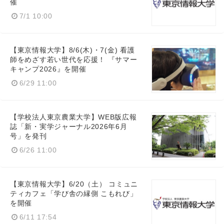
催
7/1 10:00
【東京情報大学】8/6(木)・7(金) 看護
師をめざす若い世代を応援！ 『サマー
キャンプ2026』を開催
6/29 11:00
【学校法人東京農業大学】WEB版広報
誌「新・実学ジャーナル2026年6月
号」を発刊
6/26 11:00
【東京情報大学】6/20（土） コミュニ
ティカフェ「学び舎の縁側 こもれび」
を開催
6/11 17:54