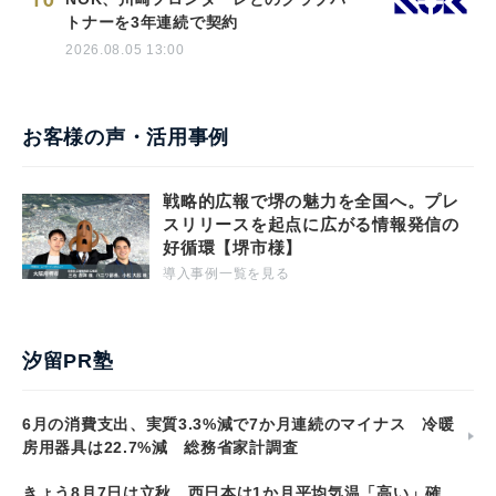
10
トナーを3年連続で契約
2026.08.05 13:00
お客様の声・活用事例
戦略的広報で堺の魅力を全国へ。プレ
スリリースを起点に広がる情報発信の
好循環【堺市様】
導入事例一覧を見る
汐留PR塾
6月の消費支出、実質3.3%減で7か月連続のマイナス 冷暖
房用器具は22.7%減 総務省家計調査
きょう8月7日は立秋 西日本は1か月平均気温「高い」確