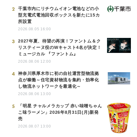
2
千葉市内にリチウムイオン電池などの小
型充電式電池回収ボックスを新たに15カ
所設置
2026.08.05 16:00
3
2027年夏、待望の再演！ファントム＆ク
リスティーヌ役のWキャスト4名が決定！
ミュージカル 『ファントム』
2026.08.06 12:00
4
神奈川県厚木市に初の自社運営型物流拠
点が稼働～住宅資材物流を集約・効率化
し物流ネットワークを最適化～
2026.08.06 13:00
5
「明星 チャルメラカップ 赤い味噌ちゃん
こ味ラーメン」2026年8月31日(月)新発
売
2026.08.07 13:00