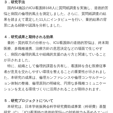
３．研究手法
国内54施設のICU看護師168人に質問紙調査を実施し、道徳的苦
悩と病院の倫理的風土を測定しました。さらに、質問紙調査の結
果を踏まえて選定した11人にインタビューを行い、量的結果の背
景にある経験や認識を分析しました。
４．研究成果と期待される効果
量的・質的双方の分析から、ICU看護師の道徳的苦悩は、終末期
医療、多職種連携、治療方針の意思決定などの場面で生じやす
く、病院の倫理的風土や組織的支援のあり方と関連していること
が示されました。
特に、組織として倫理的課題を共有し、看護師を含む医療従事
者が意見を交わしやすい環境を整えることの重要性が示されまし
た。本研究の成果は、倫理カンファレンスや倫理コンサルテーシ
ョン体制の整備、倫理原則の明確化、円滑な多職種コミュニケー
ションを支える環境づくりに活用されることが期待されます。
５．研究プロジェクトについて
本研究は、日本学術振興会科学研究費助成事業（科研費）基盤
研究（C）「ICU看護師の道徳的苦悩への対処能力を高めるエンパ