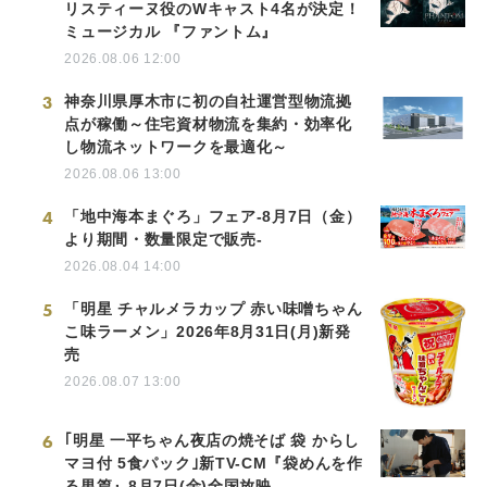
リスティーヌ役のWキャスト4名が決定！
ミュージカル 『ファントム』
2026.08.06 12:00
3
神奈川県厚木市に初の自社運営型物流拠
点が稼働～住宅資材物流を集約・効率化
し物流ネットワークを最適化～
2026.08.06 13:00
4
「地中海本まぐろ」フェア-8月7日（金）
より期間・数量限定で販売-
2026.08.04 14:00
5
「明星 チャルメラカップ 赤い味噌ちゃん
こ味ラーメン」2026年8月31日(月)新発
売
2026.08.07 13:00
6
｢明星 一平ちゃん夜店の焼そば 袋 からし
マヨ付 5食パック｣新TV-CM『袋めんを作
る男篇』8月7日(金)全国放映