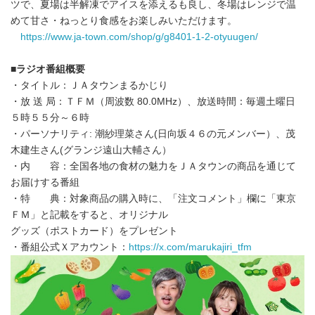
ツで、夏場は半解凍でアイスを添えるも良し、冬場はレンジで温
めて甘さ・ねっとり食感をお楽しみいただけます。
https://www.ja-town.com/shop/g/g8401-1-2-otyuugen/
■
ラジオ番組概要
・タイトル：ＪＡタウンまるかじり
・放 送 局：ＴＦＭ（周波数 80.0MHz）、放送時間：毎週土曜日
５時５５分～６時
・パーソナリティ: 潮紗理菜さん(日向坂４６の元メンバー）、茂
木建生さん(グランジ遠山大輔さん）
・内 容：全国各地の食材の魅力をＪＡタウンの商品を通じて
お届けする番組
・特 典：対象商品の購入時に、「注文コメント」欄に「東京
ＦＭ」と記載をすると、オリジナル
グッズ（ポストカード）をプレゼント
・番組公式Ｘアカウント：
https://x.com/marukajiri_tfm