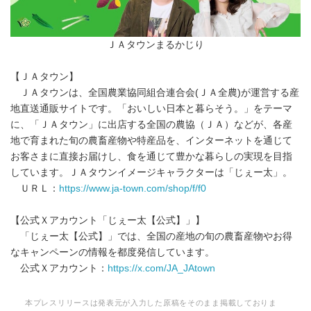
ＪＡタウンまるかじり
【ＪＡタウン】
ＪＡタウンは、全国農業協同組合連合会(ＪＡ全農)が運営する産
地直送通販サイトです。「おいしい日本と暮らそう。」をテーマ
に、「ＪＡタウン」に出店する全国の農協（ＪＡ）などが、各産
地で育まれた旬の農畜産物や特産品を、インターネットを通じて
お客さまに直接お届けし、食を通じて豊かな暮らしの実現を目指
しています。ＪＡタウンイメージキャラクターは「じぇー太」。
ＵＲＬ：
https://www.ja-town.com/shop/f/f0
【公式Ｘアカウント「じぇー太【公式】」】
「じぇー太【公式】」では、全国の産地の旬の農畜産物やお得
なキャンペーンの情報を都度発信しています。
公式Ｘアカウント：
https://x.com/JA_JAtown
本プレスリリースは発表元が入力した原稿をそのまま掲載しておりま