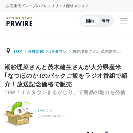
共同通信グループのプレスリリース配信メディア
KYODO NEWS
海外
国内
PRWIRE
TOP
各種団体
JAタウン
潮紗理菜さんと茂木建生…
潮紗理菜さんと茂木建生さんが大分県産米
｢なつほのか｣のパックご飯をラジオ番組で紹
介！放送記念価格で販売
TFM「ＪＡタウンまるかじり」で商品の魅力を発信
JAタウン
2026/7/4 05:55