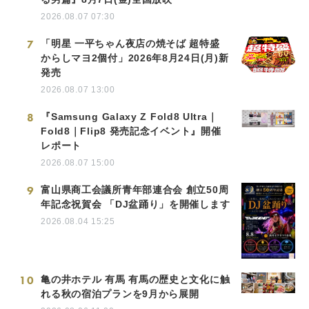
2026.08.07 07:30
7
「明星 一平ちゃん夜店の焼そば 超特盛
からしマヨ2個付」2026年8月24日(月)新
発売
2026.08.07 13:00
8
『Samsung Galaxy Z Fold8 Ultra｜
Fold8｜Flip8 発売記念イベント』開催
レポート
2026.08.07 15:00
9
富山県商工会議所青年部連合会 創立50周
年記念祝賀会 「DJ盆踊り」を開催します
2026.08.04 15:25
10
亀の井ホテル 有馬 有馬の歴史と文化に触
れる秋の宿泊プランを9月から展開