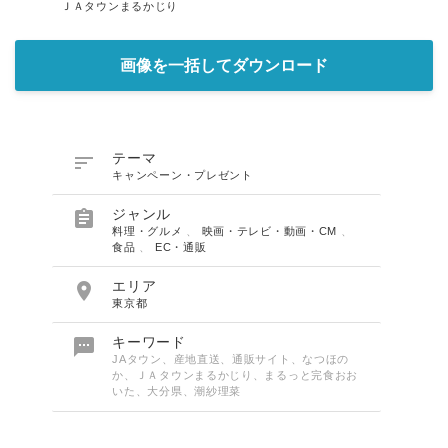
ＪＡタウンまるかじり
画像を一括してダウンロード

テーマ
キャンペーン・プレゼント

ジャンル
料理・グルメ
、
映画・テレビ・動画・CM
、
食品
、
EC・通販

エリア
東京都

キーワード
JAタウン、産地直送、通販サイト、なつほの
か、ＪＡタウンまるかじり、まるっと完食おお
いた、大分県、潮紗理菜