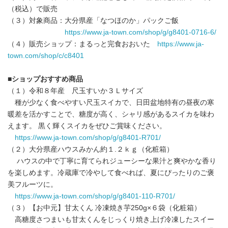
（税込）で販売
（３）対象商品：大分県産「なつほのか」パックご飯
https://www.ja-town.com/shop/g/g8401-0716-6/
（４）販売ショップ：まるっと完食おおいた
https://www.ja-
town.com/shop/c/c8401
■
ショップおすすめ商品
（１）令和８年産 尺玉すいか３Ｌサイズ
種が少なく食べやすい尺玉スイカで、日田盆地特有の昼夜の寒
暖差を活かすことで、糖度が高く、シャリ感があるスイカを味わ
えます。 黒く輝くスイカをぜひご賞味ください。
https://www.ja-town.com/shop/g/g8401-R701/
（２）大分県産ハウスみかん約１.２ｋｇ（化粧箱）
ハウスの中で丁寧に育てられジューシーな果汁と爽やかな香り
を楽しめます。冷蔵庫で冷やして食べれば、夏にぴったりのご褒
美フルーツに。
https://www.ja-town.com/shop/g/g8401-110-R701/
（３）【お中元】甘太くん 冷凍焼き芋250g×６袋（化粧箱）
高糖度さつまいも甘太くんをじっくり焼き上げ冷凍したスイー