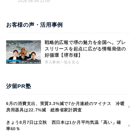
2026.08.06 11:00
お客様の声・活用事例
戦略的広報で堺の魅力を全国へ。プレ
スリリースを起点に広がる情報発信の
好循環【堺市様】
導入事例一覧を見る
汐留PR塾
6月の消費支出、実質3.3%減で7か月連続のマイナス 冷暖
房用器具は22.7%減 総務省家計調査
きょう8月7日は立秋 西日本は1か月平均気温「高い」確
率60％