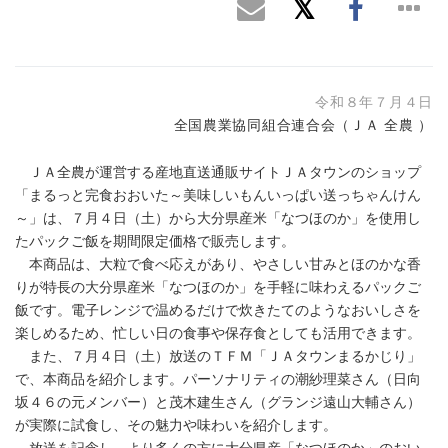
令和８年７月４日
全国農業協同組合連合会（ＪＡ 全農 ）
ＪＡ全農が運営する産地直送通販サイトＪＡタウンのショップ
「まるっと完食おおいた～美味しいもんいっぱい送っちゃんけん
～」は、７月４日（土）から大分県産米「なつほのか」を使用し
たパックご飯を期間限定価格で販売します。
本商品は、大粒で食べ応えがあり、やさしい甘みとほのかな香
りが特長の大分県産米「なつほのか」を手軽に味わえるパックご
飯です。電子レンジで温めるだけで炊きたてのようなおいしさを
楽しめるため、忙しい日の食事や保存食としても活用できます。
また、７月４日（土）放送のＴＦＭ「ＪＡタウンまるかじり」
で、本商品を紹介します。パーソナリティの潮紗理菜さん（日向
坂４６の元メンバー）と茂木建生さん（グランジ遠山大輔さん）
が実際に試食し、その魅力や味わいを紹介します。