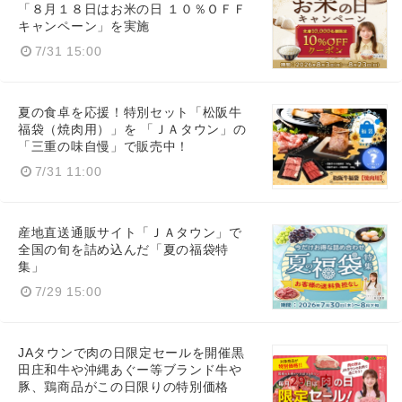
「８月１８日はお米の日 １０％ＯＦＦ
キャンペーン」を実施
7/31 15:00
夏の食卓を応援！特別セット「松阪牛
福袋（焼肉用）」を 「ＪＡタウン」の
「三重の味自慢」で販売中！
7/31 11:00
産地直送通販サイト「ＪＡタウン」で
全国の旬を詰め込んだ「夏の福袋特
集」
7/29 15:00
JAタウンで肉の日限定セールを開催黒
田庄和牛や沖縄あぐー等ブランド牛や
豚、鶏商品がこの日限りの特別価格