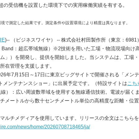
台超の受信機を設置した環境下での実用稼働実績を有する。
環境で測定した結果です。測定条件や設置環境により精度は異なります。
RE
)-- （ビジネスワイヤ） -- 株式会社村田製作所（東京：69
 Wide Band：超広帯域無線）※2技術を用いた工場・物流現場向
ム」）を開発し、提供を開始しました。当システムは、工場・
所在管理を支援します。
026年7月15日～17日に東京ビッグサイトで開催される「メン
プラントメンテナンスショー」に出展予定です。（特設サイトは
こち
域無線）：広い周波数帯域を使用する無線通信技術。電波が届く
チメートルから数十センチメートル単位の高精度な距離・位置
マルチメディアを使用しています。リリースの全文はこちらを
wire.com/news/home/20260708718465/ja/