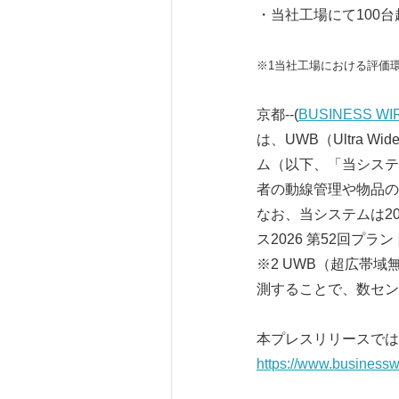
・当社工場にて100
※1当社工場における評価
京都--(
BUSINESS WI
は、UWB（Ultra
ム（以下、「当システ
者の動線管理や物品の
なお、当システムは2
ス2026 第52回
※2 UWB（超広帯
測することで、数セン
本プレスリリースでは
https://www.business