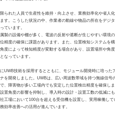
限られた人員で生産性を維持・向上させ、業務効率化や省人化
ます。こうした状況の中、作業者の動線や物品の所在をデジタ
っています。
属製の設備や棚が多く、電波の反射や遮断が生じやすい環境の
位精度の確保に課題があります。また、位置検知システムを構
角度によって検知精度が変動する場合があり、設置場所や角度
となっています。
にUWB技術を採用するとともに、モジュール開発時に培った
Japanese
ナを開発しました。UWBは、広い周波数帯域を持つ無線信号
で、障害物が多い工場内でも安定した位置検出精度を確保しま
設置角度の影響を抑制し、導入時の設計・設置工数の低減にも
社工場において100台を超える受信機を設置し、実用稼働して
務効率改善への活用が進んでいます。