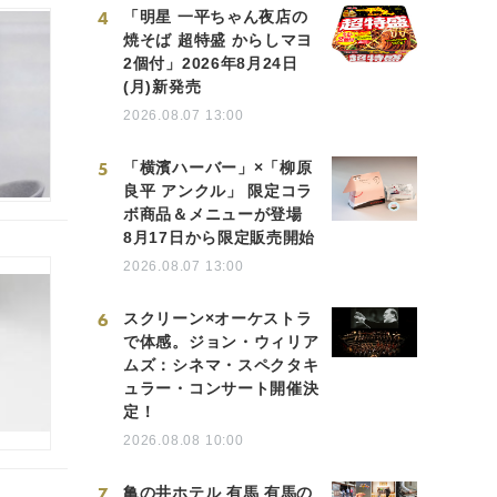
4
「明星 一平ちゃん夜店の
焼そば 超特盛 からしマヨ
2個付」2026年8月24日
(月)新発売
2026.08.07 13:00
5
「横濱ハーバー」×「柳原
良平 アンクル」 限定コラ
ボ商品＆メニューが登場
8月17日から限定販売開始
2026.08.07 13:00
6
スクリーン×オーケストラ
で体感。ジョン・ウィリア
ムズ：シネマ・スペクタキ
ュラー・コンサート開催決
定！
2026.08.08 10:00
7
亀の井ホテル 有馬 有馬の