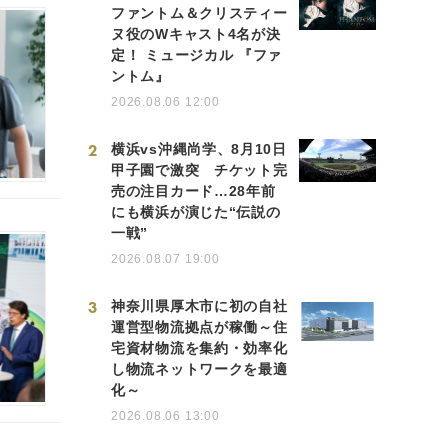
ファントム＆クリスティー
ヌ役のWキャスト4名が決
定！ ミュージカル 『ファ
ントム』
2026.08.06 12:00
2
横浜vs沖縄尚学、8月10日
甲子園で激突 チケット完
売の注目カード…28年前
にも横浜が演じた“伝説の
一戦”
2026.08.07 19:00
3
神奈川県厚木市に初の自社
運営型物流拠点が稼働～住
宅資材物流を集約・効率化
し物流ネットワークを最適
化～
2026.08.06 13:00