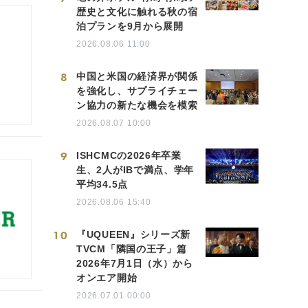
歴史と文化に触れる秋の宿
泊プランを9月から展開
2026.08.06 11:00
8
中国と米国の経済界が関係
を強化し、サプライチェー
ン協力の新たな機会を模索
2026.08.07 10:00
9
ISHCMCの2026年卒業
生、2人がIBで満点、学年
平均34.5点
2026.08.06 15:40
10
『UQUEEN』シリーズ新
TVCM「隣国の王子」篇
2026年7月1日（水）から
オンエア開始
2026.07.01 00:00