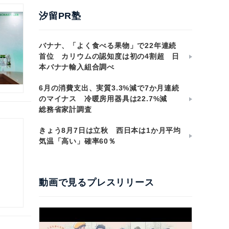
汐留PR塾
バナナ、「よく食べる果物」で22年連続
首位 カリウムの認知度は初の4割超 日
本バナナ輸入組合調べ
6月の消費支出、実質3.3%減で7か月連続
のマイナス 冷暖房用器具は22.7%減
総務省家計調査
きょう8月7日は立秋 西日本は1か月平均
気温「高い」確率60％
動画で見るプレスリリース